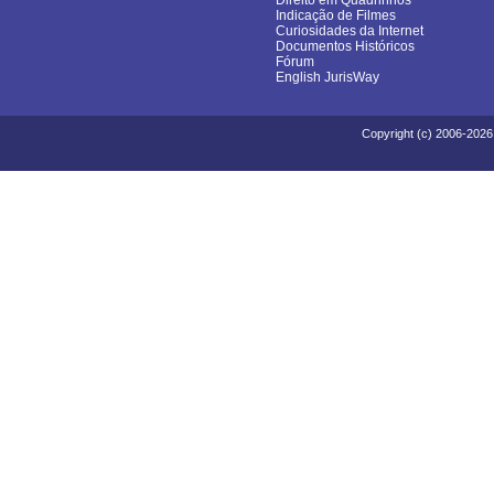
Direito em Quadrinhos
Indicação de Filmes
Curiosidades da Internet
Documentos Históricos
Fórum
English JurisWay
Copyright (c) 2006-2026