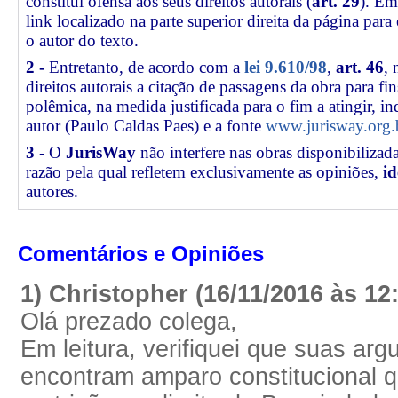
constitui ofensa aos seus direitos autorais (
art. 29
). Em
link
localizado na parte superior direita da página par
o autor do texto.
2 -
Entretanto, de acordo com a
lei 9.610/98
,
art. 46
, 
direitos autorais a citação de passagens da obra para fin
polêmica, na medida justificada para o fim a atingir, 
autor (Paulo Caldas Paes) e a fonte
www.jurisway.org.
3 -
O
JurisWay
não interfere nas obras disponibilizad
razão pela qual refletem exclusivamente as opiniões,
id
autores.
Comentários e Opiniões
1) Christopher (16/11/2016 às 12
Olá prezado colega,
Em leitura, verifiquei que suas ar
encontram amparo constitucional 