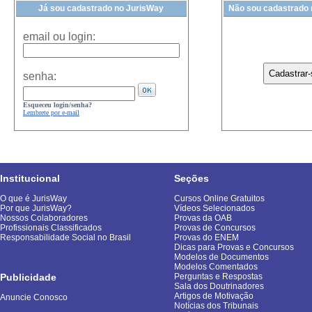
Já sou cadastrado no JurisWay
Não sou cadastrado
email ou login:
senha:
Esqueceu login/senha?
Lembrete por e-mail
Institucional
Seções
O que é JurisWay
Cursos Online Gratuitos
Por que JurisWay?
Vídeos Selecionados
Nossos Colaboradores
Provas da OAB
Profissionais Classificados
Provas de Concursos
Responsabilidade Social no Brasil
Provas do ENEM
Dicas para Provas e Concursos
Modelos de Documentos
Modelos Comentados
Publicidade
Perguntas e Respostas
Sala dos Doutrinadores
Artigos de Motivação
Anuncie Conosco
Notícias dos Tribunais