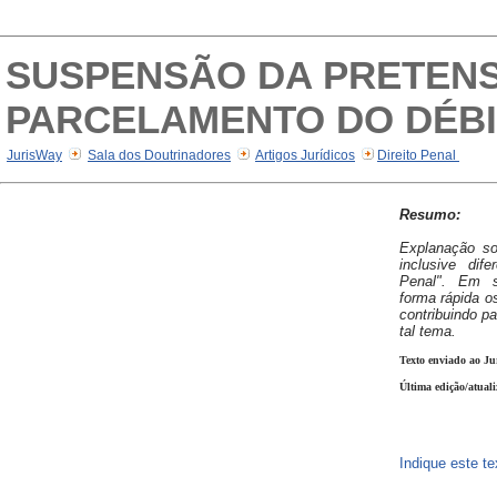
SUSPENSÃO DA PRETENS
PARCELAMENTO DO DÉB
JurisWay
Sala dos Doutrinadores
Artigos Jurídicos
Direito Penal
Resumo:
Explanação sob
inclusive dife
Penal". Em s
forma rápida os
contribuindo p
tal tema.
Texto enviado ao Ju
Última edição/atuali
Indique este t