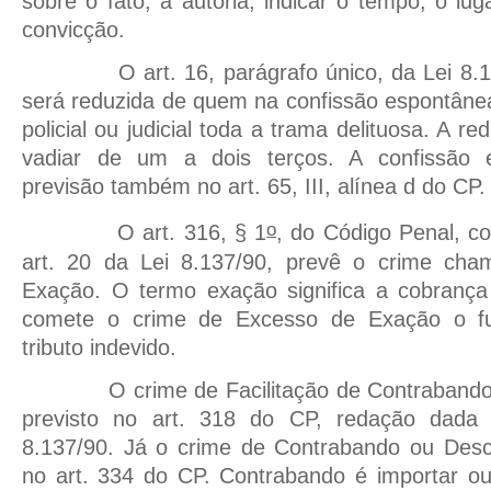
sobre o fato, a autoria, indicar o tempo, o lu
convicção.
O art. 16, parágrafo único, da Lei 8.137
será reduzida de quem na confissão espontânea
policial ou judicial toda a trama delituosa. A 
vadiar de um a dois terços. A confissão 
previsão também no art. 65, III, alínea d do CP.
o
O art. 316, § 1
, do Código Penal, c
art. 20 da Lei 8.137/90, prevê o crime ch
Exação. O termo exação significa a cobrança 
comete o crime de Excesso de Exação o fu
tributo indevido.
O crime de Facilitação de Contrabando 
previsto no art. 318 do CP, redação dada 
8.137/90. Já o crime de Contrabando ou Desc
no art. 334 do CP. Contrabando é importar ou