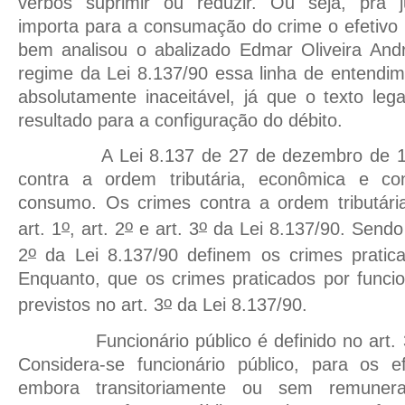
verbos suprimir ou reduzir. Ou seja, pra j
importa para a consumação do crime o efetivo
bem analisou o abalizado Edmar Oliveira Andr
regime da Lei 8.137/90 essa linha de entendime
absolutamente inaceitável, já que o texto leg
resultado para a configuração do débito.
A Lei 8.137 de 27 de dezembro de 1990
contra a ordem tributária, econômica e co
consumo. Os crimes contra a ordem tributária
o
o
o
art. 1
, art. 2
e art. 3
da Lei 8.137/90. Sendo 
o
2
da Lei 8.137/90 definem os crimes praticad
Enquanto, que os crimes praticados por funcio
o
previstos no art. 3
da Lei 8.137/90.
Funcionário público é definido no art. 3
Considera-se funcionário público, para os e
embora transitoriamente ou sem remunera