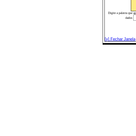
Digite a palavra que a
dados
[x] Fechar Janela