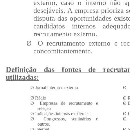
externo, caso o interno não ap
desejáveis. A empresa prioriza 
disputa das oportunidades exist
candidatos internos adequa
recrutamento externo.
Ø
O recrutamento externo e rec
concomitantemente.
Definição das fontes de recrut
utilizadas:
Ø
Jornal interno e externo
Ø
Ø
Rádio
Ø
R
Ø
Empresas de recrutamento e
Ø
B
seleção
Ø
Indicações internas e externas
Ø
L
Ø
Congressos, seminários e
Ø
outros.
Ø
Internet
Ø
S