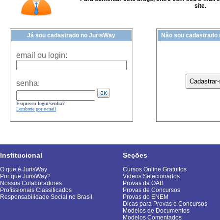
site.
Já sou cadastrado no JurisWay
Não sou cadastrado
email ou login:
senha:
Esqueceu login/senha?
Lembrete por e-mail
Institucional
Seções
O que é JurisWay
Cursos Online Gratuitos
Por que JurisWay?
Vídeos Selecionados
Nossos Colaboradores
Provas da OAB
Profissionais Classificados
Provas de Concursos
Responsabilidade Social no Brasil
Provas do ENEM
Dicas para Provas e Concursos
Modelos de Documentos
Modelos Comentados