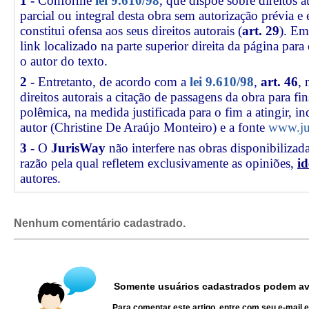
1 -
Conforme
lei 9.610/98
, que dispõe sobre direitos a
parcial ou integral desta obra sem autorização prévia e
constitui ofensa aos seus direitos autorais (
art. 29
). Em
link
localizado na parte superior direita da página par
o autor do texto.
2 -
Entretanto, de acordo com a
lei 9.610/98
,
art. 46
, 
direitos autorais a citação de passagens da obra para fin
polêmica, na medida justificada para o fim a atingir, 
autor (Christine De Araújo Monteiro) e a fonte
www.ju
3 -
O
JurisWay
não interfere nas obras disponibilizad
razão pela qual refletem exclusivamente as opiniões,
id
autores.
Nenhum comentário cadastrado.
Somente usuários cadastrados podem ava
Para comentar este artigo, entre com seu e-mail 