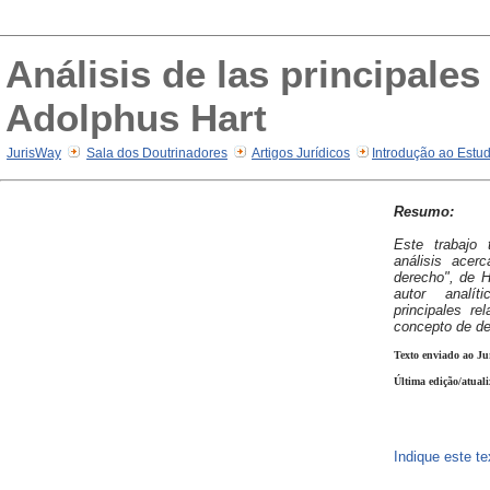
Análisis de las principale
Adolphus Hart
JurisWay
Sala dos Doutrinadores
Artigos Jurídicos
Introdução ao Estud
Resumo:
Este trabajo 
análisis acer
derecho", de H
autor analít
principales re
concepto de de
Texto enviado ao Ju
Última edição/atuali
Indique este t