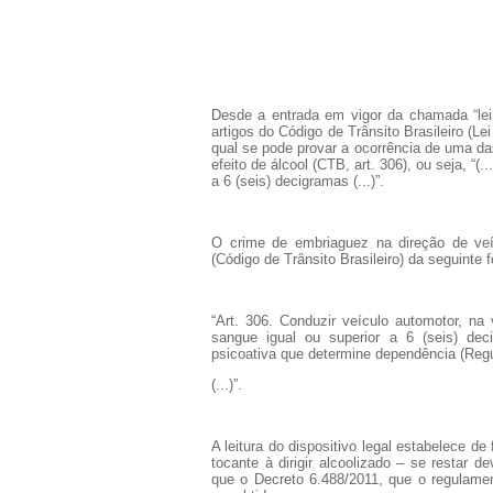
Desde a entrada em vigor da chamada “lei s
artigos do Código de Trânsito Brasileiro (Le
qual se pode provar a ocorrência de uma da
efeito de álcool (CTB, art. 306), ou seja, “(.
a 6 (seis) decigramas (...)”.
O crime de embriaguez na direção de veíc
(Código de Trânsito Brasileiro) da seguinte 
“Art. 306. Conduzir veículo automotor, na 
sangue igual ou superior a 6 (seis) dec
psicoativa que determine dependência (Reg
(...)”.
A leitura do dispositivo legal estabelece d
tocante à dirigir alcoolizado – se restar 
que o Decreto 6.488/2011, que o regulamen