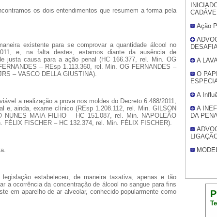
INICIA
 encontramos os dois entendimentos que resumem a forma pela
CADÁVE
Ação P
ADVOG
maneira existente para se comprovar a quantidade álcool no
DESAFI
2011, e, na falta destes, estamos diante da ausência de
 de justa causa para a ação penal (HC 166.377, rel. Min. OG
A LAV
 FERNANDES – REsp 1.113.360, rel. Min. OG FERNANDES –
. TJRS – VASCO DELLA GIUSTINA).
O PAP
ESPECIA
A Influ
iável a realização a prova nos moldes do Decreto 6.488/2011,
al e, ainda, exame clínico (REsp 1.208.112, rel. Min. GILSON
A INE
ÃO NUNES MAIA FILHO – HC 151.087, rel. Min. NAPOLEÃO
DA PENA
. FÉLIX FISCHER – HC 132.374, rel. Min. FÉLIX FISCHER).
ADVOG
LIGAÇÃO
ta.
MODE
a legislação estabeleceu, de maneira taxativa, apenas e tão
r a ocorrência da concentração de álcool no sangue para fins
este em aparelho de ar alveolar, conhecido popularmente como
P
Te