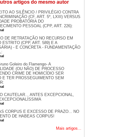
utros artigos do mesmo autor
EITO AO SILÊNCIO / PRIVILÉGIO CONTRA
NCRIMINAÇÃO (CF, ART. 5º, LXIII) VERSUS
DADE PROBATÓRIA DO
CIMENTO PESSOAL (CPP, ART. 226):
nal
ZO DE RETRATAÇÃO NO RECURSO EM
 ESTRITO (CPP, ART. 589) E A
SÁRIA) - E CONCRETA - FUNDAMENTAÇÃO
L:
nal
runo Goleiro do Flamengo- A
ILIDADE (OU NÃO) DE PROCESSO
ENDO CRIME DE HOMICÍDIO SER
DO E TER PROSSEGUIMENTO SEM
R:
nal
O CAUTELAR... ANTES EXCEPCIONAL,
EXCEPCIONALÍSSIMA
nal
S CORPUS E EXCESSO DE PRAZO... NO
ENTO DE HABEAS CORPUS!
nal
Mais artigos...