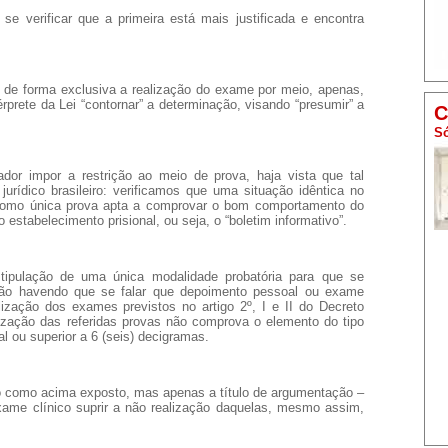
se verificar que a primeira está mais justificada e encontra
 de forma exclusiva a realização do exame por meio, apenas,
rprete da Lei “contornar” a determinação, visando “presumir” a
C
Só
dor impor a restrição ao meio de prova, haja vista que tal
rídico brasileiro: verificamos que uma situação idêntica no
 como única prova apta a comprovar o bom comportamento do
estabelecimento prisional, ou seja, o “boletim informativo”.
stipulação de uma única modalidade probatória para que se
 não havendo que se falar que depoimento pessoal ou exame
lização dos exames previstos no artigo 2º, I e II do Decreto
lização das referidas provas não comprova o elemento do tipo
al ou superior a 6 (seis) decigramas.
do como acima exposto, mas apenas a título de argumentação –
xame clínico suprir a não realização daquelas, mesmo assim,