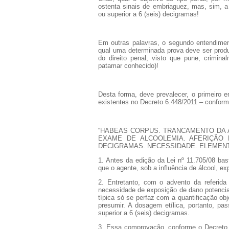
ostenta sinais de embriaguez, mas, sim, 
ou superior a 6 (seis) decigramas!
Em outras palavras, o segundo entendimen
qual uma determinada prova deve ser produz
do direito penal, visto que pune, crimin
patamar conhecido)!
Desta forma, deve prevalecer, o primeiro 
existentes no Decreto 6.448/2011 – conform
“HABEAS CORPUS. TRANCAMENTO DA 
EXAME DE ALCOOLEMIA. AFERIÇÃO 
DECIGRAMAS. NECESSIDADE. ELEMENT
1. Antes da edição da Lei nº 11.705/08 bas
que o agente, sob a influência de álcool, e
2. Entretanto, com o advento da referida 
necessidade de exposição de dano potencial
típica só se perfaz com a quantificação ob
presumir. A dosagem etílica, portanto, pa
superior a 6 (seis) decigramas.
3. Essa comprovação, conforme o Decreto 