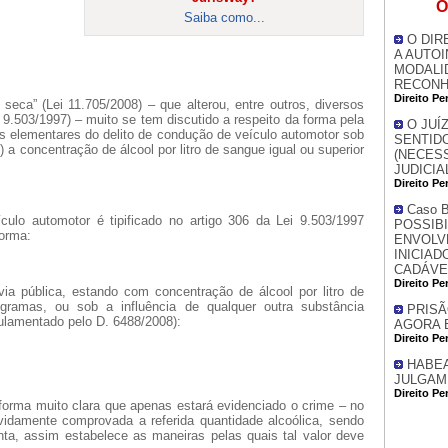
O
Saiba como...
O DIR
A AUTOI
MODALI
RECONHE
Direito Pe
eca” (Lei 11.705/2008) – que alterou, entre outros, diversos
i 9.503/1997) – muito se tem discutido a respeito da forma pela
O JUÍ
s elementares do delito de condução de veículo automotor sob
SENTIDO
..) a concentração de álcool por litro de sangue igual ou superior
(NECES
JUDICIA
Direito Pe
Caso B
ulo automotor é tipificado no artigo 306 da Lei 9.503/1997
POSSIB
forma:
ENVOLV
INICIA
CADÁVE
Direito Pe
via pública, estando com concentração de álcool por litro de
igramas, ou sob a influência de qualquer outra substância
PRISÃ
ulamentado pelo D. 6488/2008):
AGORA 
Direito Pe
HABEA
JULGAM
Direito Pe
e forma muito clara que apenas estará evidenciado o crime – no
devidamente comprovada a referida quantidade alcoólica, sendo
ta, assim estabelece as maneiras pelas quais tal valor deve