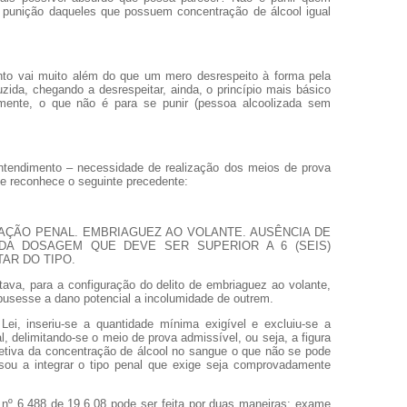
a punição daqueles que possuem concentração de álcool igual
to vai muito além do que um mero desrespeito à forma pela
ida, chegando a desrespeitar, ainda, o princípio mais básico
almente, o que não é para se punir (pessoa alcoolizada sem
entendimento – necessidade de realização dos meios de prova
e reconhece o seguinte precedente:
AÇÃO PENAL. EMBRIAGUEZ AO VOLANTE. AUSÊNCIA DE
DA DOSAGEM QUE DEVE SER SUPERIOR A 6 (SEIS)
AR DO TIPO.
tava, para a configuração do delito de embriaguez ao volante,
xpusesse a dano potencial a incolumidade de outrem.
Lei, inseriu-se a quantidade mínima exigível e excluiu-se a
, delimitando-se o meio de prova admissível, ou seja, a figura
jetiva da concentração de álcool no sangue o que não se pode
ssou a integrar o tipo penal que exige seja comprovadamente
nº 6.488 de 19.6.08 pode ser feita por duas maneiras: exame