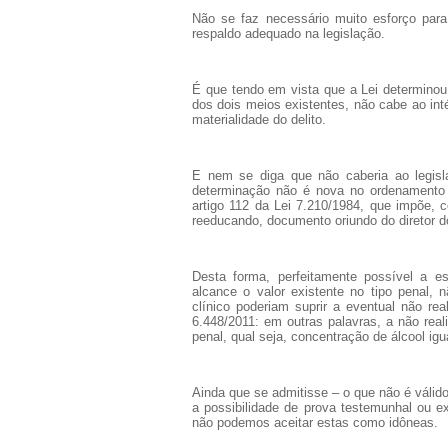
Não se faz necessário muito esforço para 
respaldo adequado na legislação.
É que tendo em vista que a Lei determinou
dos dois meios existentes, não cabe ao inté
materialidade do delito.
E nem se diga que não caberia ao legisla
determinação não é nova no ordenamento ju
artigo 112 da Lei 7.210/1984, que impõe,
reeducando, documento oriundo do diretor do 
Desta forma, perfeitamente possível a e
alcance o valor existente no tipo penal,
clínico poderiam suprir a eventual não rea
6.448/2011: em outras palavras, a não rea
penal, qual seja, concentração de álcool igu
Ainda que se admitisse – o que não é váli
a possibilidade de prova testemunhal ou e
não podemos aceitar estas como idôneas.