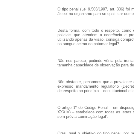
O tipo penal (Lei 9.503/1997, art. 306) foi
álcool no organismo para se qualificar como
Desta forma, com todo o respeito, como
policiais que atendem a ocorrência e p
utilizando apenas da visão, consiga comprova
no sangue acima do patamar legal?
Não nos parece, pedindo vênia pela ironi
tamanha capacidade de observação para den
Não obstante, pensamos que a prevalecer 
expresso mandamento regulatório (Decret
desrespeito ao princípio – constitucional e l
O artigo 1º do Código Penal – em disposiç
XXXIV) – estabelece com todas as letras q
sem prévia cominação legal”.
Oras, qual o objetivo do tipo penal, por