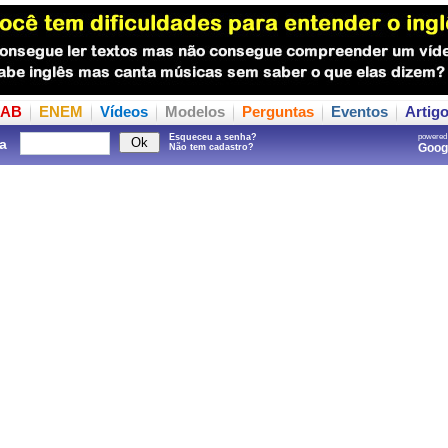
AB
ENEM
Vídeos
Modelos
Perguntas
Eventos
Artig
Esqueceu a senha?
powered
a
Goo
Não tem cadastro?