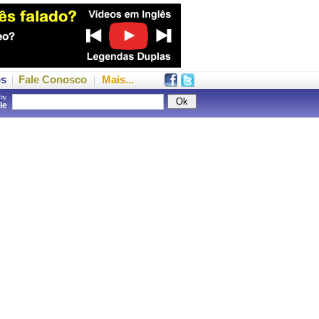
os
Fale Conosco
Mais...
 by
gle