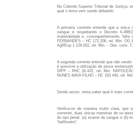
No Colendo Superior Tribunal de Justiça,
qual o tema vem sendo debatido:
A primeira corrente entende que a única 
sangue é respeitando o Decreto 6.488/
materialidade e, consequentemente, falta
FERNANDES – HC 172.206, rel. Min. OG
AgREsp 1.128.602, rel. Min. – Des. conv
A segunda corrente entende que não sendo v
é possível a utilização de prova testemunh
DIPP – RHC 26.432, rel. Min. NAPOLE
NUNES MAIA FILHO – HC 150.445, rel. Min
Sendo assim, resta saber qual é mais corre
Verifica-se de maneira muito clara, que 
somente, duas únicas maneiras de se atesta
do tipo penal: (a) exame de sangue e (b) t
“bafômetro”.