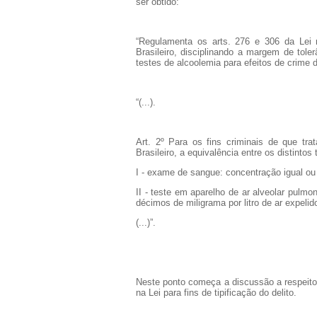
ser obtido:
“Regulamenta os arts. 276 e 306 da Lei 
Brasileiro, disciplinando a margem de tole
testes de alcoolemia para efeitos de crime d
“(...).
Art. 2º Para os fins criminais de que tra
Brasileiro, a equivalência entre os distintos
I - exame de sangue: concentração igual ou 
II - teste em aparelho de ar alveolar pulmon
décimos de miligrama por litro de ar expeli
(...)”.
Neste ponto começa a discussão a respeito
na Lei para fins de tipificação do delito.