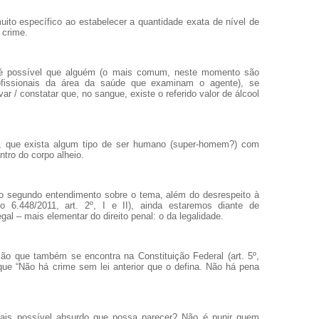
 muito específico ao estabelecer a quantidade exata de nível de
 crime.
 é possível que alguém (o mais comum, neste momento são
rofissionais da área da saúde que examinam o agente), se
r / constatar que, no sangue, existe o referido valor de álcool
a, que exista algum tipo de ser humano (super-homem?) com
tro do corpo alheio.
o segundo entendimento sobre o tema, além do desrespeito à
o 6.448/2011, art. 2º, I e II), ainda estaremos diante de
egal – mais elementar do direito penal: o da legalidade.
ão que também se encontra na Constituição Federal (art. 5º,
ue “Não há crime sem lei anterior que o defina. Não há pena
 mais possível absurdo que possa parecer? Não é punir quem