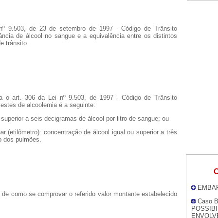
nº 9.503, de 23 de setembro de 1997 - Código de Trânsito
rância de álcool no sangue e a equivalência entre os distintos
e trânsito.
ta o art. 306 da Lei nº 9.503, de 1997 - Código de Trânsito
 testes de alcoolemia é a seguinte:
superior a seis decigramas de álcool por litro de sangue; ou
ar (etilômetro): concentração de álcool igual ou superior a três
do dos pulmões.
O
EMBA
 de como se comprovar o referido valor montante estabelecido
Caso B
POSSIBI
ENVOLV