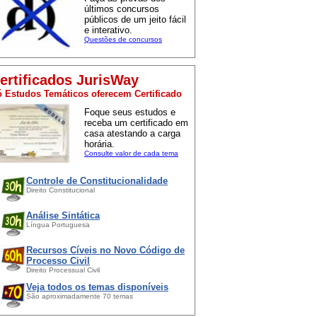
últimos concursos
públicos de um jeito fácil
e interativo.
Questões de concursos
ertificados JurisWay
 Estudos Temáticos oferecem Certificado
Foque seus estudos e
receba um certificado em
casa atestando a carga
horária.
Consulte valor de cada tema
Controle de Constitucionalidade
Direito Constitucional
Análise Sintática
Língua Portuguesa
Recursos Cíveis no Novo Código de
Processo Civil
Direito Processual Civil
Veja todos os temas disponíveis
São aproximadamente 70 temas