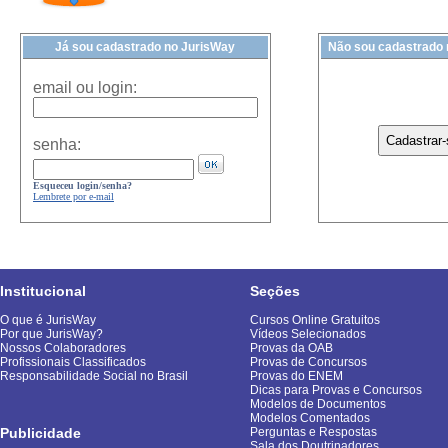
Já sou cadastrado no JurisWay
Não sou cadastrado
email ou login:
senha:
Esqueceu login/senha?
Lembrete por e-mail
Institucional
Seções
O que é JurisWay
Cursos Online Gratuitos
Por que JurisWay?
Vídeos Selecionados
Nossos Colaboradores
Provas da OAB
Profissionais Classificados
Provas de Concursos
Responsabilidade Social no Brasil
Provas do ENEM
Dicas para Provas e Concursos
Modelos de Documentos
Modelos Comentados
Publicidade
Perguntas e Respostas
Sala dos Doutrinadores