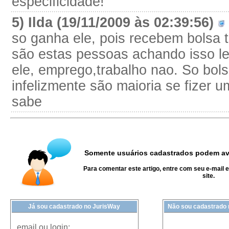
especificidade!
5) Ilda (19/11/2009 às 02:39:56)
so ganha ele, pois recebem bolsa 
são estas pessoas achando isso le
ele, emprego,trabalho nao. So bols
infelizmente são maioria se fizer um
sabe
Somente usuários cadastrados podem ava
Para comentar este artigo, entre com seu e-mail 
site.
Já sou cadastrado no JurisWay
Não sou cadastrado
email ou login: