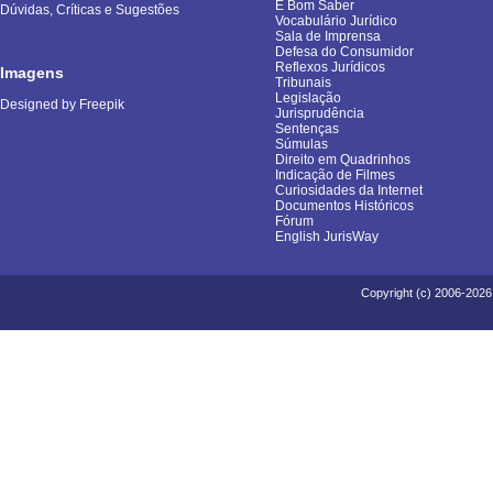
É Bom Saber
Dúvidas, Críticas e Sugestões
Vocabulário Jurídico
Sala de Imprensa
Defesa do Consumidor
Reflexos Jurídicos
Imagens
Tribunais
Legislação
Designed by Freepik
Jurisprudência
Sentenças
Súmulas
Direito em Quadrinhos
Indicação de Filmes
Curiosidades da Internet
Documentos Históricos
Fórum
English JurisWay
Copyright (c) 2006-2026