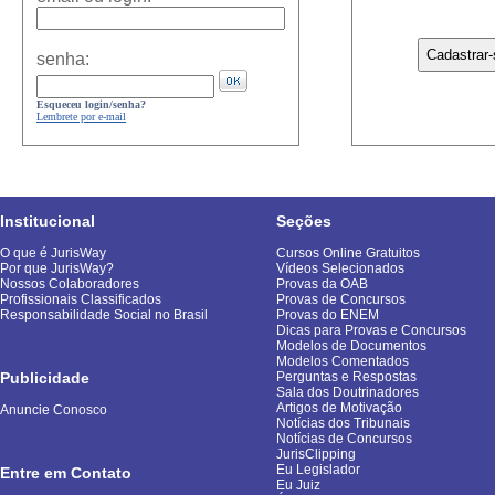
senha:
Esqueceu login/senha?
Lembrete por e-mail
Institucional
Seções
O que é JurisWay
Cursos Online Gratuitos
Por que JurisWay?
Vídeos Selecionados
Nossos Colaboradores
Provas da OAB
Profissionais Classificados
Provas de Concursos
Responsabilidade Social no Brasil
Provas do ENEM
Dicas para Provas e Concursos
Modelos de Documentos
Modelos Comentados
Publicidade
Perguntas e Respostas
Sala dos Doutrinadores
Artigos de Motivação
Anuncie Conosco
Notícias dos Tribunais
Notícias de Concursos
JurisClipping
Eu Legislador
Entre em Contato
Eu Juiz