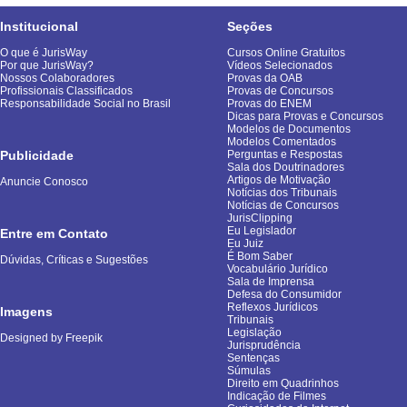
Institucional
Seções
O que é JurisWay
Cursos Online Gratuitos
Por que JurisWay?
Vídeos Selecionados
Nossos Colaboradores
Provas da OAB
Profissionais Classificados
Provas de Concursos
Responsabilidade Social no Brasil
Provas do ENEM
Dicas para Provas e Concursos
Modelos de Documentos
Modelos Comentados
Publicidade
Perguntas e Respostas
Sala dos Doutrinadores
Artigos de Motivação
Anuncie Conosco
Notícias dos Tribunais
Notícias de Concursos
JurisClipping
Eu Legislador
Entre em Contato
Eu Juiz
É Bom Saber
Dúvidas, Críticas e Sugestões
Vocabulário Jurídico
Sala de Imprensa
Defesa do Consumidor
Reflexos Jurídicos
Imagens
Tribunais
Legislação
Designed by Freepik
Jurisprudência
Sentenças
Súmulas
Direito em Quadrinhos
Indicação de Filmes