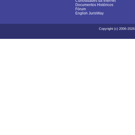
Curiosidades da Internet
Documentos Históricos
Fórum
English JurisWay
Copyright (c) 2006-2026