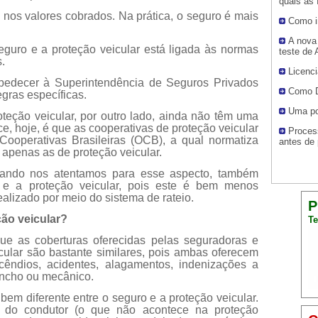
quais as 
 nos valores cobrados. Na prática, o seguro é mais
Como i
A nova 
eguro e a proteção veicular está ligada às normas
teste de 
.
Licenci
bedecer à Superintendência de Seguros Privados
Como D
egras específicas.
Uma po
teção veicular, por outro lado, ainda não têm uma
ce, hoje, é que as cooperativas de proteção veicular
Proces
ooperativas Brasileiras (OCB), a qual normatiza
antes de 
o apenas as de proteção veicular.
ando nos atentamos para esse aspecto, também
 e a proteção veicular, pois este é bem menos
ealizado por meio do sistema de rateio.
P
ão veicular?
Te
ue as coberturas oferecidas pelas seguradoras e
cular são bastante similares, pois ambas oferecem
ncêndios, acidentes, alagamentos, indenizações a
uincho ou mecânico.
 bem diferente entre o seguro e a proteção veicular.
l do condutor (o que não acontece na proteção