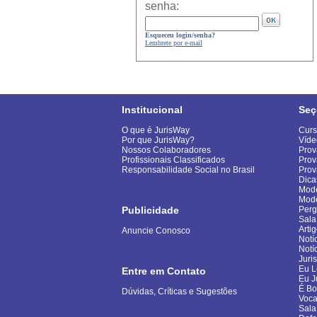
senha:
Esqueceu login/senha?
Lembrete por e-mail
Institucional
Seç
O que é JurisWay
Curs
Por que JurisWay?
Víde
Nossos Colaboradores
Prov
Profissionais Classificados
Prov
Responsabilidade Social no Brasil
Pro
Dica
Mode
Mod
Publicidade
Perg
Sala
Arti
Anuncie Conosco
Notí
Notí
Juri
Eu L
Entre em Contato
Eu J
É B
Dúvidas, Críticas e Sugestões
Voca
Sala