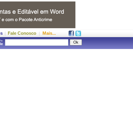
os
Fale Conosco
Mais...
 by
gle