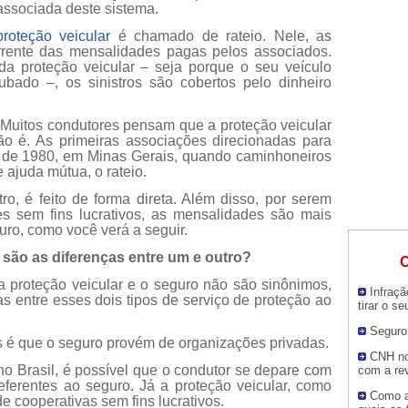
 associada deste sistema.
proteção veicular
é chamado de rateio. Nele, as
rente das mensalidades pagas pelos associados.
a proteção veicular – seja porque o seu veículo
bado –, os sinistros são cobertos pelo dinheiro
Muitos condutores pensam que a proteção veicular
ão é. As primeiras associações direcionadas para
 de 1980, em Minas Gerais, quando caminhoneiros
 ajuda mútua, o rateio.
ro, é feito de forma direta. Além disso, por serem
s sem fins lucrativos, as mensalidades são mais
ro, como você verá a seguir.
 são as diferenças entre um e outro?
O
a proteção veicular e o seguro não são sinônimos,
Infraç
s entre esses dois tipos de serviço de proteção ao
tirar o seu
Segur
es é que o seguro provém de organizações privadas.
CNH no
o Brasil, é possível que o condutor se depare com
com a re
eferentes ao seguro. Já a proteção veicular, como
Como a
de cooperativas sem fins lucrativos.