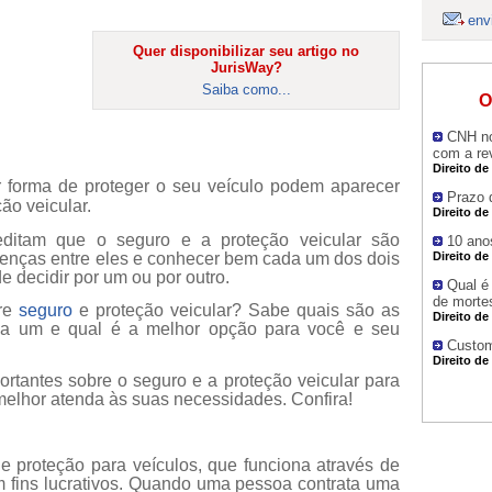
env
Quer disponibilizar seu artigo no
JurisWay?
Saiba como...
O
CNH no
com a re
Direito de
 forma de proteger o seu veículo podem aparecer
Prazo 
ão veicular.
Direito de
reditam que o seguro e a proteção veicular são
10 ano
renças entre eles e conhecer bem cada um dos dois
Direito de
e decidir por um ou por outro.
Qual é
de mortes
tre
seguro
e proteção veicular? Sabe quais são as
Direito de
da um e qual é a melhor opção para você e seu
Custom
Direito de
ortantes sobre o seguro e a proteção veicular para
melhor atenda às suas necessidades. Confira!
e proteção para veículos, que funciona através de
m fins lucrativos. Quando uma pessoa contrata uma