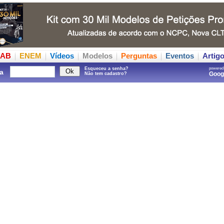
AB
ENEM
Vídeos
Modelos
Perguntas
Eventos
Artig
Esqueceu a senha?
powered
a
Goo
Não tem cadastro?