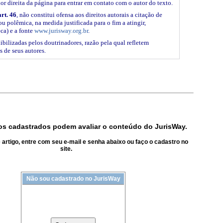
ior direita da página para entrar em contato com o autor do texto.
art. 46
, não constitui ofensa aos direitos autorais a citação de
ou polêmica, na medida justificada para o fim a atingir,
ca) e a fonte
www.jurisway.org.br
.
ibilizadas pelos doutrinadores, razão pela qual refletem
s de seus autores.
s cadastrados podem avaliar o conteúdo do JurisWay.
artigo, entre com seu e-mail e senha abaixo ou faço o cadastro no
site.
Não sou cadastrado no JurisWay