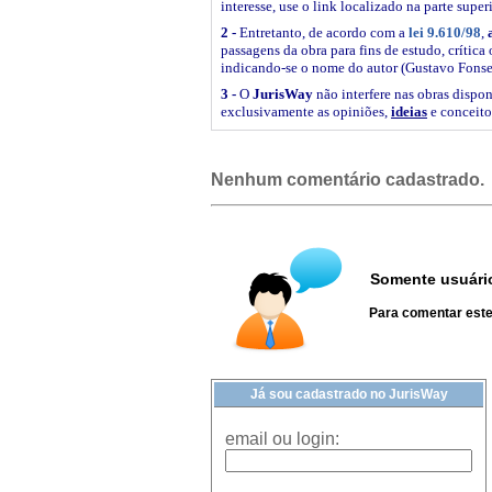
interesse, use o link
localizado na parte super
2 -
Entretanto, de acordo com a
lei 9.610/98
,
passagens da obra para fins de estudo, crítica 
indicando-se o nome do autor (Gustavo Fonse
3 -
O
JurisWay
não interfere nas obras dispon
exclusivamente as opiniões,
ideias
e conceito
Nenhum comentário cadastrado.
Somente usuário
Para comentar este 
Já sou cadastrado no JurisWay
email ou login: