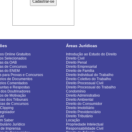
ões
Áreas Jurídicas
os Online Gratuitos
Introdução ao Estudo do Direito
os Selecionados
Direito Civil
as da OAB
Direito Penal
as de Concursos
Direito Empresarial
vas do ENEM
Direito de Família
s para Provas e Concursos
Direito Individual do Trabalho
los de Documentos
Direito Coletivo do Trabalho
elos Comentados
Direito Processual Civil
untas e Respostas
Direito Processual do Trabalho
 dos Doutrinadores
Condomínio
gos de Motivação
Direito Administrativo
cias dos Tribunais
Direito Ambiental
cias de Concursos
Direito do Consumidor
sClipping
Direito Imobiliário
egislador
Direito Previdenciário
uiz
Direito Tributário
om Saber
Locação
bulário Jurídico
Propriedade Intelectual
 de Imprensa
Responsabilidade Civil