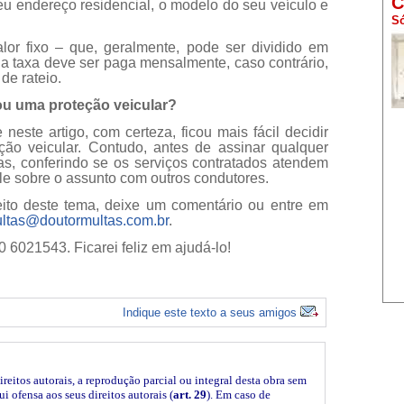
C
eu endereço residencial, o modelo do seu veículo e
Só
lor fixo – que, geralmente, pode ser dividido em
, a taxa deve ser paga mensalmente, caso contrário,
de rateio.
u uma proteção veicular?
este artigo, com certeza, ficou mais fácil decidir
ção veicular. Contudo, antes de assinar qualquer
as, conferindo se os serviços contratados atendem
ale sobre o assunto com outros condutores.
ito deste tema, deixe um comentário ou entre em
ltas@doutormultas.com.br
.
0 6021543. Ficarei feliz em ajudá-lo!
Indique este texto a seus amigos
ireitos autorais, a reprodução parcial ou integral desta obra sem
i ofensa aos seus direitos autorais (
art. 29
). Em caso de