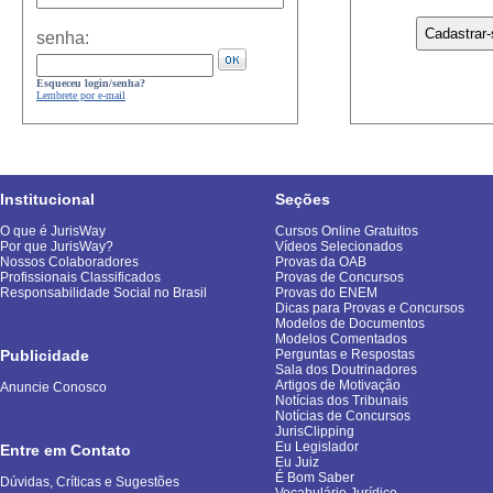
senha:
Esqueceu login/senha?
Lembrete por e-mail
Institucional
Seções
O que é JurisWay
Cursos Online Gratuitos
Por que JurisWay?
Vídeos Selecionados
Nossos Colaboradores
Provas da OAB
Profissionais Classificados
Provas de Concursos
Responsabilidade Social no Brasil
Provas do ENEM
Dicas para Provas e Concursos
Modelos de Documentos
Modelos Comentados
Publicidade
Perguntas e Respostas
Sala dos Doutrinadores
Artigos de Motivação
Anuncie Conosco
Notícias dos Tribunais
Notícias de Concursos
JurisClipping
Eu Legislador
Entre em Contato
Eu Juiz
É Bom Saber
Dúvidas, Críticas e Sugestões