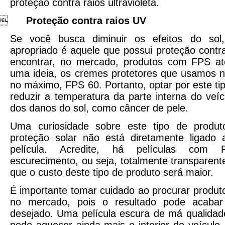
proteção contra raios ultravioleta.

Proteção contra raios UV
Se você busca diminuir os efeitos do sol,
apropriado é aquele que possui proteção contra
encontrar, no mercado, produtos com FPS at
uma ideia, os cremes protetores que usamos n
no máximo, FPS 60. Portanto, optar por este tipo
reduzir a temperatura da parte interna do veíc
dos danos do sol, como câncer de pele.
Uma curiosidade sobre este tipo de produ
proteção solar não está diretamente ligado
película. Acredite, há películas co
escurecimento, ou seja, totalmente transparent
que o custo deste tipo de produto será maior.
É importante tomar cuidado ao procurar produt
no mercado, pois o resultado pode acabar
desejado. Uma película escura de má qualida
pode aquecer ainda mais o interior do veículo,