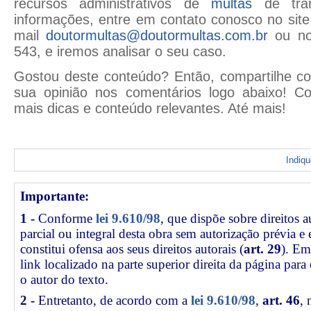
recursos administrativos de
multas
de trân
informações, entre em contato conosco no sit
mail
doutormultas@doutormultas.com.br
ou no
543,
e iremos analisar o seu caso.
Gostou deste conteúdo? Então, compartilhe c
sua opinião nos comentários logo abaixo! C
mais dicas e conteúdo relevantes. Até mais!
Indiq
Importante:
1 -
Conforme
lei 9.610/98
, que dispõe sobre direitos a
parcial ou integral desta obra sem autorização prévia e
constitui ofensa aos seus direitos autorais (
art. 29
). Em
link
localizado na parte superior direita da página par
o autor do texto.
2 -
Entretanto, de acordo com a
lei 9.610/98
,
art. 46
, 