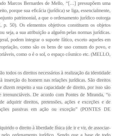
egundo Marcos Bernardes de Mello, “[…] pressupõem uma
reito, porque sua eficácia (jurídica) se liga, essencialmente,
onjunto patrimonial, a que o ordenamento jurídico outorga
 p. 50). Os elementos objetivos constituem os objetos
u seja, a sua atribuição a alguém pelas normas jurídicas.
eral, podem integrar o suporte fático, exceto aqueles em
propriação, como são os bens de uso comum do povo, e
opriáveis, como o é o sol, o espaço cósmico etc. (MELLO,
ão todos os direitos necessários à realização
da identidade
 à inserção do homem nas relações jurídicas. São direitos
 dizem respeito a sua capacidade de direito, por isso são
is e irrenunciáveis. De acordo com Pontes de Miranda, “o
de adquirir direitos, pretensões, ações e exce­ções e de
ituações passivas em ação ou exceção” (PONTES DE
o direito à liberdade física (de ir e vir, de associar-
o pelo ordenamento jurídico. Sendo que a base de todo