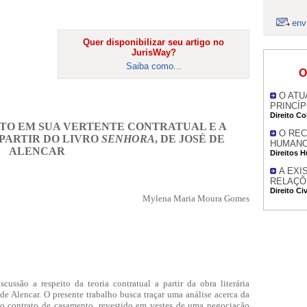
env
Quer disponibilizar seu artigo no
JurisWay?
Saiba como...
O
O ATU
PRINCÍP
Direito Co
ITO EM SUA VERTENTE CONTRATUAL E A
O REC
PARTIR DO LIVRO
SENHORA
, DE JOSÉ DE
HUMANO
ALENCAR
Direitos 
A EXI
RELAÇÕ
Direito Civ
Mylena Maria Moura Gomes
scussão a respeito da teoria contratual a partir da obra literária
é de Alencar. O presente trabalho busca traçar uma análise acerca da
do contrato de casamento, revestido em vestes de uma negociação