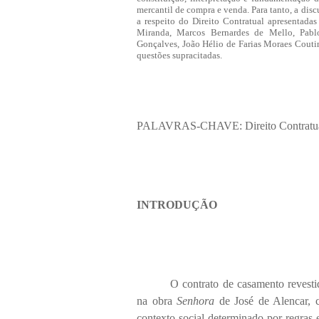
mercantil de compra e venda. Para tanto, a dis
a respeito do Direito Contratual apresentada
Miranda, Marcos Bernardes de Mello, Pabl
Gonçalves, João Hélio de Farias Moraes Coutin
questões supracitadas.
PALAVRAS-CHAVE: Direito Contratual; 
INTRODUÇÃO
O contrato de casamento revesti
na obra
Senhora
de José de Alencar, c
contexto social determinado por regras e