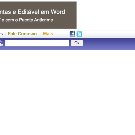
os
Fale Conosco
Mais...
 by
gle