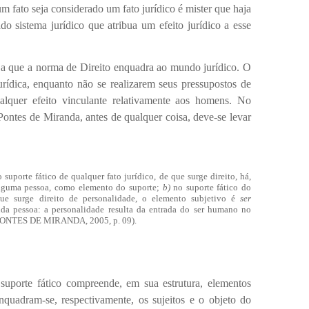
 fato seja considerado um fato jurídico é mister que haja
 sistema jurídico que atribua um efeito jurídico a esse
is a que a norma de Direito enquadra ao mundo jurídico. O
urídica, enquanto não se realizarem seus pressupostos de
ualquer efeito vinculante relativamente aos homens. No
ontes de Miranda, antes de qualquer coisa, deve-se levar
 suporte fático de qualquer fato jurídico, de que surge direito, há,
 alguma pessoa, como elemento do suporte;
b)
no supor­te fático do
que surge direito de personalidade, o elemento subjetivo é
ser
da pessoa: a perso­nalidade resulta da entrada do ser humano no
(PONTES DE MIRANDA, 2005, p. 09).
suporte fático compreende, em sua estrutura, elementos
enquadram-se, respectivamente, os sujeitos e o objeto do