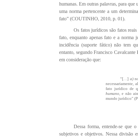
humanas. Em outras palavras, para que um
uma norma pertencente a um determinado
fato” (COUTINHO, 2010, p. 01).
Os fatos jurídicos são fatos rea
fato, enquanto apenas fato e a norma j
incidência (suporte fático) não tem q
entanto, segundo
Francisco Cavalcante
P
em consideração que:
“[…]
a)
no
necessa­riamente,
fato jurídico de 
humano,
e não ain
mundo jurídico” 
Dessa forma, entende-se que o 
subjetivos e objetivos. Nessa divisão 