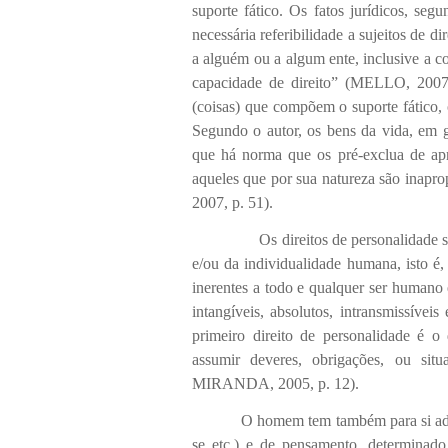
suporte fático. Os fatos jurídicos, s
necessária referibilidade a sujeitos de di
a alguém ou a algum ente, inclusive a c
capacidade de direito” (MELLO, 2007,
(coisas) que compõem o suporte fático, o
Segundo o autor, os bens da vida, em g
que há norma que os pré-exclua de a
aqueles que por sua natureza são inapr
2007, p. 51).
Os direitos de personalidade s
e/ou da individualidade humana, isto é,
inerentes a todo e qualquer ser humano e
intangíveis, absolutos, intransmissíve
primeiro direito de personalidade é o 
assumir deveres, obrigações, ou s
MIRANDA, 2005, p. 12).
O homem tem também para si adquirido 
se etc.) e de pensamento, determinad