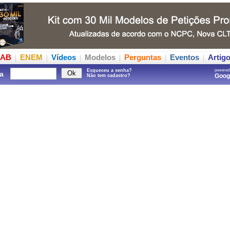
AB
ENEM
Vídeos
Modelos
Perguntas
Eventos
Artig
Esqueceu a senha?
powered
a
Goo
Não tem cadastro?