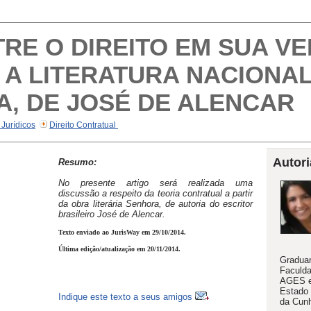
RE O DIREITO EM SUA V
A LITERATURA NACIONAL
A, DE JOSÉ DE ALENCAR
 Jurídicos
Direito Contratual
Autori
Resumo:
No presente artigo será realizada uma
discussão a respeito da teoria contratual a partir
da obra literária Senhora, de autoria do escritor
brasileiro José de Alencar.
Texto enviado ao JurisWay em 29/10/2014.
Última edição/atualização em 20/11/2014.
Graduan
Faculda
AGES e 
Estado 
Indique este texto a seus amigos
da Cunh