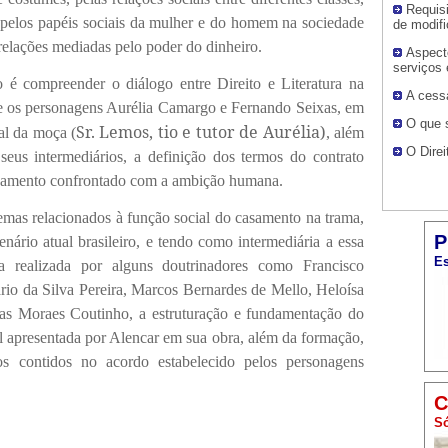
Requisi
e pelos papéis sociais da mulher e do homem na sociedade
de modifi
 relações mediadas pelo poder do dinheiro.
Aspect
serviços 
o é compreender o diálogo entre Direito e Literatura na
A cess
re os personagens Aurélia Camargo e Fernando Seixas, em
O que 
Sr. Lemos, tio e tutor de Aurélia)
al da moça (
, além
O Direi
 seus intermediários, a definição dos termos do contrato
casamento confrontado com a ambição humana.
temas relacionados à função social do casamento na trama,
P
ário atual brasileiro, e tendo como intermediária a essa
Es
ica realizada por alguns doutrinadores como Francisco
io da Silva Pereira, Marcos Bernardes de Mello, Heloísa
ias Moraes
Coutinho
, a estruturação e fundamentação do
al apresentada por Alencar em sua obra, além da formação,
ios contidos no acordo estabelecido pelos personagens
C
Só