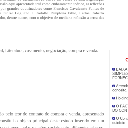
cussão aqui apresentada terá como embasamento teórico, as reflexões
s por grandes doutrinadores como Francisco Cavalcante Pontes de
o Stolze Gagliano e Rodolfo Pamplona Filho, Carlos Roberto
ho, dentre outros, com o objetivo de mediar a reflexão a cerca das
Literatura; casamento; negociação; compra e venda.
O
BAIXA
SIMPLES
FORNEC
Arrend
conceito,
Holdin
O PAC
DO CON
do pelo teor de contrato de compra e venda, apresentado
O Contr
onstitui o objeto principal deste estudo inserido em um
suicídio
 costumes, pelas relações sociais entre diferentes classes,