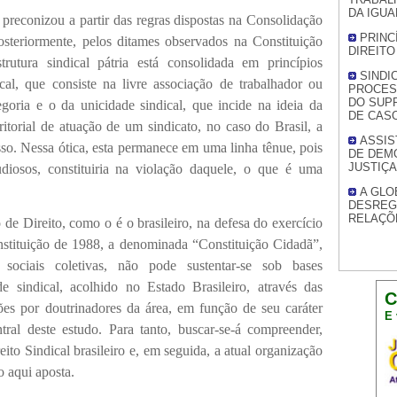
DA IGUA
conizou a partir das regras dispostas na Consolidação
PRINC
steriormente, pelos ditames observados na Constituição
DIREITO
utura sindical pátria está consolidada em princípios
SINDI
cal, que consiste na livre associação de trabalhador ou
PROCES
DO SUP
goria e o da unicidade sindical, que incide na ideia da
DE CAS
itorial de atuação de um sindicato, no caso do Brasil, a
ASSIS
so. Nessa ótica, esta permanece em uma linha tênue, pois
DE DEMO
JUSTIÇA
tudiosos, constituiria na violação daquele, o que é uma
A GLO
DESREG
RELAÇÕ
eito, como o é o brasileiro, na defesa do exercício
onstituição de 1988, a denominada “Constituição Cidadã”,
sociais coletivas, não pode sustentar-se sob bases
de sindical, acolhido no Estado Brasileiro, através das
C
sões por doutrinadores da área, em função de seu caráter
E 
entral deste estudo. Para tanto, buscar-se-á compreender,
eito Sindical brasileiro e, em seguida, a atual organização
o aqui aposta.