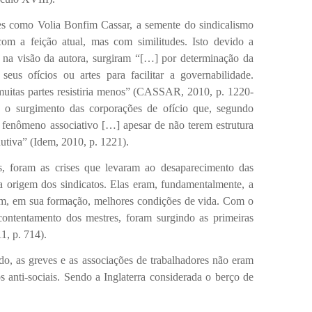
mo Volia Bonfim Cassar, a semente do sindicalismo
om a feição atual, mas com similitudes. Isto devido a
 na visão da autora, surgiram “[…] por determinação da
eus ofícios ou artes para facilitar a governabilidade.
muitas partes resistiria menos” (CASSAR, 2010, p. 1220-
u o surgimento das corporações de ofício que, segundo
fenômeno associativo […] apesar de não terem estrutura
utiva” (Idem, 2010, p. 1221).
m as crises que levaram ao desaparecimento das
a origem dos sindicatos. Elas eram, fundamentalmente, a
vam, em sua formação, melhores condições de vida. Com o
contentamento dos mestres, foram surgindo as primeiras
, p. 714).
as greves e as associações de trabalhadores não eram
 anti-sociais. Sendo a Inglaterra considerada o berço de