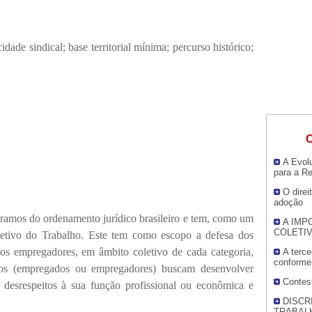
 sindical; base territorial mínima; percurso histórico;
O
A Evolu
para a Re
O direi
adoção
s do ordenamento jurídico brasileiro e tem, como um
A IMP
COLETI
letivo do Trabalho. Este tem como escopo a defesa dos
dos empregadores, em âmbito coletivo de cada categoria,
A terce
conforme
dos (empregados ou empregadores) buscam desenvolver
Contes
desrespeitos à sua função profissional ou econômica e
DISCR
TRABAL