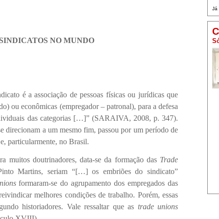
Já
C
 SINDICATOS NO MUNDO
Só
é a associação de pessoas físicas ou jurídicas que
do) ou econômicas (empregador – patronal), para a defesa
individuais das categorias […]” (SARAIVA, 2008, p. 347).
e se direcionam a um mesmo fim, passou por um período de
e, particularmente, no Brasil.
itos doutrinadores, data-se da formação das
Trade
into Martins, seriam “[…] os embriões do sindicato”
unions
formaram-se do agrupamento dos empregados das
eivindicar melhores condições de trabalho. Porém, essas
gundo historiadores. Vale ressaltar que as
trade unions
éculo XVIII).