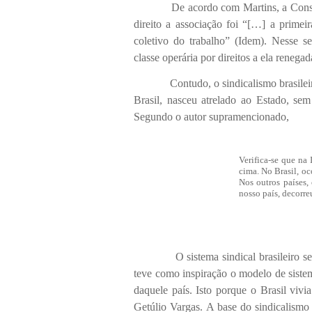
De acordo com Martins, a Constitui
direito a associação foi “[…] a primeira
coletivo do trabalho” (Idem). Nesse s
classe operária por direitos a ela renega
Contudo, o sindicalismo brasileiro su
Brasil, nasceu atrelado ao Estado, se
Segundo o autor supramencionado,
Verifica-se que na 
cima. No Brasil, oc
Nos outros países,
nosso país, decorre
O sistema sindical brasileiro se con
teve como inspiração o modelo de sistema
daquele país. Isto porque o Brasil vi
Getúlio Vargas. A base do sindicalismo d