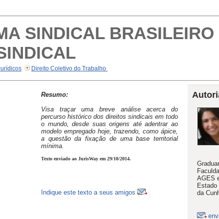
MA SINDICAL BRASILEIRO 
SINDICAL
Jurídicos
Direito Coletivo do Trabalho
Autori
Resumo:
Visa traçar uma breve análise acerca do
percurso histórico dos direitos sindicais em todo
o mundo, desde suas origens até adentrar ao
modelo empregado hoje, trazendo, como ápice,
a questão da fixação de uma base territorial
mínima.
Texto enviado ao JurisWay em 29/10/2014.
Graduan
Faculda
AGES e 
Estado 
Indique este texto a seus amigos
da Cunh
env