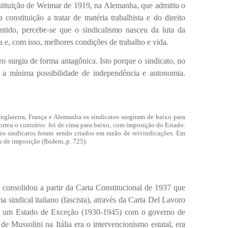
ção de Weimar de 1919, na Alemanha, que admitiu o
 constituição a tratar de matéria trabalhista e do direito
entido, percebe-se que o sindicalismo nasceu da luta da
da e, com isso, melhores condições de trabalho e vida.
rgiu de forma antagônica. Isto porque o sindicato, no
m a mínima possibilidade de independência e autonomia.
Inglaterra, França e Alemanha os sindicatos surgiram de baixo para
orreu o contrário: foi de cima para baixo, com imposição do Estado.
 os sindicatos foram sendo criados em razão de reivindicações. Em
u de imposição (Ibidem, p. 725).
solidou a partir da Carta Constitucional de 1937 que
 sindical italiano (fascista), através da Carta Del Lavoro
via um Estado de Exceção (1930-1945) com o governo de
e Mussolini na Itália era o intervencionismo estatal, era