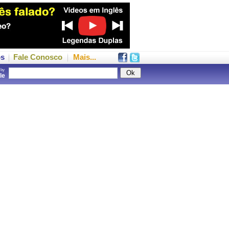
os
Fale Conosco
Mais...
 by
gle