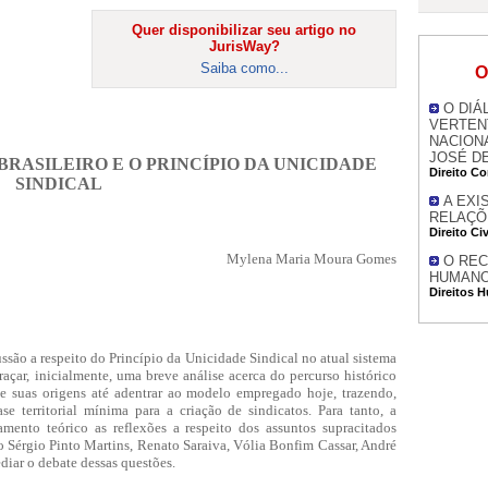
Quer disponibilizar seu artigo no
JurisWay?
Saiba como...
O
O DIÁ
VERTEN
NACIONA
JOSÉ D
BRASILEIRO E O PRINCÍPIO DA UNICIDADE
Direito Co
SINDICAL
A EXI
RELAÇÕ
Direito Civ
Mylena Maria Moura Gomes
O REC
HUMANO
Direitos 
cussão a respeito do Princípio da Unicidade Sindical no atual sistema
traçar, inicialmente, uma breve análise acerca do percurso histórico
e suas origens até adentrar ao modelo empregado hoje, trazendo,
 territorial mínima para a criação de sindicatos. Para tanto, a
mento teórico as reflexões a respeito dos assuntos supracitados
mo Sérgio Pinto Martins, Renato Saraiva, Vólia Bonfim Cassar, André
diar o debate dessas questões.