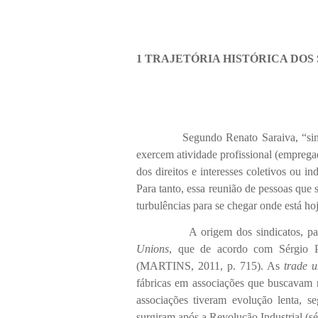
1 TRAJETÓRIA HISTÓRICA DOS
Segundo Renato Saraiva, “sindicato 
exercem atividade profissional (emprega
dos direitos e interesses coletivos ou 
Para tanto, essa reunião de pessoas qu
turbulências para se chegar onde está hoj
A origem dos sindicatos, para mu
Unions
, que de acordo com Sérgio P
(MARTINS, 2011, p. 715). As
trade 
fábricas em associações que buscavam r
associações tiveram evolução lenta, se
surgiram após a Revolução Industrial (s