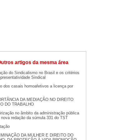
utros artigos da mesma área
ção do Sindicalismo no Brasil e os critérios
presentatividade Sindical
to dos casais homoafetivos a licença por
ORTÂNCIA DA MEDIAÇÃO NO DIREITO
VO DO TRABALHO
irização no âmbito da administração pública
 nova redação da súmula 331 do TST
tação
IMINAÇÃO DA MULHER E DIREITO DO
HO: DA PROTEÇÃO À VIDA PROMOÇÃO