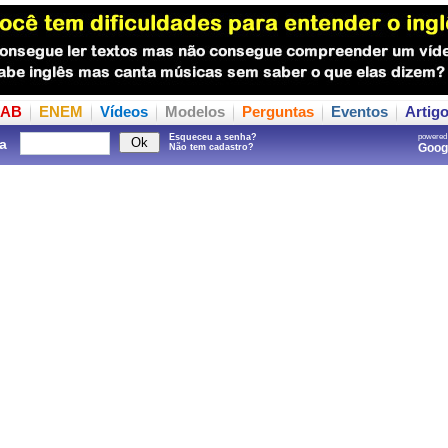
AB
ENEM
Vídeos
Modelos
Perguntas
Eventos
Artig
Esqueceu a senha?
powered
a
Goo
Não tem cadastro?