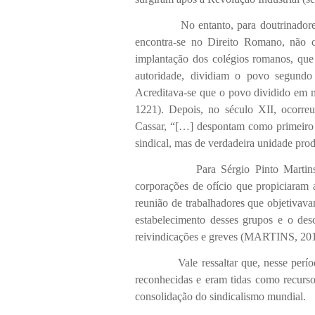
No entanto, para doutrinadores co
encontra-se no Direito Romano, não c
implantação dos colégios romanos, que
autoridade, dividiam o povo segundo s
Acreditava-se que o povo dividido em 
1221). Depois, no século XII, ocorre
Cassar, “[…] despontam como primeiro 
sindical, mas de verdadeira unidade prod
Para Sérgio Pinto Martins, fora
corporações de ofício que propiciaram 
reunião de trabalhadores que objetiva
estabelecimento desses grupos e o des
reivindicações e greves (MARTINS, 2011
Vale ressaltar que, nesse período, 
reconhecidas e eram tidas como recursos
consolidação do sindicalismo mundial.