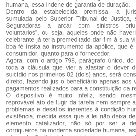
humana, essa indene de garantia de duração.
Dentro da estabelecida premissa, a jurisp
sumulada pelo Superior Tribunal de Justiça,
Seguradoras a arcar com sinistros oriu
voluntários", ou seja, aqueles onde não haveri
celebrante já teria premeditado dar fim à sua 
boa-fé ínsita ao instrumento da apólice, que é b
consumidor, quanto para o fornecedor.
Agora, com o artigo 798, parágrafo único, do v
toda a cláusula que vier a afastar o dever d
suicídio nos primeiros 02 (dois) anos, será con
direito, fazendo jus o beneficiário apenas aos
pagamentos realizados para a constituição da r
O dispositivo é muito infeliz, sendo me
reprovável ato de fugir da tarefa nem sempre a
problemas e desafios inerentes á condição h
existência, medida essa que a lei não deixa de
elemento catalizador, não só por ser a d
corriqueiros na moderna sociedade humana, a