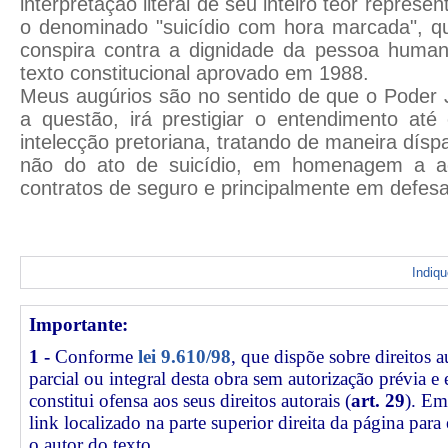
interpretação literal de seu inteiro teor represe
o denominado "suicídio com hora marcada", 
conspira contra a dignidade da pessoa humana
texto constitucional aprovado em 1988.
Meus augúrios são no sentido de que o Poder J
a questão, irá prestigiar o entendimento até 
intelecção pretoriana, tratando de maneira dísp
não do ato de suicídio, em homenagem a a
contratos de seguro e principalmente em defesa
Indiq
Importante:
1 -
Conforme
lei 9.610/98
, que dispõe sobre direitos a
parcial ou integral desta obra sem autorização prévia e
constitui ofensa aos seus direitos autorais (
art. 29
). Em
link
localizado na parte superior direita da página par
o autor do texto.