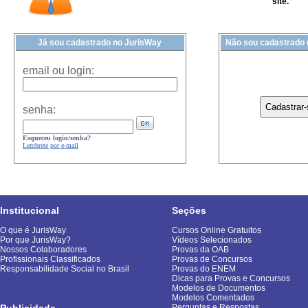
site.
Já sou cadastrado no JurisWay
Não sou cadastrado
email ou login:
senha:
Esqueceu login/senha?
Lembrete por e-mail
Institucional
Seções
O que é JurisWay
Cursos Online Gratuitos
Por que JurisWay?
Vídeos Selecionados
Nossos Colaboradores
Provas da OAB
Profissionais Classificados
Provas de Concursos
Responsabilidade Social no Brasil
Provas do ENEM
Dicas para Provas e Concursos
Modelos de Documentos
Modelos Comentados
Publicidade
Perguntas e Respostas