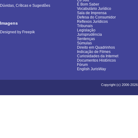
Eu Juiz
É Bom Saber
Dúvidas, Críticas e Sugestões
Vocabulário Jurídico
Sala de Imprensa
Defesa do Consumidor
Reflexos Jurídicos
Imagens
Tribunais
Legislação
Designed by Freepik
Jurisprudência
Sentenças
Súmulas
Direito em Quadrinhos
Indicação de Filmes
Curiosidades da Internet
Documentos Históricos
Fórum
English JurisWay
Copyright (c) 2006-2026