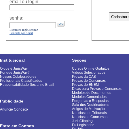
email ou login:
senha:
Esqueceu login/senha?
Lembrete por e-mail
Institucional
Seções
O que é JurisWay
Cursos Online Gratuitos
Por que JurisWay?
Vídeos Selecionados
Nossos Colaboradores
Provas da OAB
Profissionais Classificados
Provas de Concursos
Responsabilidade Social no Brasil
Provas do ENEM
Dicas para Provas e Concursos
Modelos de Documentos
Modelos Comentados
Publicidade
Perguntas e Respostas
Sala dos Doutrinadores
Artigos de Motivação
Anuncie Conosco
Notícias dos Tribunais
Notícias de Concursos
JurisClipping
Eu Legislador
Entre em Contato