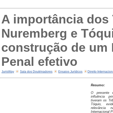
A importância dos 
Nuremberg e Tóqui
construção de um D
Penal efetivo
JurisWay
Sala dos Doutrinadores
Ensaios Jurídicos
Direito Internacio
Resumo:
O presente 
influência pr
tiveram os Tri
Tóquio, evi
relevância 
Internacional P