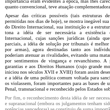
importância eram evidentes à época, mas lhes careci
quanto convencional, teve atuação complementadora
Apesar das críticas possíveis (tais estruturas d
permitidas nos dias de hoje), se mostra inegável su
do Direito Internacional, sua instituição e a estrutu
tona a idéia de ser necessária a existência
Internacional, cujas sanções jurídicas (ainda qu
parciais, a idéia de solução por tribunais é melhor
por armas), agora destinadas tanto aos indívid
poderiam atenuar as rivalidades, evitando uma mata
por sentimentos de vingança e revanchismo. A p
garantias e aos Direitos Humanos (cujo grande 
iniciou nos séculos XVII e XVIII) foram assim dese
e a idéia de uma política comum voltada para sanc
os violassem, foram importantes para as bases de u
Penal, transnacional e reconhecido pelos Estados so
Por fim, o reconhecimento desta idéia de ser necess
e supranacional (embora os julgamentos tenham sid
potências vencedoras) se constituiu de suma importâ