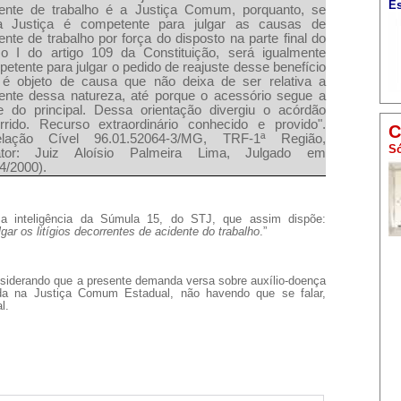
Es
dente de trabalho é a Justiça Comum, porquanto, se
a Justiça é competente para julgar as causas de
ente de trabalho por força do disposto na parte final do
so I do artigo 109 da Constituição, será igualmente
etente para julgar o pedido de reajuste desse benefício
 é objeto de causa que não deixa de ser relativa a
ente dessa natureza, até porque o acessório segue a
e do principal. Dessa orientação divergiu o acórdão
rrido. Recurso extraordinário conhecido e provido".
C
elação Cível 96.01.52064-3/MG, TRF-1ª Região,
Só
ator: Juiz Aloísio Palmeira Lima, Julgado em
4/2000).
 inteligência da Súmula 15, do STJ, que assim dispõe:
ar os litígios decorrentes de acidente do trabalho
.”
siderando que a presente demanda versa sobre auxílio-doença
ada na Justiça Comum Estadual, não havendo que se falar,
al.