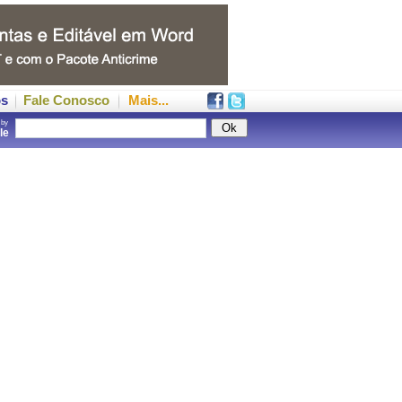
os
Fale Conosco
Mais...
 by
gle