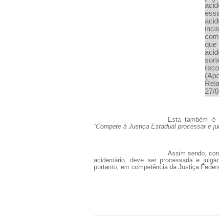
aci
ess
acid
inci
comp
que
acid
sort
reco
(Ap
Rel
27/0
Esta também é a
“
Compete à Justiça Estadual processar e julg
Assim sendo, con
acidentário, deve ser processada e julg
portanto, em competência da Justiça Feder