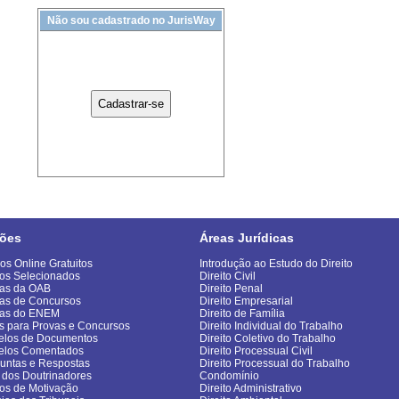
Não sou cadastrado no JurisWay
ões
Áreas Jurídicas
os Online Gratuitos
Introdução ao Estudo do Direito
os Selecionados
Direito Civil
as da OAB
Direito Penal
as de Concursos
Direito Empresarial
vas do ENEM
Direito de Família
s para Provas e Concursos
Direito Individual do Trabalho
los de Documentos
Direito Coletivo do Trabalho
elos Comentados
Direito Processual Civil
untas e Respostas
Direito Processual do Trabalho
 dos Doutrinadores
Condomínio
gos de Motivação
Direito Administrativo