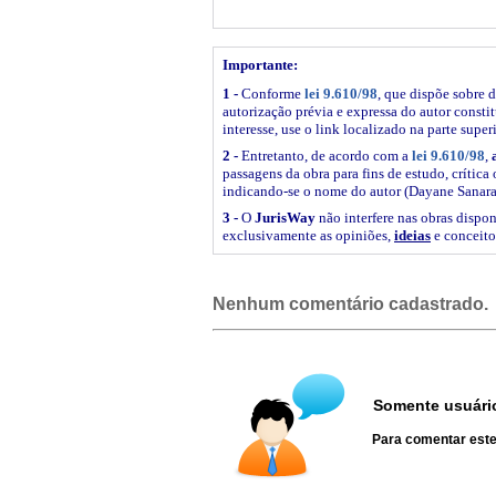
Importante:
1 -
Conforme
lei 9.610/98
, que dispõe sobre d
autorização prévia e expressa do autor constitu
interesse, use o link
localizado na parte super
2 -
Entretanto, de acordo com a
lei 9.610/98
,
passagens da obra para fins de estudo, crítica 
indicando-se o nome do autor (Dayane Sanara
3 -
O
JurisWay
não interfere nas obras dispon
exclusivamente as opiniões,
ideias
e conceito
Nenhum comentário cadastrado.
Somente usuário
Para comentar este 