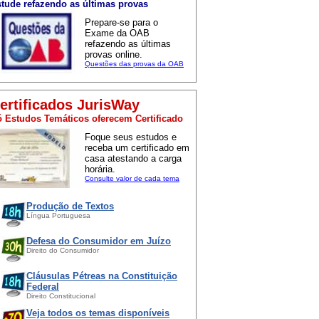
tude refazendo as últimas provas
Prepare-se para o
Exame da OAB
refazendo as últimas
provas online.
Questões das provas da OAB
ertificados JurisWay
 Estudos Temáticos oferecem Certificado
Foque seus estudos e
receba um certificado em
casa atestando a carga
horária.
Consulte valor de cada tema
Produção de Textos
Língua Portuguesa
Defesa do Consumidor em Juízo
Direito do Consumidor
Cláusulas Pétreas na Constituição
Federal
Direito Constitucional
Veja todos os temas disponíveis