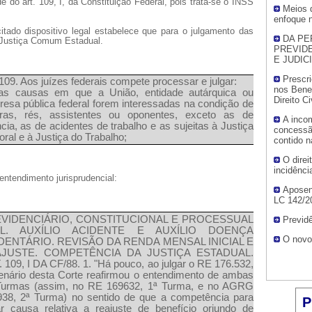
 do art. 109, I, da Constituição Federal, pois trata-se o INSS
Meios d
enfoque n
itado dispositivo legal estabelece que para o julgamento das
DA PE
 Justiça Comum Estadual.
PREVIDE
E JUDIC
Prescri
 109. Aos juízes federais compete processar e julgar:
nos Bene
 as causas em que a União, entidade autárquica ou
Direito Ci
esa pública federal forem interessadas na condição de
oras, rés, assistentes ou oponentes, exceto as de
A incom
ncia, as de acidentes de trabalho e as sujeitas à Justiça
concessã
toral e à Justiça do Trabalho;
contido n
O dire
incidênci
ntendimento jurisprudencial:
Aposen
LC 142/2
VIDENCIÁRIO, CONSTITUCIONAL E PROCESSUAL
Previdê
VIL. AUXÍLIO ACIDENTE E AUXÍLIO DOENÇA
O novo
DENTÁRIO. REVISÃO DA RENDA MENSAL INICIAL E
JUSTE. COMPETÊNCIA DA JUSTIÇA ESTADUAL.
 109, I DA CF/88. 1. "Há pouco, ao julgar o RE 176.532,
enário desta Corte reafirmou o entendimento de ambas
Turmas (assim, no RE 169632, 1ª Turma, e no AGRG
38, 2ª Turma) no sentido de que a competência para
P
ar causa relativa a reajuste de benefício oriundo de