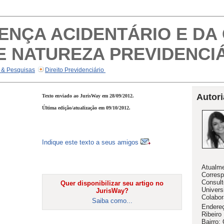
OENÇA ACIDENTÁRIO E DA
E NATUREZA PREVIDENCI
 & Pesquisas
Direito Previdenciário
Autori
Texto enviado ao JurisWay em 28/09/2012.
Última edição/atualização em 09/10/2012.
Indique este texto a seus amigos
Atualme
Corresp
Consult
Quer disponibilizar seu artigo no
Univers
JurisWay?
Colabor
Saiba como...
Endereç
Ribeiro
Bairro: