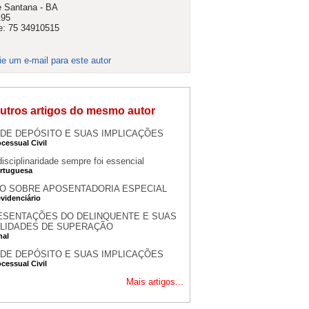
e Santana - BA
195
e: 75 34910515
ie um e-mail para este autor
utros artigos do mesmo autor
DE DEPÓSITO E SUAS IMPLICAÇÕES
ocessual Civil
disciplinaridade sempre foi essencial
rtuguesa
O SOBRE APOSENTADORIA ESPECIAL
evidenciário
ESENTAÇÕES DO DELINQUENTE E SUAS
ILIDADES DE SUPERAÇÃO
nal
DE DEPÓSITO E SUAS IMPLICAÇÕES
ocessual Civil
Mais artigos...