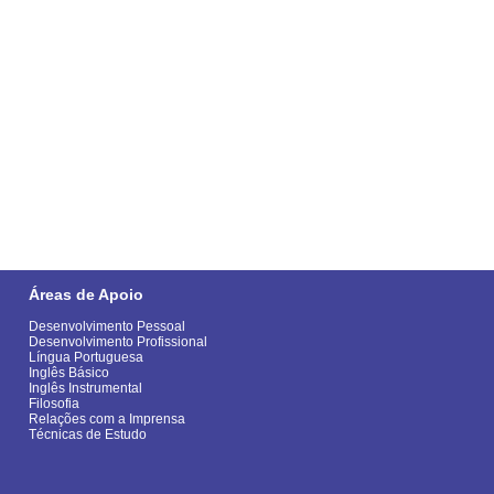
Áreas de Apoio
Desenvolvimento Pessoal
Desenvolvimento Profissional
Língua Portuguesa
Inglês Básico
Inglês Instrumental
Filosofia
Relações com a Imprensa
Técnicas de Estudo