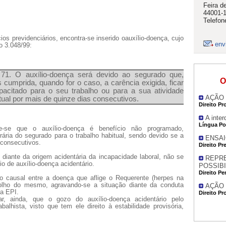
Feira d
44001-
Telefon
ios previdenciários, encontra-se inserido oauxílio-doença, cujo
env
o 3.048/99:
 71. O auxílio-doença será devido ao segurado que,
O
 cumprida, quando for o caso, a carência exigida, ficar
pacitado para o seu trabalho ou para a sua atividade
AÇÃO 
tual por mais de quinze dias consecutivos.
Direito Pr
A inter
Língua Po
e-se que o auxílio-doença é benefício não programado,
ária do segurado para o trabalho habitual, sendo devido se a
ENSAI
 consecutivos.
Direito Pr
diante da origem acidentária da incapacidade laboral, não se
REPR
o de auxílio-doença acidentário.
POSSIB
Direito Pe
o causal entre a doença que aflige o Requerente (herpes na
 olho do mesmo, agravando-se a situação diante da conduta
AÇÃO 
ia EPI.
Direito Pr
ar, ainda, que o gozo do auxílio-doença acidentário pelo
alhista, visto que tem ele direito à estabilidade provisória,