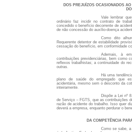
DOS PREJUÍZOS OCASIONADOS AO
DO
Vale lembrar que
ordinário faz incidir no contrato de trab
concedido o benefício decorrente de aciden
de não concessão do auxílio-doença acident
Como dito alhur
Requerente detentor de estabilidade provi
cessação do benefício, em conformidade com
Ademais, à emp
contribuições previdenciárias, bem como 
reflexos trabalhistas; a continuidade do 
outras.
Há uma tendência
plano de saúde do empregado que estej
acidentária, mesmo sem o desconto da cot
inteiramente.
Dispõe a Lei nº 
de Serviço – FGTS, que as contribuições 
razão de acidente do trabalho. Isso quer d
deverá a empresa, enquanto perdurar o bene
DA COMPETÊNCIA PARA
Como se sabe, a 