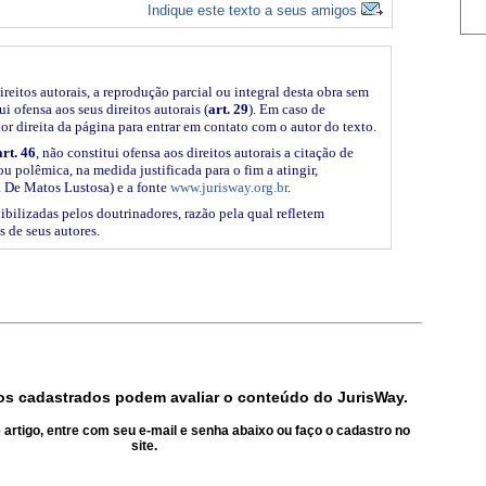
Indique este texto a seus amigos
ireitos autorais, a reprodução parcial ou integral desta obra sem
i ofensa aos seus direitos autorais (
art. 29
). Em caso de
ior direita da página para entrar em contato com o autor do texto.
art. 46
, não constitui ofensa aos direitos autorais a citação de
ou polêmica, na medida justificada para o fim a atingir,
 De Matos Lustosa) e a fonte
www.jurisway.org.br
.
ibilizadas pelos doutrinadores, razão pela qual refletem
s de seus autores.
s cadastrados podem avaliar o conteúdo do JurisWay.
artigo, entre com seu e-mail e senha abaixo ou faço o cadastro no
site.