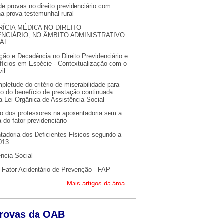
e provas no direito previdenciário com
a prova testemunhal rural
RÍCIA MÉDICA NO DIREITO
NCIÁRIO, NO ÂMBITO ADMINISTRATIVO
IAL
ção e Decadência no Direito Previdenciário e
fícios em Espécie - Contextualização com o
vil
pletude do critério de miserabilidade para
o do benefício de prestação continuada
a Lei Orgânica de Assistência Social
ito dos professores na aposentadoria sem a
a do fator previdenciário
tadoria dos Deficientes Físicos segundo a
013
ncia Social
 Fator Acidentário de Prevenção - FAP
Mais artigos da área...
rovas da OAB