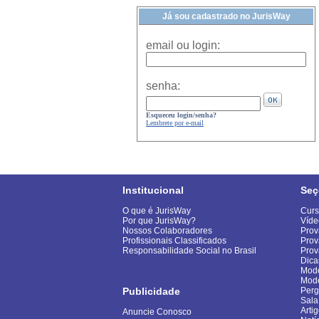
Já sou cadastrado no JurisWay
email ou login:
senha:
Esqueceu login/senha?
Lembrete por e-mail
Institucional
Seç
O que é JurisWay
Curs
Por que JurisWay?
Víde
Nossos Colaboradores
Prov
Profissionais Classificados
Prov
Responsabilidade Social no Brasil
Pro
Dica
Mode
Mod
Publicidade
Perg
Sala
Arti
Anuncie Conosco