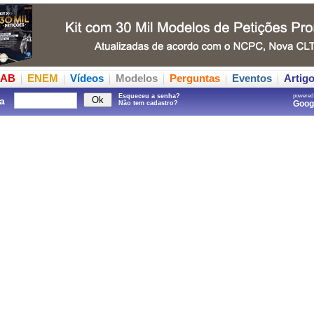
AB
ENEM
Vídeos
Modelos
Perguntas
Eventos
Artig
Esqueceu a senha?
powered
a
Goo
Não tem cadastro?