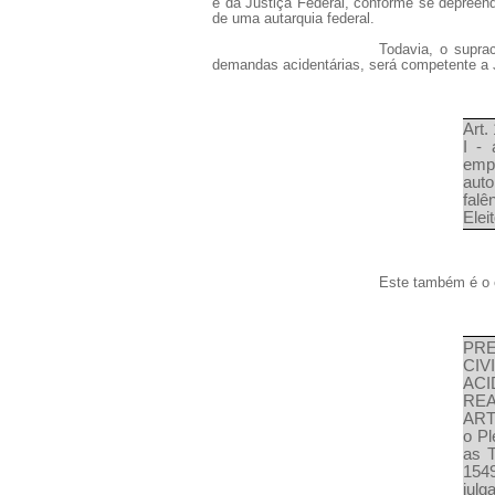
é da Justiça Federal, conforme se depreende
de uma autarquia federal.
Todavia, o suprac
demandas acidentárias, será competente a
Art.
I -
empr
aut
falê
Elei
Este também é o e
PRE
CI
ACI
REA
ART.
o Pl
as 
1549
julg