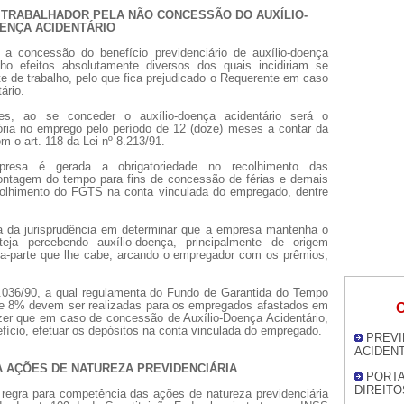
 TRABALHADOR PELA NÃO CONCESSÃO DO AUXÍLIO-
ENÇA ACIDENTÁRIO
 a concessão do benefício previdenciário de auxílio-doença
alho efeitos absolutamente diversos dos quais incidiriam se
te de trabalho, pelo que fica prejudicado o Requerente em caso
ário.
es, ao se conceder o auxílio-doença acidentário será o
sória no emprego pelo período de 12 (doze) meses a contar da
 o art. 118 da Lei nº 8.213/91.
resa é gerada a obrigatoriedade no recolhimento das
contagem do tempo para fins de concessão de férias e demais
recolhimento do FGTS na conta vinculada do empregado, dentre
 da jurisprudência em determinar que a empresa mantenha o
a percebendo auxílio-doença, principalmente de origem
a-parte que lhe cabe, arcando o empregador com os prêmios,
8.036/90, a qual regulamenta do Fundo de Garantida do Tempo
de 8% devem ser realizadas para os empregados afastados em
O
izer que em caso de concessão de Auxílio-Doença Acidentário,
fício, efetuar os depósitos na conta vinculada do empregado.
PREVI
ACIDEN
 AÇÕES DE NATUREZA PREVIDENCIÁRIA
PORTA
DIREITO
regra para competência das ações de natureza previdenciária