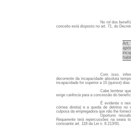
No rol dos benefíc
conceito está disposto no art. 71, do Decret
Art.
após
inca
habi
Com isso, infer
decorrente da incapacidade absoluta tempor
incapacidade for superior a 15 (quinze) dias
Cabe lembrar que 
exige carência para a concessão do benefíci
É evidente o nex
córnea direita) e a queda de detritos no
culposa da empregadora que não lhe fornec
Oportuno ressalt
Requerente terá repercussões na seara trab
consoante art. 118 da Lei n. 8.213/91.