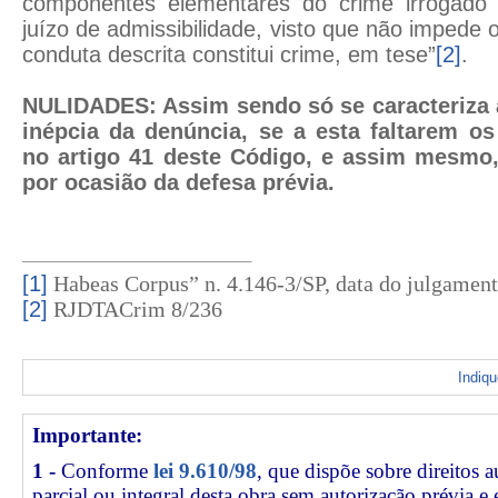
componentes elementares do crime irrogado -
juízo de admissibilidade, visto que não impede o 
conduta descrita constitui crime, em tese”
[2]
.
NULIDADES: Assim sendo só se caracteriza a
inépcia da denúncia, se a esta faltarem os
no artigo 41 deste Código, e assim mesmo, 
por ocasião da defesa prévia.
[1]
Habeas Corpus” n. 4.146-3/SP, data do julgament
[2]
RJDTACrim 8/236
Indiq
Importante:
1 -
Conforme
lei 9.610/98
, que dispõe sobre direitos a
parcial ou integral desta obra sem autorização prévia e