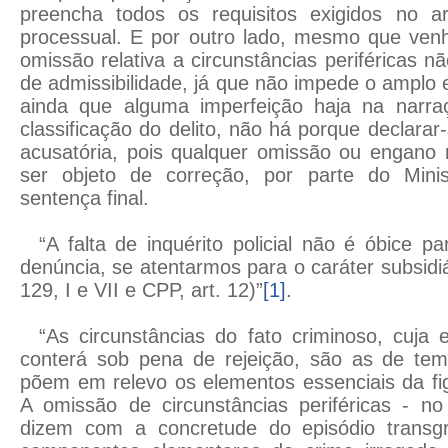
preencha todos os requisitos exigidos no a
processual. E por outro lado, mesmo que venh
omissão relativa a circunstâncias periféricas não
de admissibilidade, já que não impede o amplo 
ainda que alguma imperfeição haja na narra
classificação do delito, não há porque declarar-s
acusatória, pois qualquer omissão ou engano
ser objeto de correção, por parte do Minis
sentença final.
“A falta de inquérito policial não é óbice p
denúncia, se atentarmos para o caráter subsidiá
129, I e VII e CPP, art. 12)”
[1]
.
“As circunstâncias do fato criminoso, cuja
conterá sob pena de rejeição, são as de te
põem em relevo os elementos essenciais da fig
A omissão de circunstâncias periféricas - n
dizem com a concretude do episódio trans