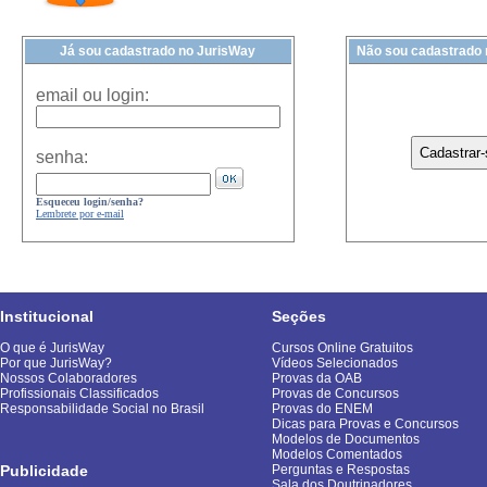
Já sou cadastrado no JurisWay
Não sou cadastrado
email ou login:
senha:
Esqueceu login/senha?
Lembrete por e-mail
Institucional
Seções
O que é JurisWay
Cursos Online Gratuitos
Por que JurisWay?
Vídeos Selecionados
Nossos Colaboradores
Provas da OAB
Profissionais Classificados
Provas de Concursos
Responsabilidade Social no Brasil
Provas do ENEM
Dicas para Provas e Concursos
Modelos de Documentos
Modelos Comentados
Publicidade
Perguntas e Respostas
Sala dos Doutrinadores