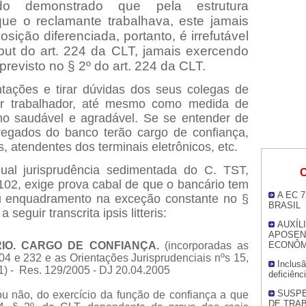
ando
demonstrado que pela estrutura
ue o reclamante trabalhava, este jamais
sição diferenciada, portanto, é irrefutável
ut do art. 224 da CLT, jamais exercendo
previsto no § 2º do art. 224 da CLT.
ntações e tirar dúvidas dos seus colegas de
uer trabalhador, até mesmo como medida de
ho saudável e agradável. Se se entender de
regados do banco terão cargo de confiança,
os, atendentes dos terminais eletrônicos, etc.
tual jurisprudência sedimentada do C. TST,
O
 102, exige prova cabal de que o bancário tem
A EC 
u enquadramento na exceção constante no §
BRASIL
seguir transcrita ipsis litteris:
AUXÍL
APOSEN
RIO. CARGO DE CONFIANÇA.
(incorporadas as
ECONÔM
4 e 232 e as Orientações Jurisprudenciais nºs 15,
Inclusã
1) - Res. 129/2005 - DJ 20.04.2005
deficiênc
SUSPE
 ou não, do exercício da função de confiança a que
DE TRA