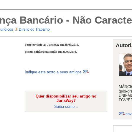
nça Bancário - Não Caracte
Jurídicos
Direito do Trabalho
Autori
Texto enviado ao JurisWay em 30/05/2010.
Última edição/atualização em 21/07/2010.
Indique este texto a seus amigos
MÁRCIO
(pós-gr
UNIFMU
Quer disponibilizar seu artigo no
FGV/ED
JurisWay?
Saiba como...
env