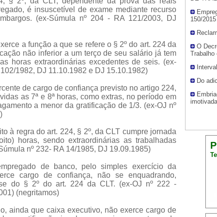
24, § 2º, da CLT, dependente da prova das reais
regado, é insuscetível de exame mediante recurso
Empreg
embargos. (ex-Súmula nº 204 - RA 121/2003, DJ
150/2015
Reclam
exerce a função a que se refere o § 2º do art. 224 da
O Decre
icação não inferior a um terço de seu salário já tem
Trabalho 
s horas extraordinárias excedentes de seis. (ex-
Interva
 102/1982, DJ 11.10.1982 e DJ 15.10.1982)
Do adic
ercente de cargo de confiança previsto no artigo 224,
Embria
vidas as 7ª e 8ª horas, como extras, no período em
imotivad
pagamento a menor da gratificação de 1/3. (ex-OJ nº
)
ito à regra do art. 224, § 2º, da CLT cumpre jornada
oito) horas, sendo extraordinárias as trabalhadas
P
-Súmula nº 232- RA 14/1985, DJ 19.09.1985)
Te
mpregado de banco, pelo simples exercício da
erce cargo de confiança, não se enquadrando,
ese do § 2º do art. 224 da CLT. (ex-OJ nº 222 -
001) (negritamos)
io, ainda que caixa executivo, não exerce cargo de