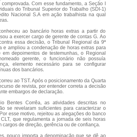
e comprovada. Com esse fundamento, a Seção I
iduais do Tribunal Superior do Trabalho (SDI-1)
dito Nacional S.A em ação trabalhista na qual
ras.
conheceu ao bancário horas extras a partir do
ou a exercer cargo de gerente de contas G. Ao
 contra essa decisão, o Tribunal Regional da 9ª
a e ampliou a condenação de horas extras para
e em depoimentos de testemunhas, o Regional
omeado gerente, o funcionário não possuía
ança, elemento necessário para se configurar
ínuas dos bancários.
correu ao TST. Após o posicionamento da Quarta
urso de revista, por entender correta a decisão
ante embargos de declaração.
lio Bentes Corrêa, as atividades descritas no
o se revelaram suficientes para caracterizar o
 Por esse motivo, rejeitou as alegações do banco
a CLT, que regulamenta a jornada de seis horas
cargos de direção, gerência ou de confiança.
tes, pouco importa a denominação que se dê ao