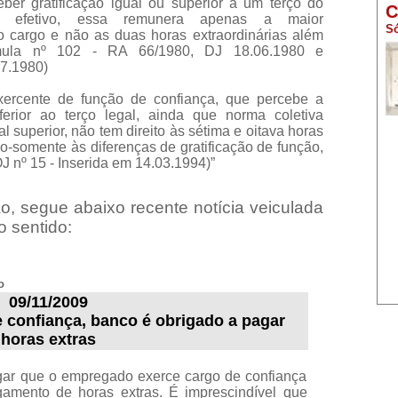
eber gratificação igual ou superior a um terço do
C
o efetivo, essa remunera apenas a maior
Só
o cargo e não as duas horas extraordinárias além
mula nº 102 - RA 66/1980, DJ 18.06.1980 e
07.1980)
xercente de função de confiança, que percebe a
nferior ao terço legal, ainda que norma coletiva
l superior, não tem direito às sétima e oitava horas
o-somente às diferenças de gratificação de função,
J nº 15 - Inserida em 14.03.1994)”
o, segue abaixo recente notícia veiculada
o sentido:
o
09/11/2009
confiança, banco é obrigado a pagar
horas extras
ar que o empregado exerce cargo de confiança
gamento de horas extras. É imprescindível que