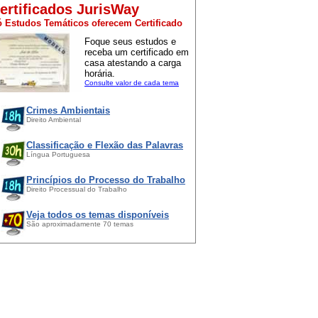
ertificados JurisWay
 Estudos Temáticos oferecem Certificado
Foque seus estudos e
receba um certificado em
casa atestando a carga
horária.
Consulte valor de cada tema
Crimes Ambientais
Direito Ambiental
Classificação e Flexão das Palavras
Língua Portuguesa
Princípios do Processo do Trabalho
Direito Processual do Trabalho
Veja todos os temas disponíveis
São aproximadamente 70 temas