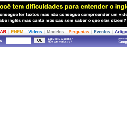
AB
ENEM
Vídeos
Modelos
Perguntas
Eventos
Artig
Esqueceu a senha?
powered
a
Goo
Não tem cadastro?