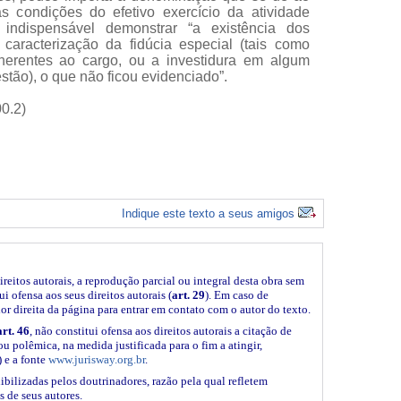
s condições do efetivo exercício da atividade
é indispensável demonstrar “a existência dos
à caracterização da fidúcia especial (tais como
nerentes ao cargo, ou a investidura em algum
stão), o que não ficou evidenciado”.
0.2)
Indique este texto a seus amigos
ireitos autorais, a reprodução parcial ou integral desta obra sem
i ofensa aos seus direitos autorais (
art. 29
). Em caso de
ior direita da página para entrar em contato com o autor do texto.
art. 46
, não constitui ofensa aos direitos autorais a citação de
ou polêmica, na medida justificada para o fim a atingir,
 e a fonte
www.jurisway.org.br
.
ibilizadas pelos doutrinadores, razão pela qual refletem
s de seus autores.