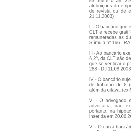
se refere o art. 2
atribuições do emp
de revista ou de 
21.11.2003)
II - O bancário que 
CLT e recebe gratif
remuneradas as dua
Súmula nº 166 - RA
III - Ao bancário ex
§ 2º, da CLT são de
que se verificar o 
288 - DJ 11.08.2003
IV - O bancário suje
de trabalho de 8 (
além da oitava. (ex
V - O advogado e
advocacia, não ex
portanto, na hipót
Inserida em 20.06.2
VI - O caixa bancár