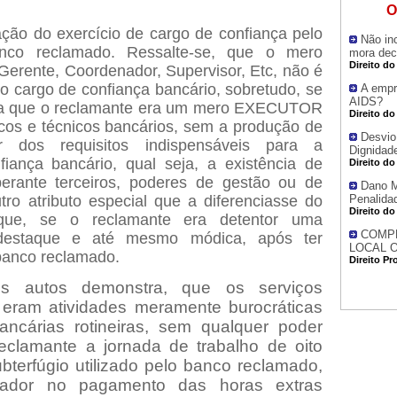
O
ção do exercício de cargo de confiança pelo
Não in
nco reclamado. Ressalte-se, que o mero
mora dec
Direito do
Gerente, Coordenador, Supervisor, Etc, não é
do cargo de confiança bancário, sobretudo, se
A empr
AIDS?
tra que o reclamante era um mero EXECUTOR
Direito do
ticos e técnicos bancários, sem a produção de
Desvio
 dos requisitos indispensáveis para a
Dignidad
iança bancário, qual seja, a existência de
Direito do
perante terceiros, poderes de gestão ou de
Dano M
tro atributo especial que a diferenciasse do
Penalida
Direito do
ue, se o reclamante era detentor uma
COMPE
destaque e até mesmo módica, após ter
LOCAL 
banco reclamado.
Direito Pr
os autos demonstra,
que os serviços
 eram atividades meramente burocráticas
ncárias rotineiras, sem qualquer poder
eclamante a jornada de trabalho de oito
ubterfúgio utilizado pelo banco reclamado,
lhador no pagamento das horas extras