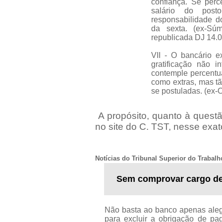
confiança. Se perc
salário do post
responsabilidade d
da sexta. (ex-Sú
republicada DJ 14.
VII - O bancário e
gratificação não i
contemple percentua
como extras, mas tã
se postuladas. (ex-O
A propósito, quanto à questã
no site do C. TST, nesse exat
Notícias do Tribunal Superior do Trabalh
Sem comprovar cargo de 
Não basta ao banco apenas aleg
para excluir a obrigação de pa