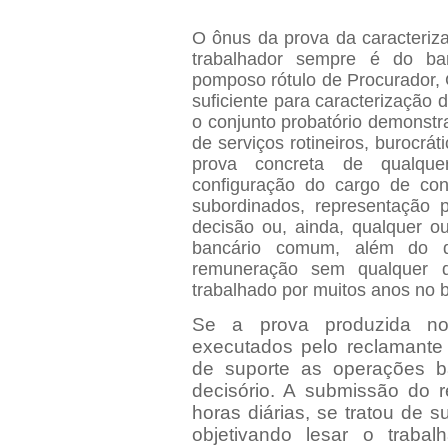
O ônus da prova da caracteriza
trabalhador sempre é do ba
pomposo rótulo de Procurador, 
suficiente para caracterização 
o conjunto probatório demons
de serviços rotineiros, burocrá
prova concreta de qualquer
configuração do cargo de conf
subordinados, representação 
decisão ou, ainda, qualquer ou
bancário comum, além do q
remuneração sem qualquer 
trabalhado por muitos anos no 
Se a prova produzida n
executados pelo reclamante
de suporte as operações ba
decisório. A submissão do r
horas diárias, se tratou de s
objetivando lesar o traba