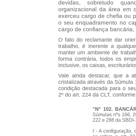
devidas, sobretudo qu
organizacional da área em q
exerceu cargo de chefia ou po
o seu enquadramento no cap
cargo de confiança bancária, 
O fato do reclamante dar orie
trabalho, é inerente a qualq
manter um ambiente de trabal
forma contrária, todos os emp
inclusive, os caixas, escriturári
Vale ainda destacar, que a a
cristalizada através da Súmula
condição destacada para o se
2º do art. 224 da CLT, conforme a 
“Nº 102. BANCÁ
Súmulas nºs 166, 20
222 e 288 da SBDI-
I - A configuração,