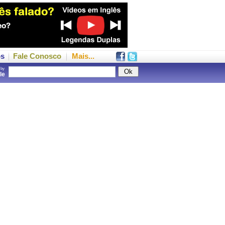
os
Fale Conosco
Mais...
 by
gle