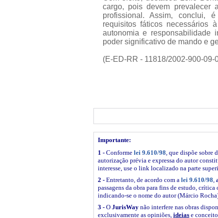
cargo, pois devem prevalecer a
profissional. Assim, conclui, 
requisitos fáticos necessários 
autonomia e responsabilidade i
poder significativo de mando e ge
(E-ED-RR - 11818/2002-900-09-0
Importante:
1 -
Conforme
lei 9.610/98
, que dispõe sobre d
autorização prévia e expressa do autor constitu
interesse, use o link
localizado na parte super
2 -
Entretanto, de acordo com a
lei 9.610/98
,
passagens da obra para fins de estudo, crítica 
indicando-se o nome do autor (Márcio Rocha)
3 -
O
JurisWay
não interfere nas obras dispon
exclusivamente as opiniões,
ideias
e conceito