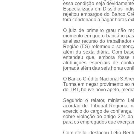
essa condição seja devidament
Especializada em Dissídios Indiv
rejeitou embargos do Banco Cré
fora condenado a pagar horas ext
O juiz de primeiro grau não re
momento em que o bancário pass
analisar recurso do trabalhador
Região (ES) reformou a sentenç
além da sexta diária. Com bas
entendeu que, embora fosse n
atribuições especiais de confi
jornada além das seis horas cont
O Banco Crédito Nacional S.A re
Turma em negar provimento ao rec
do TRT, houve novo apelo, medi
Segundo o relator, ministro Le
acórdão do Tribunal Regional nã
exercício do cargo de confiança.
sobre violação ao artigo 224 d
para os empregados que exerçam 
Com efeito, destacou Lelio Ben