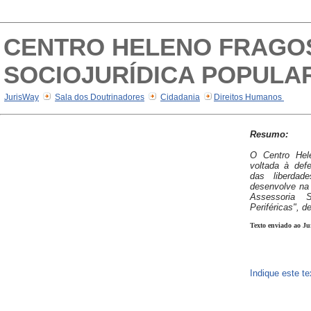
CENTRO HELENO FRAGOS
SOCIOJURÍDICA POPULA
JurisWay
Sala dos Doutrinadores
Cidadania
Direitos Humanos
Resumo:
O Centro Hel
voltada à def
das liberdad
desenvolve na
Assessoria S
Periféricas", d
Texto enviado ao Ju
Indique este t