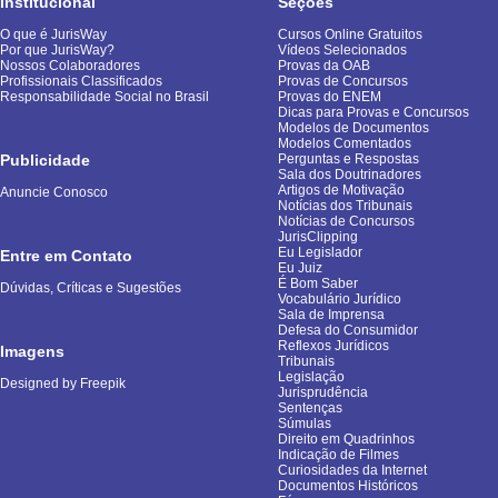
Institucional
Seções
O que é JurisWay
Cursos Online Gratuitos
Por que JurisWay?
Vídeos Selecionados
Nossos Colaboradores
Provas da OAB
Profissionais Classificados
Provas de Concursos
Responsabilidade Social no Brasil
Provas do ENEM
Dicas para Provas e Concursos
Modelos de Documentos
Modelos Comentados
Publicidade
Perguntas e Respostas
Sala dos Doutrinadores
Artigos de Motivação
Anuncie Conosco
Notícias dos Tribunais
Notícias de Concursos
JurisClipping
Eu Legislador
Entre em Contato
Eu Juiz
É Bom Saber
Dúvidas, Críticas e Sugestões
Vocabulário Jurídico
Sala de Imprensa
Defesa do Consumidor
Reflexos Jurídicos
Imagens
Tribunais
Legislação
Designed by Freepik
Jurisprudência
Sentenças
Súmulas
Direito em Quadrinhos
Indicação de Filmes
Curiosidades da Internet
Documentos Históricos