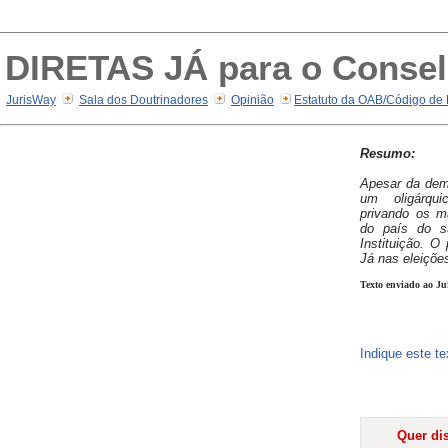
DIRETAS JÁ para o Consel
JurisWay
Sala dos Doutrinadores
Opinião
Estatuto da OAB/Código de 
Resumo:
Apesar da dem
um oligárquic
privando os m
do país do su
Instituição. O
Já nas eleiçõe
Texto enviado ao Ju
Indique este t
Quer dis