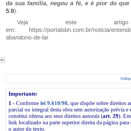
da sua família, negou a fé, e é pior do que 
5:8
).
Veja este artig
em:
https://portalsbn.com.br/noticia/entend
abandono-de-lar

Indiq
Importante:
1 -
Conforme
lei 9.610/98
, que dispõe sobre direitos a
parcial ou integral desta obra sem autorização prévia e
constitui ofensa aos seus direitos autorais (
art. 29
). Em
link
localizado na parte superior direita da página par
o autor do texto.