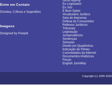
JurisClipping
Eu Legislador
Entre em Contato
Eu Juiz
É Bom Saber
Dúvidas, Críticas e Sugestões
Vocabulário Jurídico
Sala de Imprensa
Defesa do Consumidor
Reflexos Jurídicos
Imagens
Tribunais
Legislação
Designed by Freepik
Jurisprudência
Sentenças
Súmulas
Direito em Quadrinhos
Indicação de Filmes
Curiosidades da Internet
Documentos Históricos
Fórum
English JurisWay
Copyright (c) 2006-2026