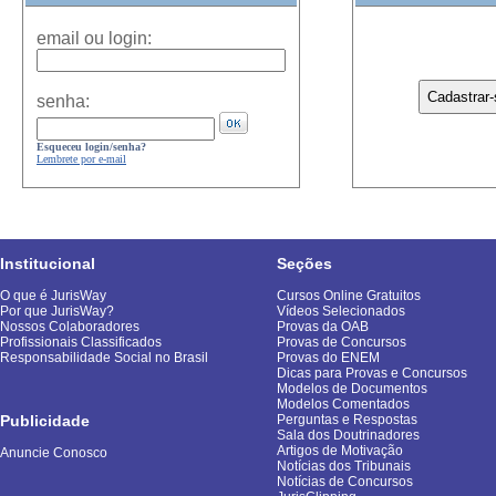
email ou login:
senha:
Esqueceu login/senha?
Lembrete por e-mail
Institucional
Seções
O que é JurisWay
Cursos Online Gratuitos
Por que JurisWay?
Vídeos Selecionados
Nossos Colaboradores
Provas da OAB
Profissionais Classificados
Provas de Concursos
Responsabilidade Social no Brasil
Provas do ENEM
Dicas para Provas e Concursos
Modelos de Documentos
Modelos Comentados
Publicidade
Perguntas e Respostas
Sala dos Doutrinadores
Artigos de Motivação
Anuncie Conosco
Notícias dos Tribunais
Notícias de Concursos