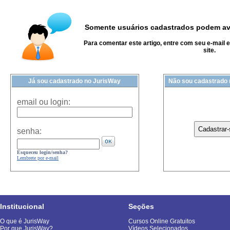
Somente usuários cadastrados podem ava
Para comentar este artigo, entre com seu e-mail 
site.
Já sou cadastrado no JurisWay
Não sou cadastrado
email ou login:
senha:
Esqueceu login/senha?
Lembrete por e-mail
Institucional
Seções
O que é JurisWay
Cursos Online Gratuitos
Por que JurisWay?
Vídeos Selecionados