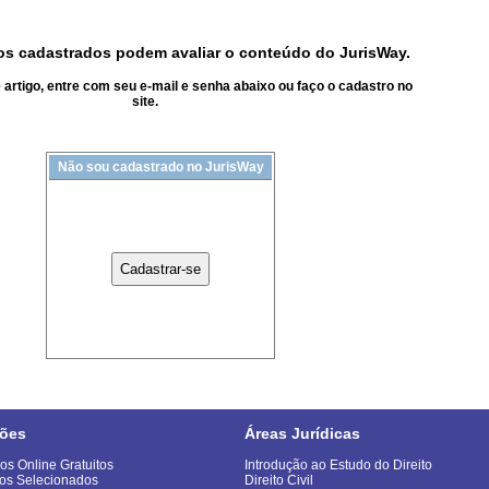
s cadastrados podem avaliar o conteúdo do JurisWay.
artigo, entre com seu e-mail e senha abaixo ou faço o cadastro no
site.
Não sou cadastrado no JurisWay
ões
Áreas Jurídicas
os Online Gratuitos
Introdução ao Estudo do Direito
os Selecionados
Direito Civil