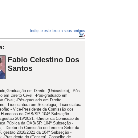
Indique este texto a seus amigos
a:
Fabio Celestino Dos
Santos
do,Graduação em Direito -(Unicastelo); -Pós-
o em Direito Cível; -Pós-graduado em
o Cível; -Pós-graduado em Direito
rio; -Licenciatura em Sociologia; -Licenciatura
sofia; - Vice-Presidente da Comissão dos
os Humanos da OAB/SP, 104ª Subseção -
a;gestão 2019/2021; -Diretor da Comissão de
nça Pública da OAB/SP, 104ª Subseção -
a; - Diretor da Comissão do Terceiro Setor da
, gestão 2018/2021 da 104ª Subseção -
a; -Presidente do (Conseg), Conselho de