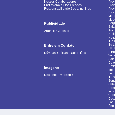
Nossos Colaboradores
Prov
Profissionais Classificados
Prov
Responsabilidade Social no Brasil
Pro
Dica
Mode
Mod
Publicidade
Perg
Sala
Arti
Anuncie Conosco
Notí
Notí
Juri
Eu L
Entre em Contato
Eu J
É B
Dúvidas, Críticas e Sugestões
Voca
Sala
Defe
Refl
Imagens
Trib
Legi
Designed by Freepik
Juri
Sent
Súm
Dire
Indi
Curi
Docu
Fór
Engl