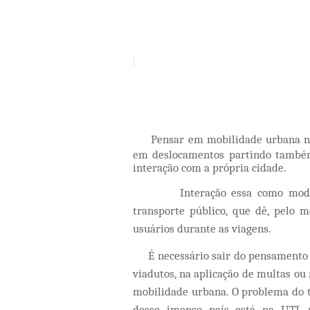
Pensar em mobilidade urbana nã
em deslocamentos partindo também 
interação com a própria cidade.
Interação essa como modo de f
transporte público, que dê, pelo 
usuários durante as viagens.
É necessário sair do pensamento r
viadutos, na aplicação de multas ou
mobilidade urbana. O problema do t
desse imenso país está na UTI,