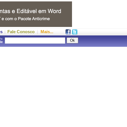
os
Fale Conosco
Mais...
 by
gle