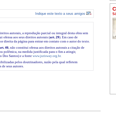
C
Indique este texto a seus amigos
Só
ireitos autorais, a reprodução parcial ou integral desta obra sem
i ofensa aos seus direitos autorais (
art. 29
). Em caso de
ior direita da página para entrar em contato com o autor do texto.
art. 46
, não constitui ofensa aos direitos autorais a citação de
ou polêmica, na medida justificada para o fim a atingir,
o Dos Santos) e a fonte
www.jurisway.org.br
.
ibilizadas pelos doutrinadores, razão pela qual refletem
s de seus autores.