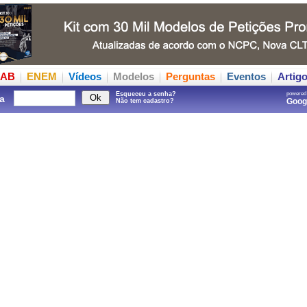
AB
ENEM
Vídeos
Modelos
Perguntas
Eventos
Artig
Esqueceu a senha?
powered
a
Goo
Não tem cadastro?