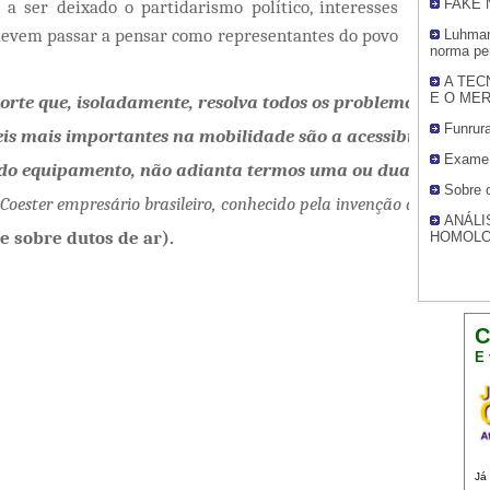
a ser deixado o partidarismo político, interesses
FAKE 
 devem passar a pensar como representantes do povo
Luhman
norma pe
A TEC
E O ME
orte que, isoladamente, resolva todos os problemas. Levan
Funrura
eis mais importantes na mobilidade são a acessibilidade, 
Exame
 do equipamento, não adianta termos uma ou duas delas 
Sobre 
Coester
 empresário brasileiro, conhecido pela invenção do
ANÁLI
e sobre dutos de ar).
HOMOL
C
E 
Já