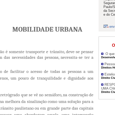
Seguran
Paulo/S
da Secr
e do Ce
env
MOBILIDADE URBANA
O
o é somente transporte e trânsito, deve-se pensar
O que 
das necessidades das pessoas, necessita-se ter a
Desenvolv
Pessoa
Direitos 
acilitar o acesso de todas as pessoas a um
Esteli
menos, um pouco de tranquilidade e dignidade aos
Direito Civ
RESPO
UMA CH
Direito Civ
etrógrado que se vê no semáforo, na construção de
 na melhora da sinalização como uma solução para a
rânsito paulistano ou em grande parte das capitais
 requer uma abordagem ampla, uma intervenção