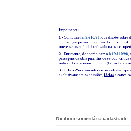
Importante:
1 -
Conforme
lei 9.610/98
, que dispõe sobre d
autorização prévia e expressa do autor constitu
interesse, use o link
localizado na parte super
2 -
Entretanto, de acordo com a
lei 9.610/98
,
passagens da obra para fins de estudo, crítica 
indicando-se o nome do autor (Fabio Celestin
3 -
O
JurisWay
não interfere nas obras dispon
exclusivamente as opiniões,
ideias
e conceito
Nenhum comentário cadastrado.