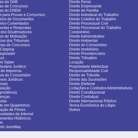
as da OAB
Direito Penal
as de Concursos
Direito Empresarial
vas do ENEM
Direito de Família
s para Provas e Concursos
Direito Individual do Trabalho
los de Documentos
Direito Coletivo do Trabalho
elos Comentados
Direito Processual Civil
untas e Respostas
Direito Processual do Trabalho
 dos Doutrinadores
Condomínio
gos de Motivação
Direito Administrativo
cias dos Tribunais
Direito Ambiental
cias de Concursos
Direito do Consumidor
sClipping
Direito Imobiliário
egislador
Direito Previdenciário
uiz
Direito Tributário
om Saber
Locação
bulário Jurídico
Propriedade Intelectual
 de Imprensa
Responsabilidade Civil
sa do Consumidor
Direito de Trânsito
exos Jurídicos
Direito das Sucessões
unais
Direito Eleitoral
slação
Licitações e Contratos Administrativos
sprudência
Direito Constitucional
enças
Direito Contratual
ulas
Direito Internacional Público
ito em Quadrinhos
Teoria Econômica do Litígio
cação de Filmes
Outros
osidades da Internet
mentos Históricos
um
ish JurisWay