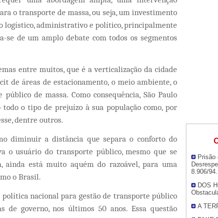
ra o transporte de massa, ou seja, um investimento
logístico, administrativo e político, principalmente
sita-se de um amplo debate com todos os segmentos
 entre muitos, que é a verticalização da cidade
cit de áreas de estacionamento, o meio ambiente, o
e público de massa. Como consequência, São Paulo
todo o tipo de prejuízo à sua população como, por
sse, dentre outros.
minuir a distância que separa o conforto do
O
a o usuário do transporte público, mesmo que se
Prisão
a, ainda está muito aquém do razoável, para uma
Desrespei
8.906/94.
mo o Brasil.
DOS H
Obstacul
lítica nacional para gestão de transporte público
A TER
as de governo, nos últimos 50 anos. Essa questão