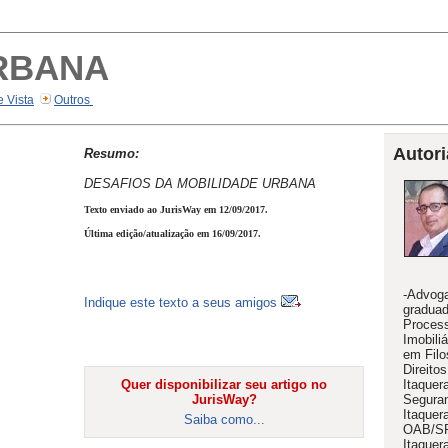
RBANA
e Vista
Outros
Autori
Resumo:
DESAFIOS DA MOBILIDADE URBANA
Texto enviado ao JurisWay em 12/09/2017.
Última edição/atualização em 16/09/2017.
-Advoga
Indique este texto a seus amigos
graduad
Process
Imobiliá
em Filo
Direit
Quer disponibilizar seu artigo no
Itaquer
JurisWay?
Segura
Itaquer
Saiba como...
OAB/SP
Itaquer