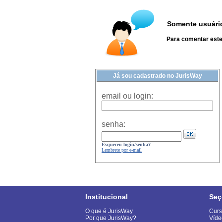
Somente usuário
Para comentar este 
Já sou cadastrado no JurisWay
email ou login:
senha:
Esqueceu login/senha?
Lembrete por e-mail
Institucional
Seç
O que é JurisWay
Curs
Por que JurisWay?
Víde