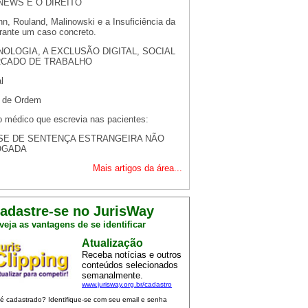
NEWS E O DIREITO
n, Rouland, Malinowski e a Insuficiência da
rante um caso concreto.
NOLOGIA, A EXCLUSÃO DIGITAL, SOCIAL
RCADO DE TRABALHO
l
 de Ordem
o médico que escrevia nas pacientes:
SE DE SENTENÇA ESTRANGEIRA NÃO
OGADA
Mais artigos da área...
adastre-se no JurisWay
veja as vantagens de se identificar
Atualização
Receba notícias e outros
conteúdos selecionados
semanalmente.
www.jurisway.org.br/cadastro
 é cadastrado? Identifique-se com seu email e senha