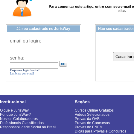
Para comentar este artigo, entre com seu e-mail 
site.
Já sou cadastrado no JurisWay
Não sou cadastrado
email ou login:
senha:
Esqueceu login/senha?
Lembrete por e-mail
Institucional
Seções
O que é JurisWay
Cursos Online Gratuitos
Por que JurisWay?
Vídeos Selecionados
Nossos Colaboradores
Provas da OAB
Profissionais Classificados
Provas de Concursos
Responsabilidade Social no Brasil
Provas do ENEM
Dicas para Provas e Concursos