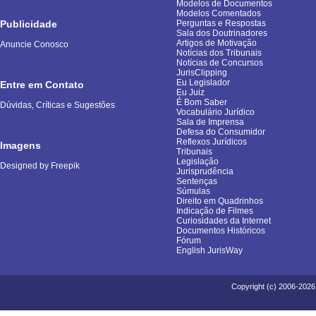
Modelos de Documentos
Modelos Comentados
Publicidade
Perguntas e Respostas
Sala dos Doutrinadores
Artigos de Motivação
Anuncie Conosco
Notícias dos Tribunais
Notícias de Concursos
JurisClipping
Eu Legislador
Entre em Contato
Eu Juiz
É Bom Saber
Dúvidas, Críticas e Sugestões
Vocabulário Jurídico
Sala de Imprensa
Defesa do Consumidor
Reflexos Jurídicos
Imagens
Tribunais
Legislação
Designed by Freepik
Jurisprudência
Sentenças
Súmulas
Direito em Quadrinhos
Indicação de Filmes
Curiosidades da Internet
Documentos Históricos
Fórum
English JurisWay
Copyright (c) 2006-2026