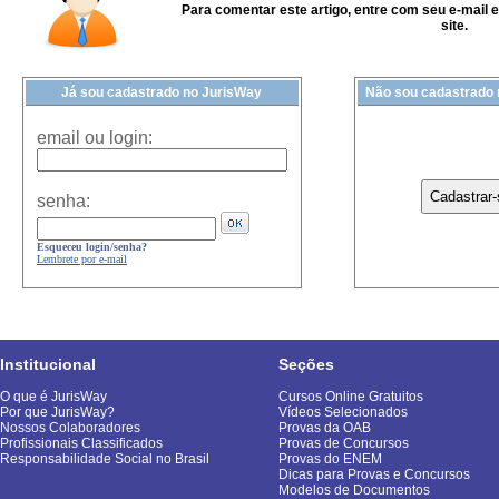
Para comentar este artigo, entre com seu e-mail 
site.
Já sou cadastrado no JurisWay
Não sou cadastrado
email ou login:
senha:
Esqueceu login/senha?
Lembrete por e-mail
Institucional
Seções
O que é JurisWay
Cursos Online Gratuitos
Por que JurisWay?
Vídeos Selecionados
Nossos Colaboradores
Provas da OAB
Profissionais Classificados
Provas de Concursos
Responsabilidade Social no Brasil
Provas do ENEM
Dicas para Provas e Concursos
Modelos de Documentos