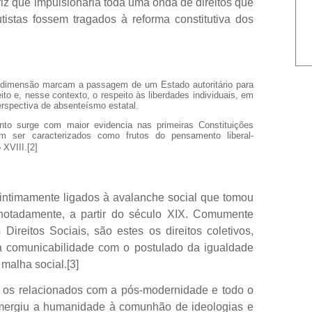
iz que impulsionaria toda uma onda de direitos que
istas fossem tragados à reforma constitutiva dos
º dimensão marcam a passagem de um Estado autoritário para
ito e, nesse contexto, o respeito às liberdades individuais, em
rspectiva de absenteísmo estatal.
to surge com maior evidencia nas primeiras Constituições
em ser caracterizados como frutos do pensamento liberal-
 XVIII.
[2]
o intimamente ligados à avalanche social que tomou
notadamente, a partir do século XIX. Comumente
Direitos Sociais, são estes os direitos coletivos,
a comunicabilidade com o postulado da igualdade
malha social.
[3]
ão os relacionados com a pós-modernidade e todo o
mergiu a humanidade à comunhão de ideologias e