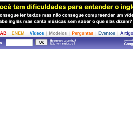
AB
ENEM
Vídeos
Modelos
Perguntas
Eventos
Artig
Esqueceu a senha?
powered
a
Goo
Não tem cadastro?