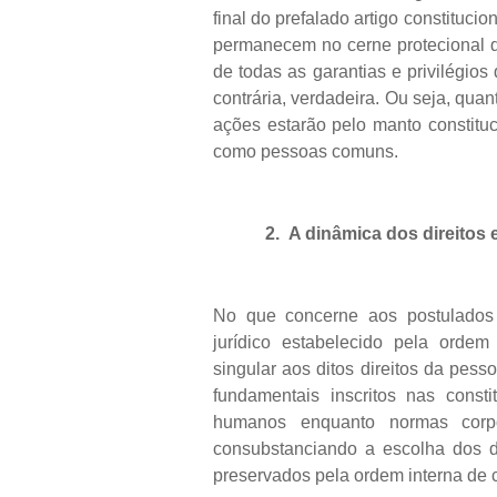
final do prefalado artigo constitucio
permanecem no cerne protecional d
de todas as garantias e privilégios
contrária, verdadeira. Ou seja, qua
ações estarão pelo manto constituci
como pessoas comuns.
2.
A dinâmica dos direitos 
No que concerne aos postulados d
jurídico estabelecido pela ordem 
singular aos ditos direitos da pes
fundamentais inscritos nas consti
humanos enquanto normas corpo
consubstanciando a escolha dos dir
preservados pela ordem interna de