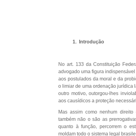
1.
Introdução
No art. 133 da Constituição Federa
advogado uma figura indispensável à
aos postulados da moral e da prob
o limiar de uma ordenação jurídica
outro motivo, outorgou-lhes inviol
aos causídicos a proteção necessári
Mas assim como nenhum direito é
também não o são as prerrogativas
quanto à função, percorrem o estr
moldam todo o sistema legal brasilei