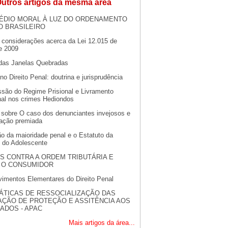
utros artigos da mesma área
ÉDIO MORAL À LUZ DO ORDENAMENTO
O BRASILEIRO
 considerações acerca da Lei 12.015 de
e 2009
 das Janelas Quebradas
no Direito Penal: doutrina e jurisprudência
ssão do Regime Prisional e Livramento
nal nos crimes Hediondos
 sobre O caso dos denunciantes invejosos e
ração premiada
o da maioridade penal e o Estatuto da
e do Adolescente
S CONTRA A ORDEM TRIBUTÁRIA E
 O CONSUMIDOR
imentos Elementares do Direito Penal
ÁTICAS DE RESSOCIALIZAÇÃO DAS
AÇÃO DE PROTEÇÃO E ASSITÊNCIA AOS
ADOS - APAC
Mais artigos da área...