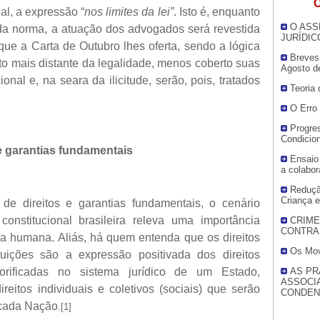
O
nal, a expressão “
nos limites da lei”
. Isto é, enquanto
O ASS
a norma, a atuação dos advogados será revestida
JURÍDIC
 que a Carta de Outubro lhes oferta, sendo a lógica
Breves
nto mais distante da legalidade, menos coberto suas
Agosto d
onal e, na seara da ilicitude, serão, pois, tratados
Teoria
O Erro 
Progre
Condicio
e garantias fundamentais
Ensaio
a colabo
Reduçã
Criança 
e direitos e garantias fundamentais, o cenário
constitucional brasileira releva uma importância
CRIME
CONTRA
soa humana. Aliás, há quem entenda que os direitos
Os Mov
tuições são a expressão positivada dos direitos
rificadas no sistema jurídico de um Estado,
AS PR
ASSOCI
eitos individuais e coletivos (sociais) que serão
CONDEN
 cada Nação
.
[1]