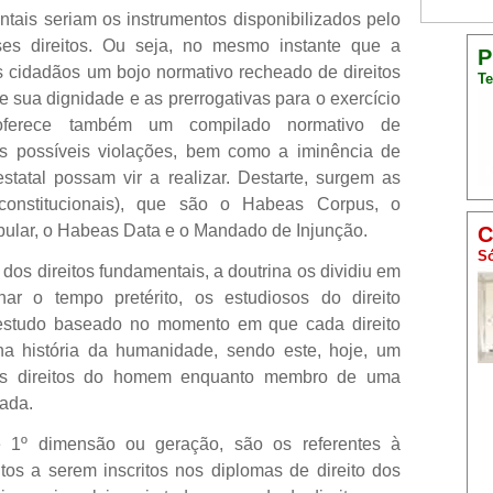
tais seriam os instrumentos disponibilizados pelo
sses direitos. Ou seja, no mesmo instante que a
P
 cidadãos um bojo normativo recheado de direitos
Te
de sua dignidade e as prerrogativas para o exercício
oferece também um compilado normativo de
as possíveis violações, bem como a iminência de
atal possam vir a realizar. Destarte, surgem as
 constitucionais), que são o Habeas Corpus, o
ular, o Habeas Data e o Mandado de Injunção.
C
Só
 dos direitos fundamentais, a doutrina os dividiu em
ar o tempo pretérito, os estudiosos do direito
estudo baseado no momento em que cada direito
na história da humanidade, sendo este, hoje, um
os direitos do homem enquanto membro de uma
zada.
e 1º dimensão ou geração, são os referentes à
itos a serem inscritos nos diplomas de direito dos