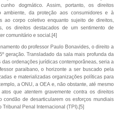
 cunho dogmático. Assim, portanto, os direitos
o ambiente, da proteção aos consumidores e à
s ao corpo coletivo enquanto sujeito de direitos,
s, os direitos destacados de um sentimento de
er comunitário e social.
[4]
sinamento do professor Paulo Bonavides, o direito a
 5º geração. Transladado da sala mais profunda da
s das ordenações jurídicas contemporâneas, seria a
ofessor paraibano, o horizonte a ser buscado pela
zadas e materializadas organizações políticas para
xemplo, a ONU, a OEA e, não obstante, até mesmo
 atos que atentem gravemente contra os direitos
o condão de desarticularem os esforços mundiais
o Tribunal Penal Internacional (TPI).
[5]