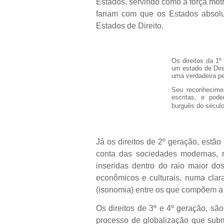
Estados, servindo como a força motr
fariam com que os Estados absolut
Estados de Direito.
Os direitos da 1
um estado de Dire
uma verdadeira pe
Seu reconhecimen
escritas, e pod
burguês do século
Já os direitos de 2º geração, estã
conta das sociedades modernas, 
inseridas dentro do raio maior dos 
econômicos e culturais, numa clar
(isonomia) entre os que compõem a 
Os direitos de 3º e 4º geração, s
processo de globalização que sub