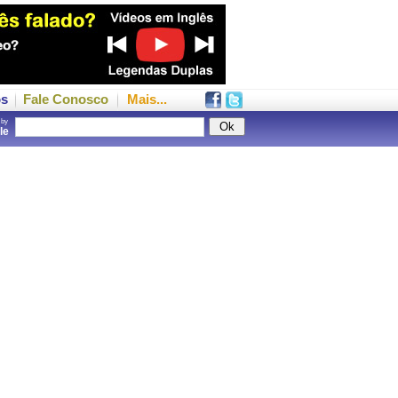
os
Fale Conosco
Mais...
 by
gle