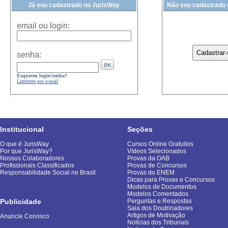
Já sou cadastrado no JurisWay
Não sou cadastrado
email ou login:
senha:
Esqueceu login/senha?
Lembrete por e-mail
Institucional
Seções
O que é JurisWay
Cursos Online Gratuitos
Por que JurisWay?
Vídeos Selecionados
Nossos Colaboradores
Provas da OAB
Profissionais Classificados
Provas de Concursos
Responsabilidade Social no Brasil
Provas do ENEM
Dicas para Provas e Concursos
Modelos de Documentos
Modelos Comentados
Publicidade
Perguntas e Respostas
Sala dos Doutrinadores
Artigos de Motivação
Anuncie Conosco
Notícias dos Tribunais