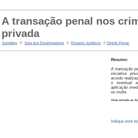
A transação penal nos crim
privada
JurisWay
Sala dos Doutrinadores
Ensaios Jurídicos
Direito Penal
Resumo:
A transação p
iniciativa p
acordo realizad
o eventual a
aplicação imedi
ou multa.
Texto enviado ao Ju
Indique este t