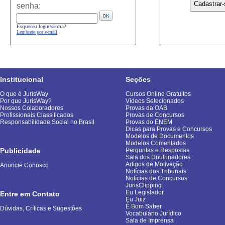
senha:
Esqueceu login/senha?
Lembrete por e-mail
Institucional
Seções
O que é JurisWay
Cursos Online Gratuitos
Por que JurisWay?
Vídeos Selecionados
Nossos Colaboradores
Provas da OAB
Profissionais Classificados
Provas de Concursos
Responsabilidade Social no Brasil
Provas do ENEM
Dicas para Provas e Concursos
Modelos de Documentos
Modelos Comentados
Publicidade
Perguntas e Respostas
Sala dos Doutrinadores
Artigos de Motivação
Anuncie Conosco
Notícias dos Tribunais
Notícias de Concursos
JurisClipping
Eu Legislador
Entre em Contato
Eu Juiz
É Bom Saber
Dúvidas, Críticas e Sugestões
Vocabulário Jurídico
Sala de Imprensa