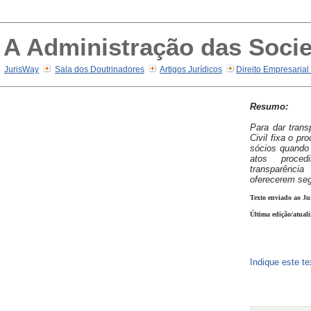
A Administração das Soci
JurisWay
Sala dos Doutrinadores
Artigos Jurídicos
Direito Empresarial
Resumo:
Para dar trans
Civil fixa o p
sócios quando
atos proced
transparênc
oferecerem seg
Texto enviado ao Ju
Última edição/atuali
Indique este t