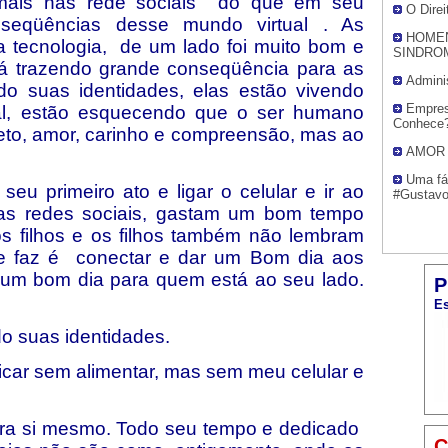
 mais nas rede sociais do que em seu
O Dire
nseqüências desse mundo virtual . As
HOMEN
a tecnologia, de um lado foi muito bom e
SINDRO
tá trazendo grande conseqüência para as
Admini
do suas identidades, elas estão vivendo
Empres
al, estão esquecendo que o ser humano
Conhece
feto, amor, carinho e compreensão, mas ao
AMOR
Uma fá
seu primeiro ato e ligar o celular e ir ao
#Gustav
as redes sociais, gastam um bom tempo
s filhos e os filhos também não lembram
ue faz é conectar e dar um Bom dia aos
r um bom dia para quem está ao seu lado.
P
Es
o suas identidades.
ficar sem alimentar, mas sem meu celular e
ra si mesmo. Todo seu tempo e dedicado
C