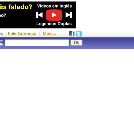
os
Fale Conosco
Mais...
 by
gle