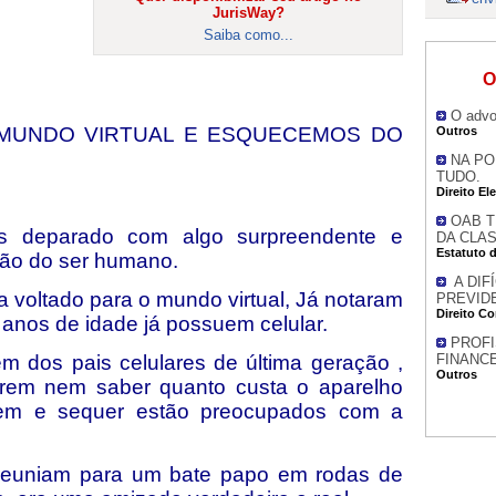
JurisWay?
Saiba como...
O
O advo
MUNDO VIRTUAL E ESQUECEMOS DO
Outros
NA PO
TUDO.
Direito Ele
OAB T
os deparado com algo surpreendente e
DA CLA
Estatuto 
ação do ser humano.
A DIF
 voltado para o mundo virtual, Já notaram
PREVID
Direito Co
anos de idade já possuem celular.
PROFI
m dos pais celulares de última geração ,
FINANCE
Outros
rem nem saber quanto custa o aparelho
em e sequer estão preocupados com a
reuniam para um bate papo em rodas de