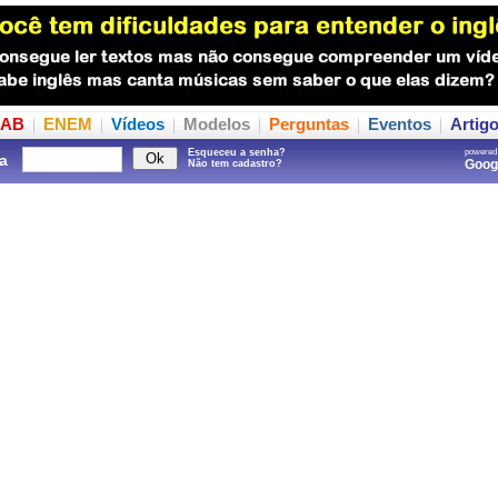
AB
ENEM
Vídeos
Modelos
Perguntas
Eventos
Artig
Esqueceu a senha?
powered
a
Goo
Não tem cadastro?