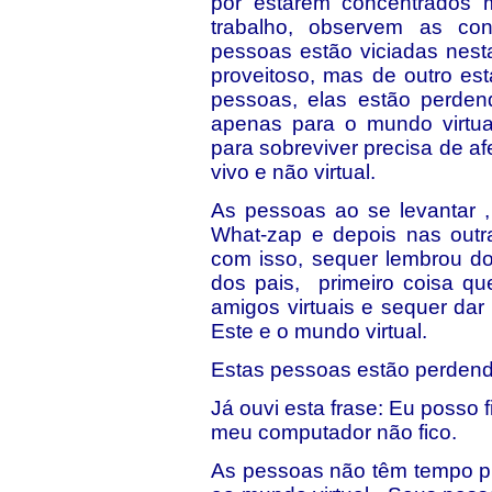
por estarem concentrados
trabalho, observem as co
pessoas estão viciadas nest
proveitoso, mas de outro es
pessoas, elas estão perden
apenas para o mundo virtu
para sobreviver precisa de a
vivo e não virtual.
As pessoas ao se levantar , 
What-zap e depois nas outr
com isso, sequer lembrou do
dos pais, primeiro coisa q
amigos virtuais e sequer da
Este e o mundo virtual.
Estas pessoas estão perdend
Já ouvi esta frase: Eu posso 
meu computador não fico.
As pessoas não têm tempo p