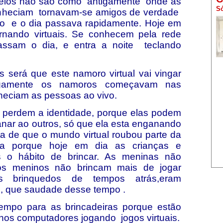
sseios não são como antigamente onde as
Só
conheciam tornavam-se amigos de verdade
ro e o dia passava rapidamente. Hoje em
rnando virtuais. Se conhecem pela rede
passam o dia, e entra a noite teclando
 será que este namoro virtual vai vingar
igamente os namoros começavam nas
heciam as pessoas ao vivo.
 perdem a identidade, porque elas podem
nar ao outros, só que ela esta enganando
ta de que o mundo virtual roubou parte da
cia porque hoje em dia as crianças e
 o hábito de brincar. As meninas não
os meninos não brincam mais de jogar
s brinquedos de tempos atrás,eram
s, que saudade desse tempo .
empo para as brincadeiras porque estão
nos computadores jogando jogos virtuais.