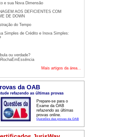
ito e sua Nova Dimensão
AGEM AOS DEFICIENTES COM
ME DE DOWN
stração do Tempo
a Simples de Crédito e Inova Simples:
?
bula ou verdade?
oRochaEmEssência
Mais artigos da área...
rovas da OAB
tude refazendo as últimas provas
Prepare-se para o
Exame da OAB
refazendo as últimas
provas online.
Questões das provas da OAB
ertificados JurisWay