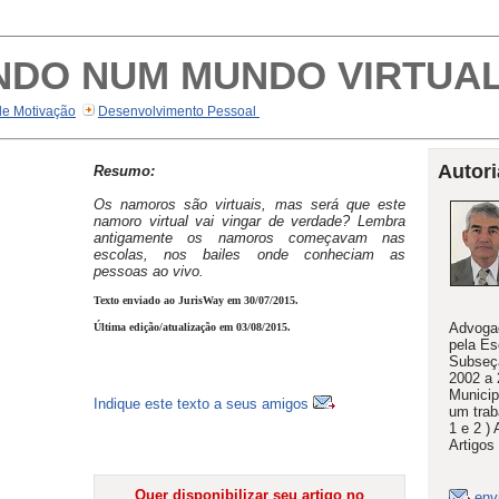
NDO NUM MUNDO VIRTUA
de Motivação
Desenvolvimento Pessoal
Autori
Resumo:
Os namoros são virtuais, mas será que este
namoro virtual vai vingar de verdade? Lembra
antigamente os namoros começavam nas
escolas, nos bailes onde conheciam as
pessoas ao vivo.
Texto enviado ao JurisWay em 30/07/2015.
Advogad
Última edição/atualização em 03/08/2015.
pela Es
Subseç
2002 a
Municip
Indique este texto a seus amigos
um tra
1 e 2 )
Artigos
Quer disponibilizar seu artigo no
env