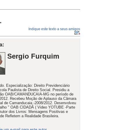
L
Indique este texto a seus amigos
a:
Sergio Furquim
o. Especialização: Direito Previdenciário
cola Paulista de Direito Social. Presidiu a
ão OAB/CAMANDUCAIA-MG no período de
 2012. Recebeu Moção de Aplauso da Câmara
al de Camanducaia -2008/2012. Desenvolveu
balho " OAB CIDADÃ ( Video YOTUBE -Parte
 Autor dos Livros: Mensagens Positivas e
 de Refletem a Realidade Brasileira.
ie um e-mail para este autor