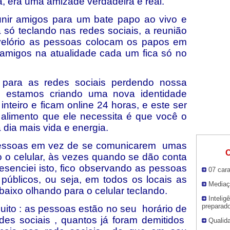
, era uma amizade verdadeira e real.
unir amigos para um bate papo ao vivo e
só teclando nas redes sociais, a reunião
 velório as pessoas colocam os papos em
 amigos na atualidade cada um fica só no
 para as redes sociais perdendo nossa
or, estamos criando uma nova identidade
inteiro e ficam online 24 horas, e este ser
alimento que ele necessita é que você o
dia mais vida e energia.
pessoas em vez de se comunicarem umas
O
o o celular, às vezes quando se dão conta
esenciei isto, fico observando as pessoas
07 cara
 públicos, ou seja, em todos os locais as
Mediaç
aixo olhando para o celular teclando.
Intelig
preparad
to : as pessoas estão no seu horário de
des sociais , quantos já foram demitidos
Qualida