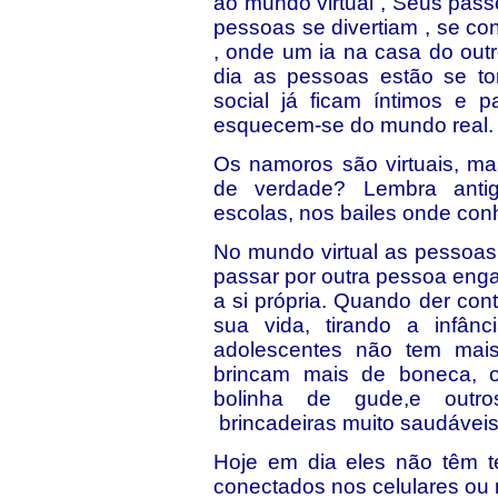
ao mundo virtual , Seus pa
pessoas se divertiam , se 
, onde um ia na casa do out
dia as pessoas estão se to
social já ficam íntimos e 
esquecem-se do mundo real.
Os namoros são virtuais, mas
de verdade? Lembra ant
escolas, nos bailes onde con
No mundo virtual as pessoas
passar por outra pessoa enga
a si própria. Quando der con
sua vida, tirando a infân
adolescentes não tem mais
brincam mais de boneca, 
bolinha de gude,e outro
brincadeiras muito saudávei
Hoje em dia eles não têm t
conectados nos celulares ou 