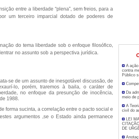
tre a liberdade “plena”, sem freios, para a
 por um terceiro imparcial dotado de poderes de
ma liberdade sob o enfoque filosófico,
trar no assunto sob a perspectiva jurídica.
O
A ação 
contra me
Público 
e um assunto de inesgotável discussão, de
Compet
aurí-lo, porém, traremos à baila, o caráter de
iberdade, no enfoque da presunção de inocência,
Da adm
meio de 
 de 1988.
A Teor
sucinta, a correlação entre o pacto social e
civil do 
 nestes argumentos ,se o Estado ainda permanece
LEI M
CITAÇÃO
DE URG
Anotaç