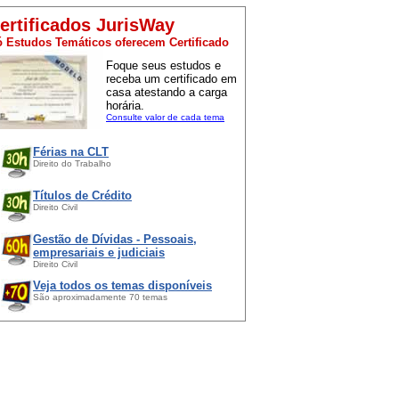
ertificados JurisWay
 Estudos Temáticos oferecem Certificado
Foque seus estudos e
receba um certificado em
casa atestando a carga
horária.
Consulte valor de cada tema
Férias na CLT
Direito do Trabalho
Títulos de Crédito
Direito Civil
Gestão de Dívidas - Pessoais,
empresariais e judiciais
Direito Civil
Veja todos os temas disponíveis
São aproximadamente 70 temas