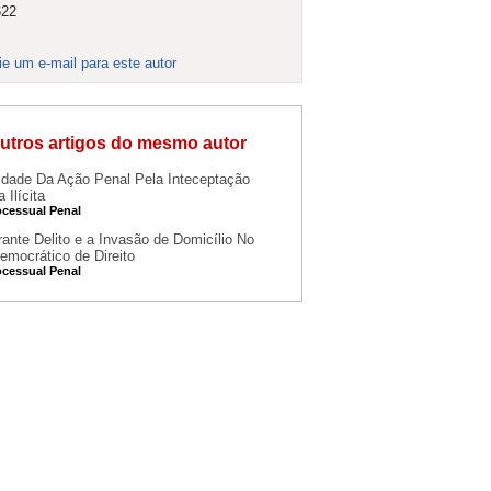
622
ie um e-mail para este autor
utros artigos do mesmo autor
idade Da Ação Penal Pela Inteceptação
 Ilícita
ocessual Penal
rante Delito e a Invasão de Domicílio No
emocrático de Direito
ocessual Penal