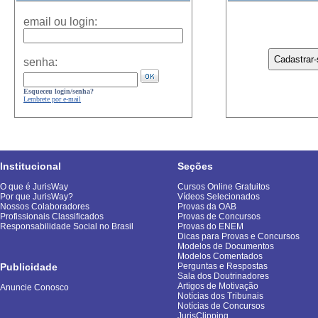
email ou login:
senha:
Esqueceu login/senha?
Lembrete por e-mail
Institucional
Seções
O que é JurisWay
Cursos Online Gratuitos
Por que JurisWay?
Vídeos Selecionados
Nossos Colaboradores
Provas da OAB
Profissionais Classificados
Provas de Concursos
Responsabilidade Social no Brasil
Provas do ENEM
Dicas para Provas e Concursos
Modelos de Documentos
Modelos Comentados
Publicidade
Perguntas e Respostas
Sala dos Doutrinadores
Artigos de Motivação
Anuncie Conosco
Notícias dos Tribunais
Notícias de Concursos
JurisClipping