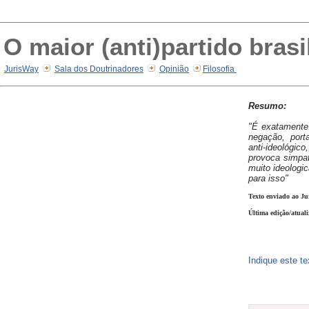
O maior (anti)partido brasi
JurisWay
Sala dos Doutrinadores
Opinião
Filosofia
Resumo:
"É exatamente 
negação, portan
anti-ideológic
provoca simpa
muito ideologi
para isso"
Texto enviado ao Ju
Última edição/atual
Indique este t