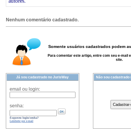
autores.
Nenhum comentário cadastrado.
Somente usuários cadastrados podem ava
Para comentar este artigo, entre com seu e-mail 
site.
Já sou cadastrado no JurisWay
Não sou cadastrado
email ou login:
senha:
Esqueceu login/senha?
Lembrete por e-mail