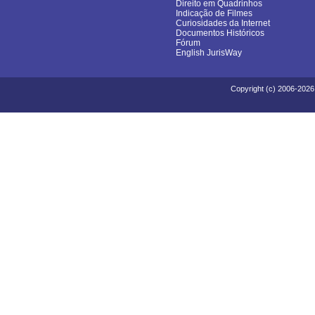
Direito em Quadrinhos
Indicação de Filmes
Curiosidades da Internet
Documentos Históricos
Fórum
English JurisWay
Copyright (c) 2006-2026