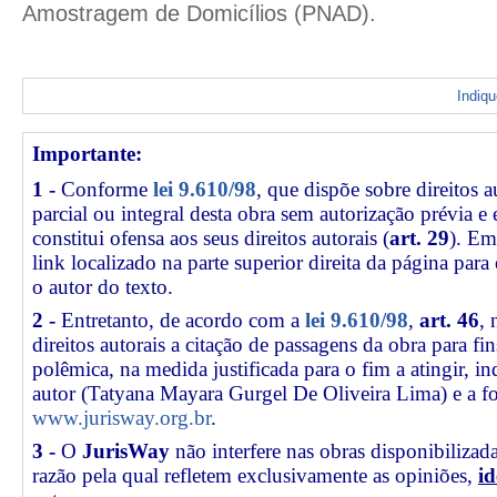
Amostragem de Domicílios (PNAD).
Indiq
Importante:
1 -
Conforme
lei 9.610/98
, que dispõe sobre direitos a
parcial ou integral desta obra sem autorização prévia e
constitui ofensa aos seus direitos autorais (
art. 29
). Em
link
localizado na parte superior direita da página par
o autor do texto.
2 -
Entretanto, de acordo com a
lei 9.610/98
,
art. 46
, 
direitos autorais a citação de passagens da obra para fin
polêmica, na medida justificada para o fim a atingir, 
autor (Tatyana Mayara Gurgel De Oliveira Lima) e a f
www.jurisway.org.br
.
3 -
O
JurisWay
não interfere nas obras disponibilizad
razão pela qual refletem exclusivamente as opiniões,
id