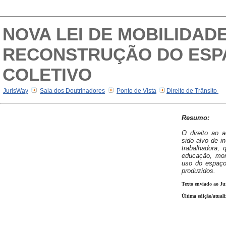
NOVA LEI DE MOBILIDAD
RECONSTRUÇÃO DO ESP
COLETIVO
JurisWay
Sala dos Doutrinadores
Ponto de Vista
Direito de Trânsito
Resumo:
O direito ao 
sido alvo de i
trabalhadora,
educação, mora
uso do espaço
produzidos.
Texto enviado ao Ju
Última edição/atual