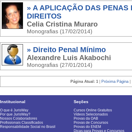
» A APLICAÇÃO DAS PENAS 
DIREITOS
Celia Cristina Muraro
Monografias (17/02/2014)
» Direito Penal Mínimo
Alexandre Luis Akabochi
Monografias (27/01/2014)
Página Atual: 1
|
Próxima Página
|
Institucional
Seções
O que é JurisWay
Cursos Online Gratuitos
Por que JurisWay?
Vídeos Selecionados
Nossos Colaboradores
Provas da OAB
Profissionais Classificados
Provas de Concursos
Responsabilidade Social no Brasil
Provas do ENEM
Dicas para Provas e Concursos