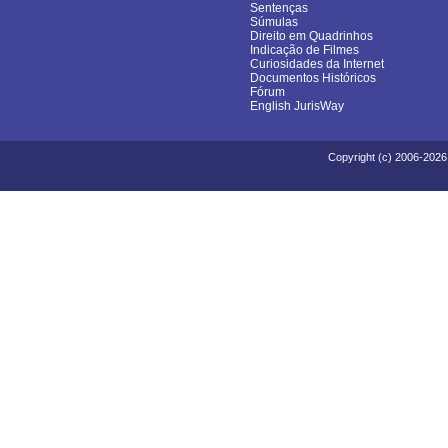
Sentenças
Súmulas
Direito em Quadrinhos
Indicação de Filmes
Curiosidades da Internet
Documentos Históricos
Fórum
English JurisWay
Copyright (c) 2006-2026