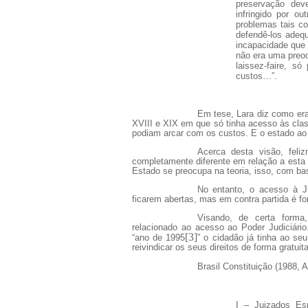
preservação dev
infringido por o
problemas tais c
defendê-los adequ
incapacidade que 
não era uma preo
laissez-faire, s
custos…”.
Em tese, Lara diz como er
XVIII e XIX em que só tinha acesso às clas
podiam arcar com os custos. E o estado ao
Acerca desta visão, fel
completamente diferente em relação a esta 
Estado se preocupa na teoria, isso, com bas
No entanto, o acesso à Ju
ficarem abertas, mas em contra partida é fo
Visando, de certa forma, 
relacionado ao acesso ao Poder Judiciário.
[3]
“ano de 1995
” o cidadão já tinha ao se
reivindicar os seus direitos de forma gratu
Brasil Constituição (1988, Ar
I – Juizados Esp