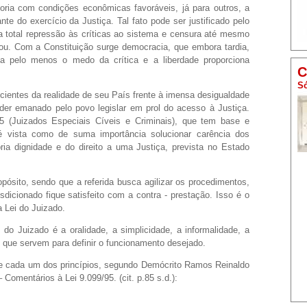
oria com condições econômicas favoráveis, já para outros, a
nte do exercício da Justiça. Tal fato pode ser justificado pelo
ia total repressão às críticas ao sistema e censura até mesmo
ou. Com a Constituição surge democracia, que embora tardia,
a pelo menos o medo da crítica e a liberdade proporciona
C
Só
, cientes da realidade de seu País frente à imensa desigualdade
oder emanado pelo povo legislar em prol do acesso à Justiça.
 (Juizados Especiais Cíveis e Criminais), que tem base e
 é vista como de suma importância solucionar carência dos
ria dignidade e do direito a uma Justiça, prevista no Estado
ósito, sendo que a referida busca agilizar os procedimentos,
sdicionado fique satisfeito com a contra - prestação. Isso é o
a Lei do Juizado.
 do Juizado é a oralidade, a simplicidade, a informalidade, a
, que servem para definir o funcionamento desejado.
 de cada um dos princípios, segundo Demócrito Ramos Reinaldo
Comentários à Lei 9.099/95. (cit. p.85 s.d.):