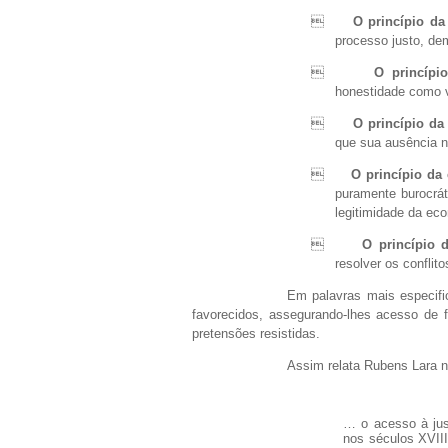

O princípio da
processo justo, demo

O princípi
honestidade como v

O princípio da
que sua ausência n

O princípio da
puramente burocrá
legitimidade da ec

O princípio d
resolver os conflito
Em palavras mais especific
favorecidos, assegurando-lhes acesso de f
pretensões resistidas.
Assim relata Rubens Lara na
… o acesso à jus
nos séculos XVIII