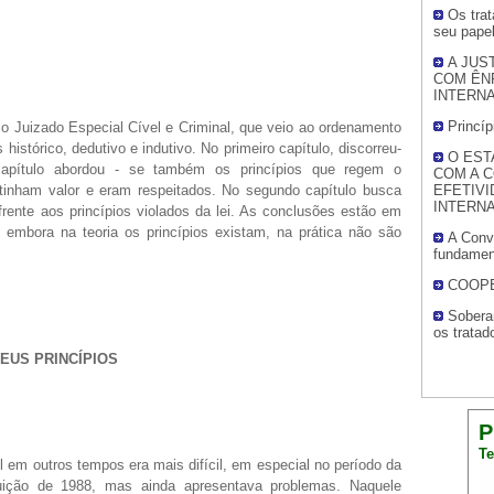
Os trat
seu papel
A JUS
COM ÊN
INTERN
Princíp
e o Juizado Especial Cível e Criminal, que veio ao ordenamento
istórico, dedutivo e indutivo. No primeiro capítulo, discorreu-
O EST
apítulo abordou - se também os princípios que regem o
COM A 
 tinham valor e eram respeitados. No segundo capítulo busca
EFETIVI
INTERN
rente aos princípios violados da lei. As conclusões estão em
e embora na teoria os princípios existam, na prática não são
A Conv
fundamen
COOPE
Soberan
os tratad
SEUS PRINCÍPIOS
P
Te
l em outros tempos era mais difícil, em especial no período da
tuição de 1988, mas ainda apresentava problemas. Naquele