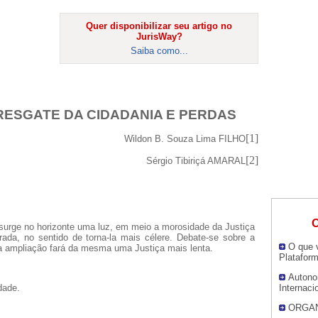
Quer disponibilizar seu artigo no
JurisWay?
Saiba como...
 RESGATE DA CIDADANIA E PERDAS
[1]
Wildon B. Souza Lima FILHO
[2]
Sérgio Tibiriçá AMARAL
O
surge no horizonte uma luz, em meio a morosidade da Justiça
a, no sentido de torna-la mais célere. Debate-se sobre a
O que v
 ampliação fará da mesma uma Justiça mais lenta.
Platafor
Autono
dade.
Internaci
ORGAN