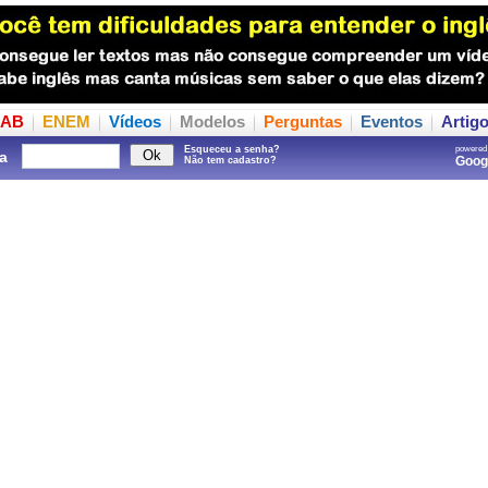
AB
ENEM
Vídeos
Modelos
Perguntas
Eventos
Artig
Esqueceu a senha?
powered
a
Goo
Não tem cadastro?