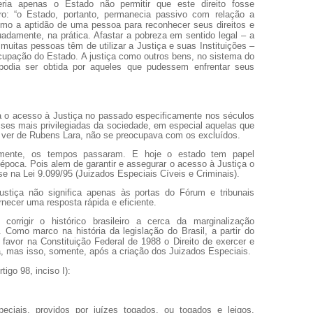
eria apenas o Estado não permitir que este direito fosse
utro: “o Estado, portanto, permanecia passivo com relação a
omo a aptidão de uma pessoa para reconhecer seus direitos e
adamente, na prática. Afastar a pobreza em sentido legal – a
muitas pessoas têm de utilizar a Justiça e suas Instituições –
cupação do Estado. A justiça como outros bens, no sistema do
ó podia ser obtida por aqueles que pudessem enfrentar seus
a o acesso à Justiça no passado especificamente nos séculos
ses mais privilegiadas da sociedade, em especial aquelas que
 ver de Rubens Lara, não se preocupava com os excluídos.
izmente, os tempos passaram. E hoje o estado tem papel
época. Pois alem de garantir e assegurar o acesso à Justiça o
e na Lei 9.099/95 (Juizados Especiais Cíveis e Criminais).
stiça não significa apenas às portas do Fórum e tribunais
rnecer uma resposta rápida e eficiente.
corrigir o histórico brasileiro a cerca da marginalização
 Como marco na história da legislação do Brasil, a partir do
u favor na Constituição Federal de 1988 o Direito de exercer e
ita, mas isso, somente, após a criação dos Juizados Especiais.
tigo 98, inciso I):
eciais, providos por juízes togados, ou togados e leigos,