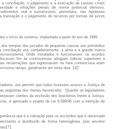
 a conciliação, o julgamento e a execução de causas cíveis
xidade e infrações penais de menor potencial ofensivo,
cedimentos oral e sumaríssimo, permitidos, nas hipóteses
 a transação e o julgamento de recursos por turmas de juízes
elata o início do sistema, implantado a partir do ano de 1995:
 dos tempos dos juizados de pequenas causas aos primórdios
 a conciliação era, verdadeiramente, a alma e a grande marca
icrossistema. Onde instalados e funcionavam, os acordos
locavam fim às controvérsias atingiam índices superiores a
as reclamações que ingressavam na fase contenciosa eram
[4]
evíssimo tempo, geralmente em trinta dias.
“.
isladores, era permitir que todos tivessem acesso a Justiça de
 as angústias dos menos favorecidos. Quando os legisladores
 estavam cientes da exclusão dos brasileiros frente à Justiça.
vras, é aprovado o projeto de Lei 9.099/95 com a intenção de
ortância que é a salvação para os excluídos que é observada
cimento é distribuído de forma heterogênea, pois envolve
[7]
rais
.