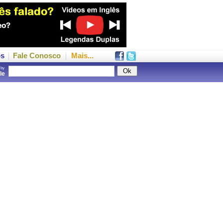
os
Fale Conosco
Mais...
 by
gle