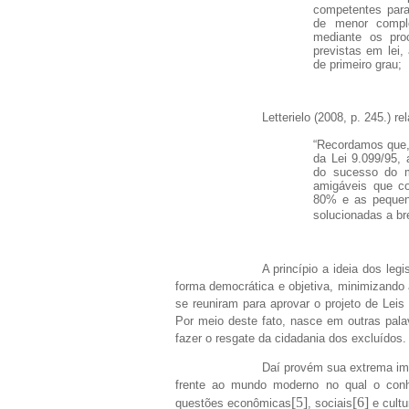
competentes para
de menor comple
mediante os pro
previstas em lei,
de primeiro grau;
Letterielo (2008, p. 245.) r
“Recordamos que,
da Lei 9.099/95,
do sucesso do m
amigáveis que co
80% e as pequen
solucionadas a br
A princípio a ideia dos leg
forma democrática e objetiva, minimizando
se reuniram para aprovar o projeto de Leis
Por meio deste fato, nasce em outras pala
fazer o resgate da cidadania dos excluídos.
Daí provém sua extrema imp
frente ao mundo moderno no qual o conhe
[5]
[6]
questões econômicas
, sociais
e cultu