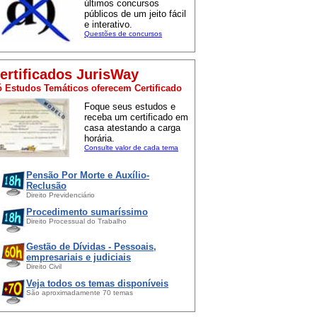
últimos concursos
públicos de um jeito fácil
e interativo.
Questões de concursos
ertificados JurisWay
 Estudos Temáticos oferecem Certificado
Foque seus estudos e
receba um certificado em
casa atestando a carga
horária.
Consulte valor de cada tema
Pensão Por Morte e Auxílio-
Reclusão
Direito Previdenciário
Procedimento sumaríssimo
Direito Processual do Trabalho
Gestão de Dívidas - Pessoais,
empresariais e judiciais
Direito Civil
Veja todos os temas disponíveis
São aproximadamente 70 temas