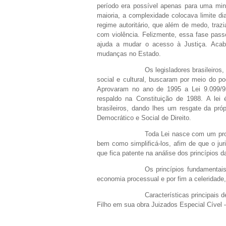
período era possível apenas para uma min
maioria, a complexidade colocava limite dia
regime autoritário, que além de medo, traz
com violência. Felizmente, essa fase pass
ajuda a mudar o acesso à Justiça. Acab
mudanças no Estado.
Os legisladores brasileiros
social e cultural, buscaram por meio do p
Aprovaram no ano de 1995 a Lei 9.099/95
respaldo na Constituição de 1988. A lei
brasileiros, dando lhes um resgate da próp
Democrático e Social de Direito.
Toda Lei nasce com um prop
bem como simplificá-los, afim de que o juri
que fica patente na análise dos princípios d
Os princípios fundamentais
economia processual e por fim a celeridade
Características principais
Filho em sua obra Juizados Especial Cível – 