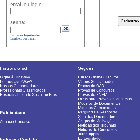
email ou login:
senha:
Esqueceu login/senha?
Lembrete por e-mail
Institucional
Seções
O que é JurisWay
Cursos Online Gratuitos
Por que JurisWay?
Vídeos Selecionados
Nossos Colaboradores
Provas da OAB
Profissionais Classificados
Provas de Concursos
Responsabilidade Social no Brasil
Provas do ENEM
Dicas para Provas e Concursos
Modelos de Documentos
Modelos Comentados
Publicidade
Perguntas e Respostas
Sala dos Doutrinadores
Artigos de Motivação
Anuncie Conosco
Notícias dos Tribunais
Notícias de Concursos
JurisClipping
Eu Legislador
Entre em Contato