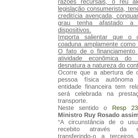
razões recursais, o réu a
legislação consumerista, ten
creditícia avençada, conquan
grau tenha afastado a a
dispositivos.
Importa salientar que o 
coaduna amplamente como 
O fato de o financiamento
atividade econômica do
desnatura a natureza do cont
Ocorre que a abertura de cr
pessoa física autônoma
entidade financeira tem re
será celebrada na presta
transporte.
Neste sentido o
Resp 23
Ministro Ruy Rosado assim
“A circunstância de o us
recebito através da o
transferindo-o a terceir