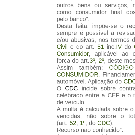
outros bens ou serviços, 
como consumidor final dos
pelo banco”.
Desta feita, impõe-se o r
sempre é possível a revisão
e/ou abusivas, nos termos d
Civil
e do art.
51
inc.
IV
do
Consumidor
, aplicável ao 
força do art.
3º
,
2º
, deste mes
Assim também:
CÓDIG
CONSUMIDOR
. Financiame
automóvel. Aplicação do
CD
O
CDC
incide sobre contr
celebrado entre a CEF e o t
de veículo.
A multa é calculada sobre o
vencidas, não sobre o tot
(art.
52
,
1º
, do
CDC
).
Recurso não conhecido”.