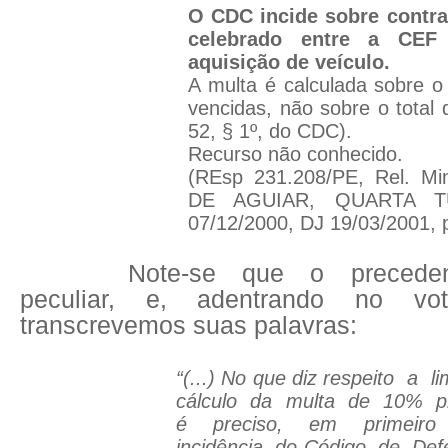
O CDC incide sobre contra
celebrado entre a CEF
aquisição de veículo.
A multa é calculada sobre o
vencidas, não sobre o total 
52, § 1º, do CDC).
Recurso não conhecido.
(REsp 231.208/PE, Rel. M
DE AGUIAR, QUARTA TU
07/12/2000, DJ 19/03/2001, 
Note-se que o precede
peculiar, e, adentrando no vo
transcrevemos suas palavras:
“(...) No que diz respeito
a
l
cálculo
da
multa
de
10%
p
é
preciso,
em
primeiro
incidência
do Código
de
Def