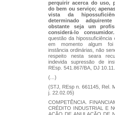
perquirir acerca do uso, 
do bem ou serviço; apena
vista da hipossuficiê
determinado adquirent
obstante seja um profis
considerá-lo consumidor.
questão da hipossuficiência
em momento algum foi 
instância ordinárias, não sen
respeito nesta seara rec
indevida supressão de ins
REsp. 541.867/BA, DJ 10.11
(...)
(STJ, REsp n. 661145, Rel. M
j. 22.02.05)
COMPETÊNCIA. FINANCIA
CRÉDITO INDUSTRIAL E 
AÇÃO DE ANULAÇÃO DE N