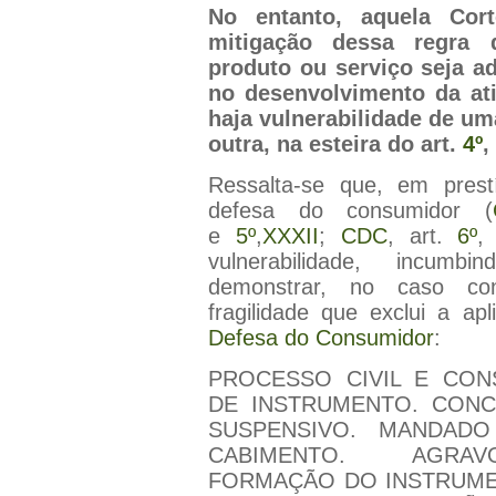
No entanto, aquela Cor
mitigação dessa regra
produto ou serviço seja ad
no desenvolvimento da ati
haja vulnerabilidade de um
outra, na esteira do art.
4º
,
Ressalta-se que, em prestí
defesa do consumidor (
e
5º
,
XXXII
;
CDC
, art.
6º
,
vulnerabilidade, incumb
demonstrar, no caso con
fragilidade que exclui a ap
Defesa do Consumidor
:
PROCESSO CIVIL E CON
DE INSTRUMENTO. CONC
SUSPENSIVO. MANDAD
CABIMENTO. AGRAV
FORMAÇÃO DO INSTRUME