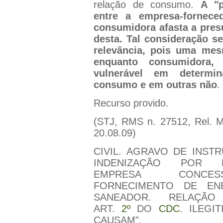
relação de consumo.
A "
entre a empresa-fornece
consumidora afasta a pres
desta. Tal consideração s
relevância, pois uma mes
enquanto consumidora,
vulnerável em determi
consumo e em outras não
.
Recurso provido.
(STJ, RMS n. 27512, Rel. Mi
20.08.09)
CIVIL. AGRAVO DE INST
INDENIZAÇÃO POR 
EMPRESA CONCES
FORNECIMENTO DE EN
SANEADOR. RELAÇÃ
ART.
2º
DO
CDC
. ILEGI
CAUSAM".