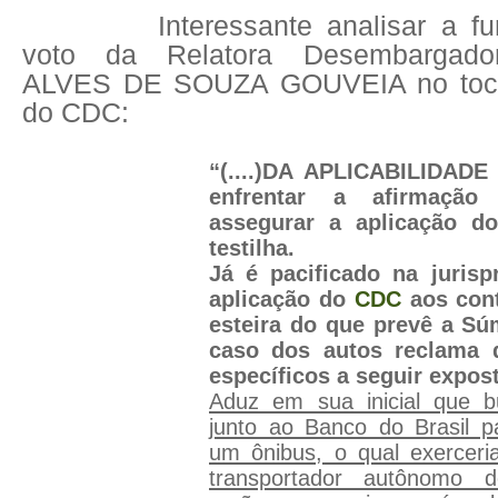
Interessante analisar a 
voto da Relatora Desembargad
ALVES DE SOUZA GOUVEIA no tocan
do CDC:
“(....)DA APLICABILIDADE
enfrentar a afirmaçã
assegurar a aplicação do
testilha.
Já é pacificado na jurisp
aplicação do
CDC
aos con
esteira do que prevê a Sú
caso dos autos reclama 
específicos a seguir expos
Aduz em sua inicial que 
junto ao Banco do Brasil p
um ônibus, o qual exercer
transportador autônomo 