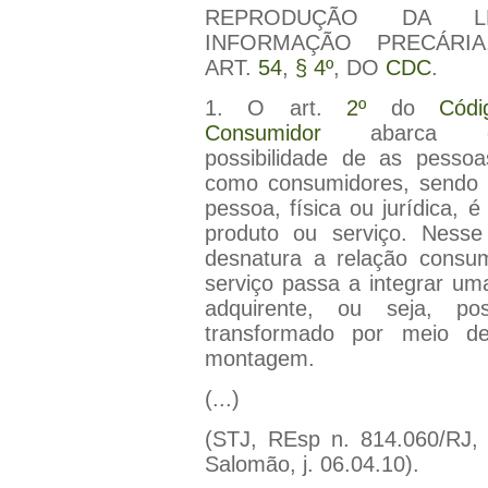
REPRODUÇÃO DA L
INFORMAÇÃO PRECÁRIA
ART.
54
,
§ 4º
, DO
CDC
.
1. O art.
2º
do
Cód
Consumidor
abarca 
possibilidade de as pessoas
como consumidores, sendo 
pessoa, física ou jurídica, é 
produto ou serviço. Ness
desnatura a relação consu
serviço passa a integrar um
adquirente, ou seja, p
transformado por meio de
montagem.
(...)
(STJ, REsp n. 814.060/RJ,
Salomão, j. 06.04.10).