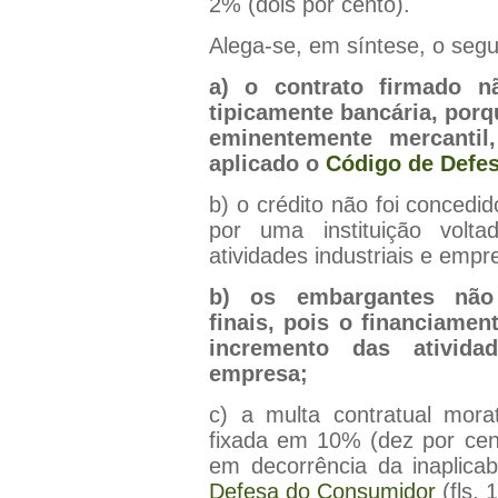
2% (dois por cento).
Alega-se, em síntese, o segu
a) o contrato firmado n
tipicamente bancária, porq
eminentemente mercantil
aplicado o
Código de Defe
b) o crédito não foi conced
por uma instituição volt
atividades industriais e empre
b) os embargantes não 
finais, pois o financiamen
incremento das ativida
empresa;
c) a multa contratual morat
fixada em 10% (dez por cen
em decorrência da inaplicab
Defesa do Consumidor
(fls. 