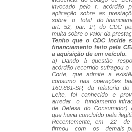
invocado
pelo
r.
acórdão
p
aplicação
sobre
as
prestaçõ
sobre
o
total
do financia
art. 52, par. 1º, do CDC p
multa sobre o valor da prestaç
Tenho que o CDC incide s
financiamento feito pela CE
a aquisição de um veículo.
a) Dando à questão respos
acórdão recorrido sufragou o
Corte,
que
admite
a
existê
consumo nas operações ba
160.861-SP, da relatoria do
Leite,
foi
conhecido
e
prov
arredar
o
fundamento infrac
de Defesa do Consumidor) 
que havia concluído pela ilegi
Recentemente, em
22
de
firmou
com
os
demais p