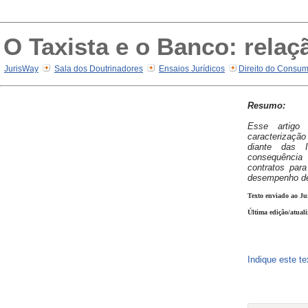
O Taxista e o Banco: rela
JurisWay
Sala dos Doutrinadores
Ensaios Jurídicos
Direito do Consu
Resumo:
Esse artigo 
caracterizaç
diante das In
consequênci
contratos par
desempenho de
Texto enviado ao Ju
Última edição/atual
Indique este t