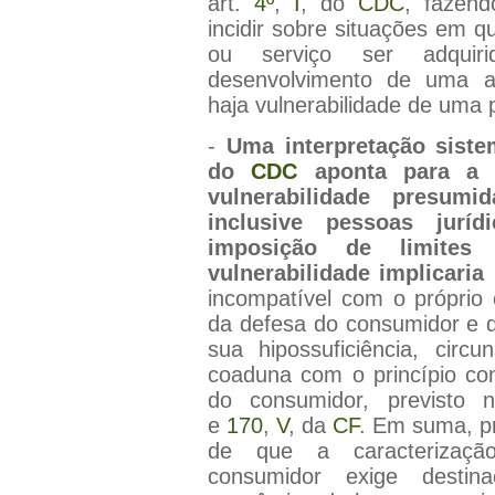
art.
4º
,
I
, do
CDC
, fazend
incidir sobre situações em q
ou serviço ser adqui
desenvolvimento de uma at
haja vulnerabilidade de uma p
-
Uma interpretação sistem
do
CDC
aponta para a 
vulnerabilidade presumi
inclusive pessoas juríd
imposição de limites
vulnerabilidade implicaria 
incompatível com o próprio e
da defesa do consumidor e 
sua hipossuficiência, circ
coaduna com o princípio con
do consumidor, previsto n
e
170
,
V
, da
CF
. Em suma, pr
de que a caracterizaç
consumidor exige destina