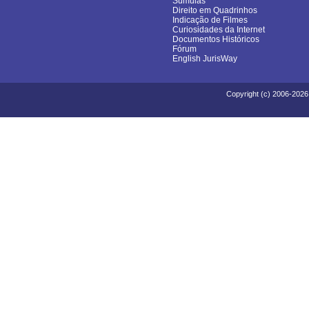
Súmulas
Direito em Quadrinhos
Indicação de Filmes
Curiosidades da Internet
Documentos Históricos
Fórum
English JurisWay
Copyright (c) 2006-2026