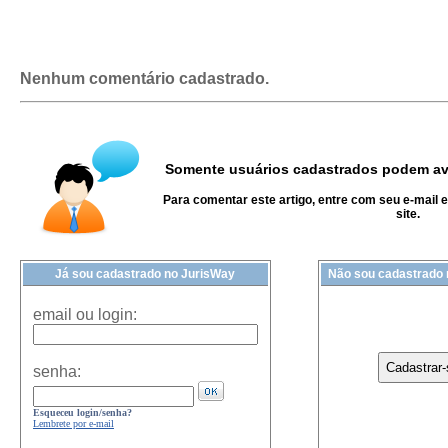
Nenhum comentário cadastrado.
Somente usuários cadastrados podem ava
Para comentar este artigo, entre com seu e-mail 
site.
Já sou cadastrado no JurisWay
Não sou cadastrado
email ou login:
senha:
Esqueceu login/senha?
Lembrete por e-mail