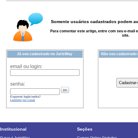
Somente usuários cadastrados podem ava
Para comentar este artigo, entre com seu e-mail 
site.
Já sou cadastrado no JurisWay
Não sou cadastrado
email ou login:
senha:
Esqueceu login/senha?
Lembrete por e-mail
Institucional
Seções