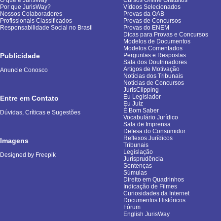
O que é JurisWay
Cursos Online Gratuitos
Por que JurisWay?
Vídeos Selecionados
Nossos Colaboradores
Provas da OAB
Profissionais Classificados
Provas de Concursos
Responsabilidade Social no Brasil
Provas do ENEM
Dicas para Provas e Concursos
Modelos de Documentos
Modelos Comentados
Publicidade
Perguntas e Respostas
Sala dos Doutrinadores
Artigos de Motivação
Anuncie Conosco
Notícias dos Tribunais
Notícias de Concursos
JurisClipping
Eu Legislador
Entre em Contato
Eu Juiz
É Bom Saber
Dúvidas, Críticas e Sugestões
Vocabulário Jurídico
Sala de Imprensa
Defesa do Consumidor
Reflexos Jurídicos
Imagens
Tribunais
Legislação
Designed by Freepik
Jurisprudência
Sentenças
Súmulas
Direito em Quadrinhos
Indicação de Filmes
Curiosidades da Internet
Documentos Históricos
Fórum
English JurisWay