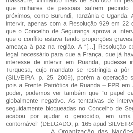
massacre, vitimando mais de 800.000 mil pe
que milhares de pessoas saírem pedindo r
próximos, como Burundi, Tanzânia e Uganda.
intervir, apenas com a Resolução 929 em 22
que o Concelho de Segurança aprova a inter
que o conflito estava tendo proporções graves
ameaça à paz na região. A “[...] Resolução c
legal necessário para que a França, que já ha
interesse de intervir em Ruanda, pudesse i
Turquesa, cujo mandato se restringia a pôr
(SILVEIRA, p. 25, 2009), porém a operação 
pois a Frente Patriótica de Ruanda – FPR em 
poder, podemos ver também que “o papel da
globalmente negativo. As tentativas de inte
seguidamente bloqueadas no Concelho de Se
acabou por ajudar o genocídio, em uma 
contornável” (DELGADO, p. 165 apud SILVEIRA,
A Organização das Nações