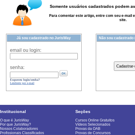
Somente usuários cadastrados podem ava
Para comentar este artigo, entre com seu e-mail 
site.
Já sou cadastrado no JurisWay
Não sou cadastrado
email ou login:
senha:
Esqueceu login/senha?
Lembrete por e-mail
Institucional
Seções
O que é JurisWay
Cursos Online Gratuitos
Por que JurisWay?
Vídeos Selecionados
Nossos Colaboradores
Provas da OAB
Profissionais Classificados
Provas de Concursos