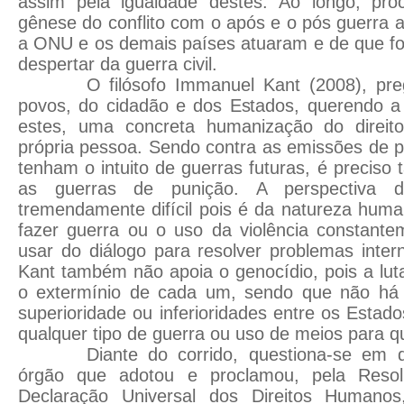
assim pela igualdade destes. Ao longo, proc
gênese do conflito com o após e o pós guerra 
a ONU e os demais países atuaram e de que fo
despertar da guerra civil.
O filósofo Immanuel Kant (2008), pre
povos, do cidadão e dos Estados, querendo a 
estes, uma concreta humanização do direi
própria pessoa. Sendo contra as emissões de 
tenham o intuito de guerras futuras, é precis
as guerras de punição. A perspectiva 
tremendamente difícil pois é da natureza human
fazer guerra ou o uso da violência constante
usar do diálogo para resolver problemas intern
Kant também não apoia o genocídio, pois a luta
o extermínio de cada um, sendo que não há
superioridade ou inferioridades entre os Estad
qualquer tipo de guerra ou uso de meios para q
Diante do corrido, questiona-se em
órgão que adotou e proclamou, pela Resol
Declaração Universal dos Direitos Humanos