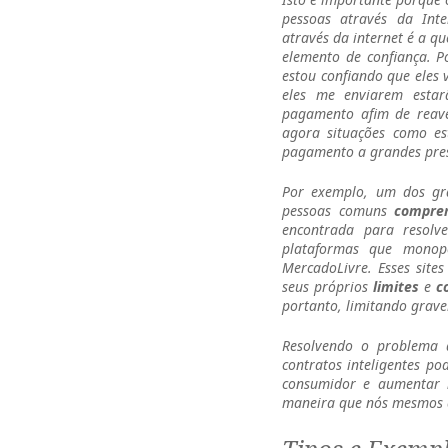
pessoas através da Int
através da internet é a q
elemento de confiança. P
estou confiando que eles
eles me enviarem estar
pagamento afim de reave
agora situações como es
pagamento a grandes pres
Por exemplo, um dos gra
pessoas comuns
comprem
encontrada para resol
plataformas que monop
MercadoLivre. Esses site
seus próprios
limites
e
c
portanto, limitando grav
Resolvendo o problema d
contratos inteligentes po
consumidor e aumentar n
maneira que nós mesmos