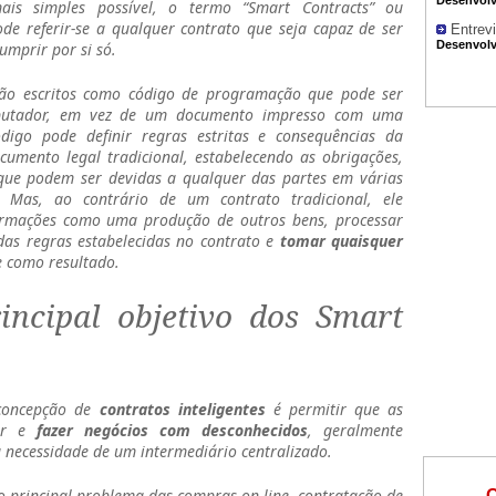
is simples possível, o termo “Smart Contracts” ou
pode referir-se a qualquer contrato que seja capaz de ser
Entrevi
Desenvolv
umprir por si só.
ão escritos como código de programação que pode ser
utador, em vez de um documento impresso com uma
ódigo pode definir regras estritas e consequências da
mento legal tradicional, estabelecendo as obrigações,
 que podem ser devidas a qualquer das partes em várias
es. Mas, ao contrário de um contrato tradicional, ele
rmações como uma produção de outros bens, processar
das regras estabelecidas no contrato e
tomar quaisquer
 como resultado.
incipal objetivo dos Smart
 concepção de
contratos inteligentes
é permitir que as
iar e
fazer negócios com desconhecidos
, geralmente
a necessidade de um intermediário centralizado.
o principal problema das compras on-line, contratação de
O