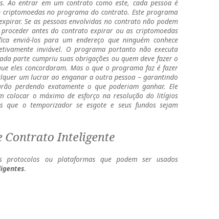
s. Ao entrar em um contrato como este, cada pessoa é
m criptomoedas no programa do contrato. Este programa
expirar. Se as pessoas envolvidas no contrato não podem
proceder antes do contrato expirar ou as criptomoedas
ifica enviá-los para um endereço que ninguém conhece
fetivamente inviável. O programa portanto não executa
 cada parte cumpriu suas obrigações ou quem deve fazer o
que eles concordaram. Mas o que o programa faz é fazer
alquer um lucrar ao enganar a outra pessoa – garantindo
tarão perdendo exatamente o que poderiam ganhar. Ele
 colocar o máximo de esforço na resolução do litígios
s que o temporizador se esgote e seus fundos sejam
 Contrato Inteligente
os protocolos ou plataformas que podem ser usados
ligentes
.