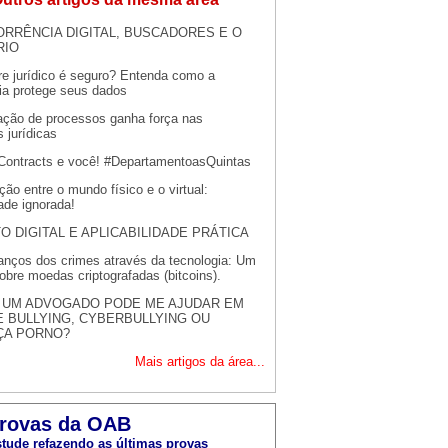
RRÊNCIA DIGITAL, BUSCADORES E O
RIO
re jurídico é seguro? Entenda como a
fia protege seus dados
ção de processos ganha força nas
s jurídicas
Contracts e você! #DepartamentoasQuintas
ção entre o mundo físico e o virtual:
ade ignorada!
TO DIGITAL E APLICABILIDADE PRÁTICA
nços dos crimes através da tecnologia: Um
obre moedas criptografadas (bitcoins).
 UM ADVOGADO PODE ME AJUDAR EM
 BULLYING, CYBERBULLYING OU
ÇA PORNO?
Mais artigos da área...
rovas da OAB
tude refazendo as últimas provas