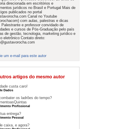
oria direcionada em escritórios e
mentos jurídicos no Brasil e Portugal Mais de
tigos publicados no portal
stavorocha.com Canal no Youtube
orochacom) com aulas, palestras e dicas
s Palestrante e professor convidado de
idades e cursos de Pós-Graduação pelo país
as de gestão, tecnologia, marketing jurídico e
o eletrônico Contato direto:
o@gustavorocha.com
ie um e-mail para este autor
utros artigos do mesmo autor
idade custa caro!
de Dados
ombater os ladrões do tempo?
mentoasQuintas
imento Profissional
 tua entrega?
imento Pessoal
de caixa, e agora?
imento Profissional