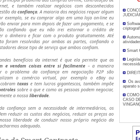
ernet, e também realizar negócios com desconhecidos
CONCO
uestão da
confiança
. A maioria dos negócios requer algum
JUDICIÁ
or exemplo, se eu comprar algo em uma loja on-line eu
 vão enviar para mim depois de fazer um pagamento, e se
Softwa
criptogra
ão confiando que eu não irei estornar o crédito de
r o dinheiro e ficar com o produto gratuitamente. Até
Automa
ta foram resolvidas por ambas as partes, confiando o
atividade
tadores desse tipo de serviço que ambos confiam.
Smart 
ndes benefícios da internet é que ela permite que as
Legisla
necessid
 e vendam coisas entre si facilmente
– a maneira
ver o problema da confiança em negociação P2P são
DIREI
olizam o comércio virtual, por exemplo o eBay ou
Os ava
s cobram
taxas
e tem lucros gigantescos, também impõe
aparato s
ontroles
sobre o que e como as pessoas podem negociar,
emente a nossa
liberdade
.
COMO
CASO DE
VINGAN
a confiança sem a necessidade de intermediários, os
dem reduzir os custos dos negócios, reduzir os preços ao
ossa liberdade de conduzir nosso próprio negócio da
 acharmos adequado.
P
Es