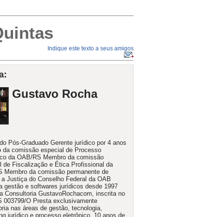
Quintas
Indique este texto a seus amigos
a:
Gustavo Rocha
o Pós-Graduado Gerente jurídico por 4 anos
 da comissão especial de Processo
nico da OAB/RS Membro da comissão
l de Fiscalização e Ética Profissional da
 Membro da comissão permanente de
a Justiça do Conselho Federal da OAB
a gestão e softwares jurídicos desde 1997
a Consultoria GustavoRochacom, inscrita no
 003799/O Presta exclusivamente
oria nas áreas de gestão, tecnologia,
ng jurídico e processo eletrônico. 10 anos de