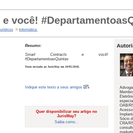
 e você! #Departamentoas
Jurídicos
Informática
Autori
Resumo:
Smart Contracts e você!
#DepartamentoasQuintas
Texto enviado ao JurisWay em 10/05/2018.
Indique este texto a seus amigos
Advogad
Membro
Eletrô
especia
OAB/RS
Acesso 
Quer disponibilizar seu artigo no
Implant
JurisWay?
Sócio d
Saiba como...
CRA/RS
consult
marketi