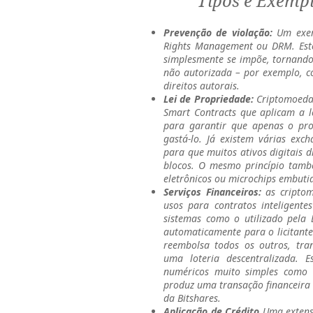
Tipos e Exempl
Prevenção de violação:
Um exemp
Rights Management ou DRM. Este
simplesmente se impõe, tornando
não autorizada – por exemplo, c
direitos autorais.
Lei de Propriedade:
Criptomoedas
Smart Contracts que aplicam a le
para garantir que apenas o pro
gastá-lo. Já existem várias exc
para que muitos ativos digitais 
blocos. O mesmo princípio també
eletrônicos ou microchips embuti
Serviços Financeiros:
as cripto
usos para contratos inteligente
sistemas como o utilizado pela 
automaticamente para o licitante
reembolsa todos os outros, tra
uma loteria descentralizada. E
numéricos muito simples como 
produz uma transação financeira 
da Bitshares.
Aplicação de Crédito
Uma extensã