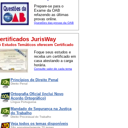
Prepare-se para o
Exame da OAB
refazendo as últimas
provas online.
Questões das provas da OAB
ertificados JurisWay
 Estudos Temáticos oferecem Certificado
Foque seus estudos e
receba um certificado em
casa atestando a carga
horária.
Consulte valor de cada tema
Princípios de Direito Penal
Direito Penal
Ortografia Oficial (inclui Novo
Acordo Ortográfico)
Língua Portuguesa
Mandado de Segurança na Justiça
do Trabalho
Direito Processual do Trabalho
Veja todos os temas disponíveis
São aproximadamente 70 temas