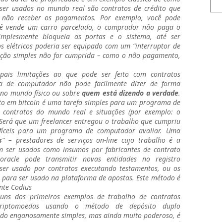
 ser usados no mundo real são contratos de crédito que
 não receber os pagamentos. Por exemplo, você pode
ê vende um carro parcelado, o comprador não paga o
implesmente bloqueia as portas e o sistema, até ser
s elétricos poderia ser equipado com um “interruptor de
ição simples não for cumprida – como o não pagamento,
pais limitações ao que pode ser feito com contratos
a de computador não pode facilmente dizer de forma
 no mundo físico ou sobre
quem está dizendo a verdade
.
ito em bitcoin é uma tarefa simples para um programa de
 contratos do mundo real e situações (por exemplo: o
 Será que um freelancer entregou o trabalho que cumpriu
fíceis para um programa de computador avaliar. Uma
s
” – prestadores de serviços on-line cujo trabalho é a
 ser usados como insumos por fabricantes de contrato
oracle pode transmitir novas entidades no registro
ser usado por contratos executando testamentos, ou os
, para ser usado na plataforma de apostas. Este método é
ente Codius
uns dos primeiros exemplos de trabalho de contratos
criptomoedas usando o método de depósito duplo
todo enganosamente simples, mas ainda muito poderoso, é