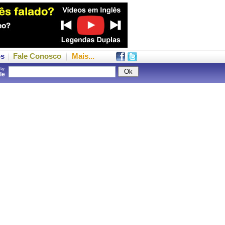
os
Fale Conosco
Mais...
 by
gle