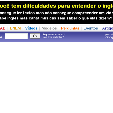
AB
ENEM
Vídeos
Modelos
Perguntas
Eventos
Artig
Esqueceu a senha?
powered
a
Goo
Não tem cadastro?