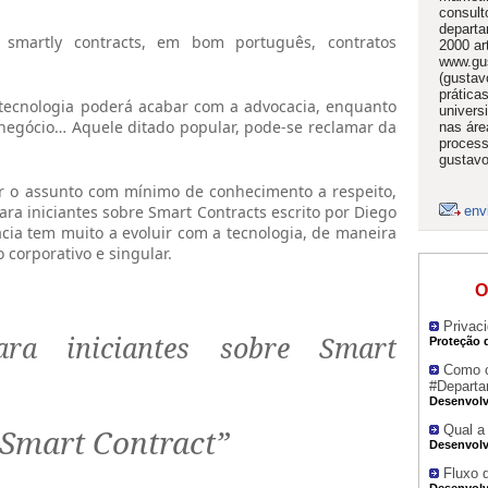
consult
departa
 smartly contracts, em bom português, contratos
2000 ar
www.gu
(gustav
prática
 tecnologia poderá acabar com a advocacia, enquanto
univers
egócio… Aquele ditado popular, pode-se reclamar da
nas áre
process
gustav
 o assunto com mínimo de conhecimento a respeito,
ara iniciantes sobre Smart Contracts escrito por Diego
env
cia tem muito a evoluir com a tecnologia, de maneira
corporativo e singular.
O
Privac
ra iniciantes sobre Smart
Proteção 
Como c
#Departa
Desenvolv
“Smart Contract”
Qual a
Desenvolv
Fluxo 
Desenvolv