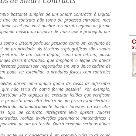
os de Smart Contracts
lo bastante simples de um Smart Contracts é Digital
 tipo de contrato não toma ou processa entradas, mas
 impossível que você quebre o contrato agindo de forma
opiando música ou arquivo de vídeo que é protegido por
C
 como o Bitcoin pode ser pensado como um conjunto de
Só
i de propriedade. As técnicas criptográficas são usadas
prietário de um token digital, como um bitcoin, possa
hanges descentralizadas, que ampliam o leque de ativos
diferentes possam ser negociados em uma única cadeia de
m pode ser estendido a produtos físicos com controles
dos.
moedas abrem uma ampla gama de casos de diferentes
s que não seria de outra forma possível. Por exemplo,
BurstCoin são capazes de executar leilões que verificam
 a proposta mais alta dentro de um prazo estabelecido e
nsferindo automaticamente fundos latentes ou executar
sse tipo de contrato inteligente leva apenas valores
entradas, realiza avaliações puramente matemáticas e
por meio de um protocolo. Outro exemplo seria os ativos
o da lei de propriedade é um exemplo clássico de como