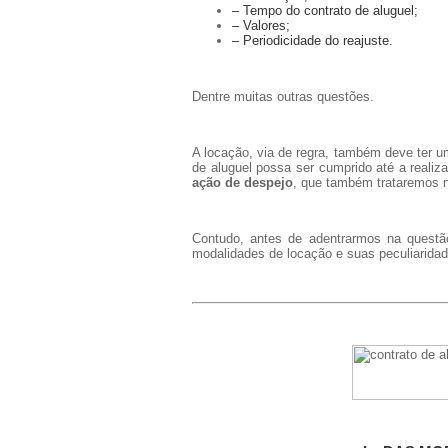
– Tempo do contrato de aluguel;
– Valores;
– Periodicidade do reajuste.
Dentre muitas outras questões.
A locação, via de regra, também deve ter u
de aluguel possa ser cumprido até a realiz
ação de despejo
, que também trataremos n
Contudo, antes de adentrarmos na questã
modalidades de locação e suas peculiaridad