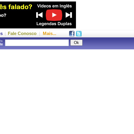
os
Fale Conosco
Mais...
 by
gle