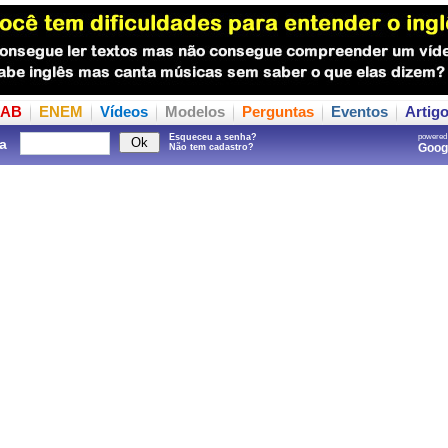
AB
ENEM
Vídeos
Modelos
Perguntas
Eventos
Artig
Esqueceu a senha?
powered
a
Goo
Não tem cadastro?