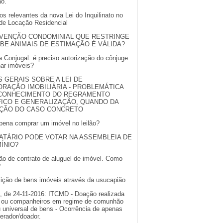
ão.
s relevantes da nova Lei do Inquilinato no
 de Locação Residencial
VENÇÃO CONDOMINIAL QUE RESTRINGE
BE ANIMAIS DE ESTIMAÇÃO É VÁLIDA?
 Conjugal: é preciso autorização do cônjuge
nar imóveis?
S GERAIS SOBRE A LEI DE
RAÇÃO IMOBILIÁRIA - PROBLEMÁTICA
CONHECIMENTO DO REGRAMENTO
FICO E GENERALIZAÇÃO, QUANDO DA
ÇÃO DO CASO CONCRETO
 pena comprar um imóvel no leilão?
ATÁRIO PODE VOTAR NA ASSEMBLEIA DE
ÍNIO?
ão de contrato de aluguel de imóvel. Como
?
sição de bens imóveis através da usucapião
, de 24-11-2016: ITCMD - Doação realizada
l ou companheiros em regime de comunhão
u universal de bens - Ocorrência de apenas
erador/doador.