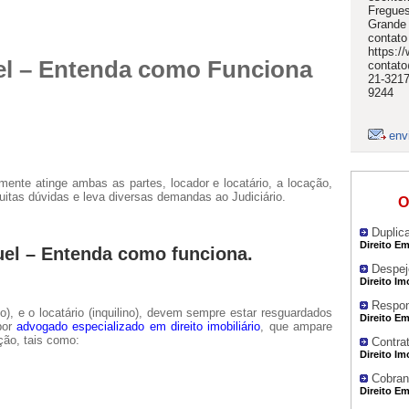
Fregues
Grande 
contato
https:/
el – Entenda como Funciona
contato
21-3217
9244
env
ente atinge ambas as partes, locador e locatário, a locação,
muitas dúvidas e leva diversas demandas ao Judiciário.
O
Duplic
Direito Em
uel – Entenda como funciona.
Despej
Direito Im
Respon
io), e o locatário (inquilino), devem sempre estar resguardados
Direito Em
 por
advogado especializado em direito imobiliário
, que ampare
ção, tais como:
Contra
Direito Im
Cobran
Direito Em