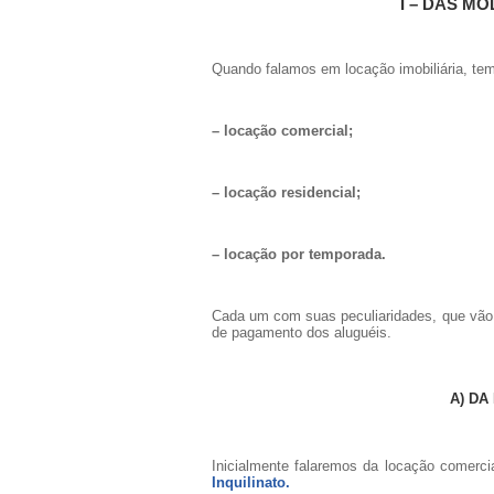
I – DAS M
Quando falamos em locação imobiliária, tem
– locação comercial;
– locação residencial;
– locação por temporada.
Cada um com suas peculiaridades, que vão d
de pagamento dos aluguéis.
A) DA
Inicialmente falaremos da locação comercia
Inquilinato.