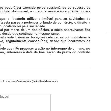
igo poderá ser exercido pelos cessionários ou sucessores
o total do imóvel, o direito a renovação somente poderá
que o locatário utilize o imóvel para as atividades de
 a esta passe a pertencer o fundo de comércio, o direito a
o locatário ou pela sociedade.
al por morte de um dos sócios, o sócio sobrevivente fica
ão, desde que continue no mesmo ramo.
rato estende
–
se às locações celebradas por indústrias e
vo, regularmente constituídas, desde que ocorrentes os
go.
quele que não propuser a ação no interregno de um ano, no
o, anteriores à data da finalização do prazo do contrato
em Locações Comerciais ( Não Residenciais )