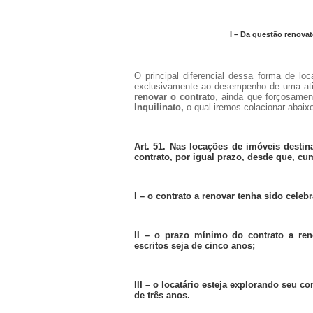
I – Da questão renovat
O principal diferencial dessa forma de lo
exclusivamente ao desempenho de uma ativ
renovar
o contrato
, ainda que forçosamen
Inquilinato,
o qual iremos colacionar abaix
Art. 51. Nas locações de imóveis destin
contrato, por igual prazo, desde que, c
I – o contrato a renovar tenha sido cele
II – o prazo mínimo do contrato a ren
escritos seja de cinco anos;
III – o locatário esteja explorando seu 
de três anos.