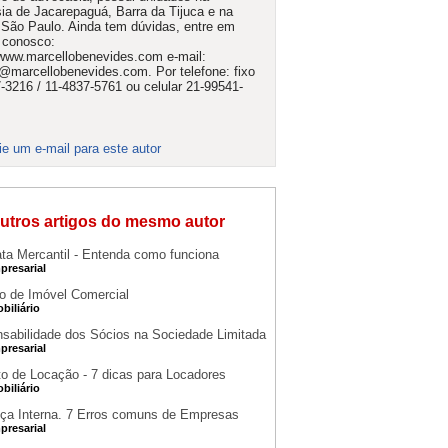
ia de Jacarepaguá, Barra da Tijuca e na
São Paulo. Ainda tem dúvidas, entre em
 conosco:
/www.marcellobenevides.com e-mail:
@marcellobenevides.com. Por telefone: fixo
-3216 / 11-4837-5761 ou celular 21-99541-
ie um e-mail para este autor
utros artigos do mesmo autor
ata Mercantil - Entenda como funciona
presarial
o de Imóvel Comercial
obiliário
sabilidade dos Sócios na Sociedade Limitada
presarial
to de Locação - 7 dicas para Locadores
obiliário
ça Interna. 7 Erros comuns de Empresas
presarial