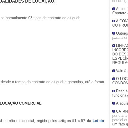
construç
ODALIDADES DE LOCAÇÃO.
Aspecto
Contrato
os normalmente 03 tipos de contrato de aluguel:
A CON
OU PROÍ
Outorga
para alie
LINHA
INCORPO
DO DES
ESPECÍ
REGULA
Vale à
O LOC
esde o tempo do contrato de aluguel e garantias, até a forma
CONDOM
Rescis
funciona
A aqui
 LOCAÇÃO COMERCIAL.
CAT-04
por casa
parcial o
l ou não residencial, regida pelos
artigos 51 a 57 da
Lei do
um fato g