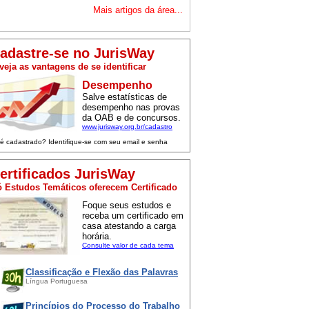
Mais artigos da área...
adastre-se no JurisWay
veja as vantagens de se identificar
Desempenho
Salve estatísticas de
desempenho nas provas
da OAB e de concursos.
www.jurisway.org.br/cadastro
 é cadastrado? Identifique-se com seu email e senha
ertificados JurisWay
 Estudos Temáticos oferecem Certificado
Foque seus estudos e
receba um certificado em
casa atestando a carga
horária.
Consulte valor de cada tema
Classificação e Flexão das Palavras
Língua Portuguesa
Princípios do Processo do Trabalho