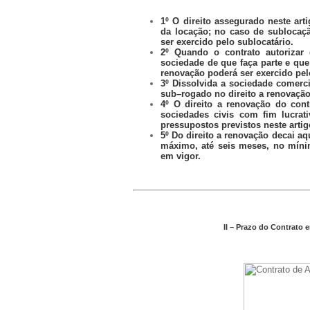
1º O direito assegurado neste art
da locação; no caso de sublocaçã
ser exercido pelo sublocatário.
2º Quando o contrato autorizar 
sociedade de que faça parte e que
renovação poderá ser exercido pel
3º Dissolvida a sociedade comerci
sub
–
rogado no direito a renovaç
4º O direito a renovação do cont
sociedades civis com fim lucrati
pressupostos previstos neste arti
5º Do direito a renovação decai a
máximo, até seis meses, no mínim
em vigor.
II – Prazo do Contrato 