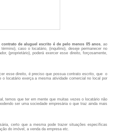
o
contrato de aluguel escrito é de pelo menos 05 anos
, ao
término), caso o locatário, (inquilino), deseje permanecer no
or, (proprietário), poderá exercer esse direito, forçosamente,
cer esse direito, é preciso que possua contrato escrito, que o
 o locatário exerça a mesma atividade comercial no local por
l, temos que ter em mente que muitas vezes o locatário não
podendo ser uma sociedade empresária o que traz ainda mais
ria, certo que a mesma pode trazer situações específicas
ação do imóvel, a venda da empresa etc.