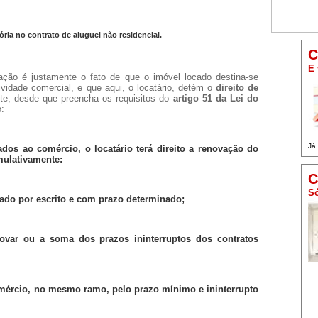
ória no contrato de aluguel não residencial.
C
E 
cação é justamente o fato de que o imóvel locado destina-se
idade comercial, e que aqui, o locatário, detém o
direito de
te, desde que preencha os requisitos do
artigo 51 da Lei do
o:
Já
ados ao comércio, o locatário terá direito a renovação do
umulativamente:
C
Só
brado por escrito e com prazo determinado;
ovar ou a soma dos prazos ininterruptos dos contratos
comércio, no mesmo ramo, pelo prazo mínimo e ininterrupto