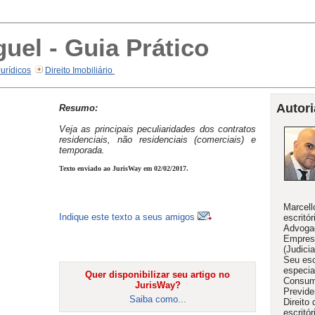
uel - Guia Prático
Jurídicos
Direito Imobiliário
Autori
Resumo:
Veja as principais peculiaridades dos contratos
residenciais, não residenciais (comerciais) e
temporada.
Texto enviado ao JurisWay em 02/02/2017.
Marcell
Indique este texto a seus amigos
escritó
Advogad
Empresa
(Judici
Seu esc
especia
Quer disponibilizar seu artigo no
Consumi
JurisWay?
Previden
Saiba como...
Direito
escritó