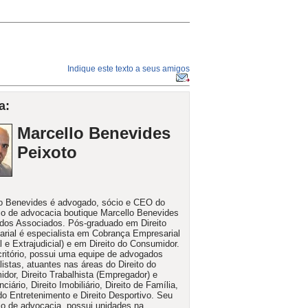
Indique este texto a seus amigos
a:
Marcello Benevides
Peixoto
o Benevides é advogado, sócio e CEO do
rio de advocacia boutique Marcello Benevides
os Associados. Pós-graduado em Direito
rial é especialista em Cobrança Empresarial
al e Extrajudicial) e em Direito do Consumidor.
ritório, possui uma equipe de advogados
listas, atuantes nas áreas do Direito do
dor, Direito Trabalhista (Empregador) e
ciário, Direito Imobiliário, Direito de Família,
 do Entretenimento e Direito Desportivo. Seu
rio de advocacia, possui unidades na