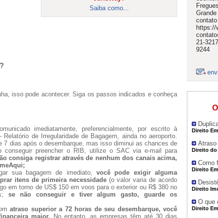
Fregues
Saiba como...
Grande 
contato
https:/
contato
21-3217
9244
s?
env
ha, isso pode acontecer. Siga os passos indicados e conheça
O
Duplic
municado imediatamente, preferencialmente, por escrito à
Direito Em
Relatório de Irregularidade de Bagagem, ainda no aeroporto.
Atraso
 de 7 dias após o desembarque, mas isso diminui as chances de
Direito d
 conseguir preencher o RIB, utilize o SAC via e-mail para
ão consiga registrar através de nenhum dos canais acima,
Como f
ameAqui;
Direito Em
gar sua bagagem de imediato,
você pode exigir alguma
rar itens de primeira necessidade
(o valor varia de acordo
Desist
go em torno de US$ 150 em voos para o exterior ou R$ 380 no
Direito Im
os;
se não conseguir e tiver algum gasto, guarde os
O que é
Direito Em
com
atraso superior a 72 horas de seu desembarque, você
inanceira maior.
No entanto, as empresas têm até 30 dias