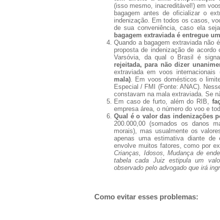
(isso mesmo, inacreditável!) em voos
bagagem antes de oficializar o e
indenização. Em todos os casos, voc
de sua conveniência, caso ela seja
bagagem extraviada é entregue um
Quando a bagagem extraviada não é 
proposta de indenização de acordo
Varsóvia, da qual o Brasil é sign
rejeitada, para não dizer unanim
extraviada em voos internacionais
(
mala)
. Em voos domésticos o limite
Especial / FMI (Fonte: ANAC). Nesse
constavam na mala extraviada. Se não 
Em caso de furto, além do RIB,
fa
empresa área, o número do voo e to
Qual é o valor das indenizações 
200.000,00 (somados os danos mat
morais), mas usualmente os valore
apenas uma estimativa diante de e
envolve muitos fatores, como por e
Crianças, Idosos, Mudança de ende
tabela cada Juiz estipula um val
observado pelo advogado que irá ing
Como evitar esses problemas: