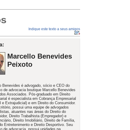
os
Indique este texto a seus amigos
a:
Marcello Benevides
Peixoto
o Benevides é advogado, sócio e CEO do
rio de advocacia boutique Marcello Benevides
os Associados. Pós-graduado em Direito
rial é especialista em Cobrança Empresarial
al e Extrajudicial) e em Direito do Consumidor.
ritório, possui uma equipe de advogados
listas, atuantes nas áreas do Direito do
dor, Direito Trabalhista (Empregador) e
ciário, Direito Imobiliário, Direito de Família,
 do Entretenimento e Direito Desportivo. Seu
rio de advocacia, possui unidades na