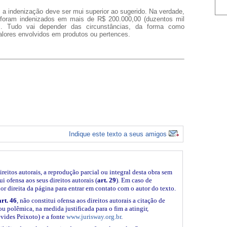
 indenização deve ser mui superior ao sugerido. Na verdade,
foram indenizados em mais de R$ 200.000,00 (duzentos mil
ial. Tudo vai depender das circunstâncias, da forma como
alores envolvidos em produtos ou pertences.
Indique este texto a seus amigos
ireitos autorais, a reprodução parcial ou integral desta obra sem
i ofensa aos seus direitos autorais (
art. 29
). Em caso de
ior direita da página para entrar em contato com o autor do texto.
art. 46
, não constitui ofensa aos direitos autorais a citação de
ou polêmica, na medida justificada para o fim a atingir,
vides Peixoto) e a fonte
www.jurisway.org.br
.