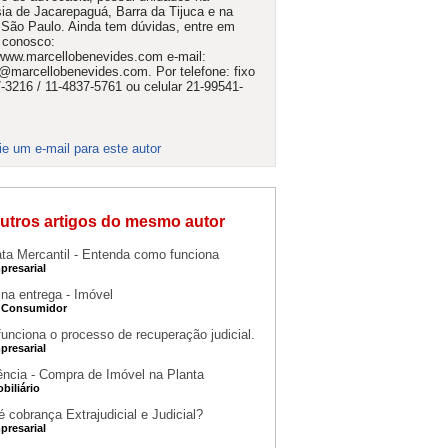
ia de Jacarepaguá, Barra da Tijuca e na
São Paulo. Ainda tem dúvidas, entre em
 conosco:
/www.marcellobenevides.com e-mail:
@marcellobenevides.com. Por telefone: fixo
-3216 / 11-4837-5761 ou celular 21-99541-
ie um e-mail para este autor
utros artigos do mesmo autor
ata Mercantil - Entenda como funciona
presarial
 na entrega - Imóvel
o Consumidor
unciona o processo de recuperação judicial.
presarial
ência - Compra de Imóvel na Planta
obiliário
 cobrança Extrajudicial e Judicial?
presarial