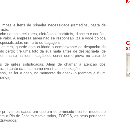
Ba
mpas e itens de primeira necessidade (remédios, pasta de
e mão;
he na mala celulares, eletrônicos portáteis, dinheiro e cartões
de valor. A empresa aérea não se responsabiliza e você coloca
C
especializadas em furto de bagagens;
a esteira; guarde com cuidado o comprovante de despacho da
Só
do certo; tire uma foto da sua mala antes de despachá-la (de
terminante na identificação ou servir como prova no caso do
s de grifes sofisticadas. Além de chamar a atenção dos
era o custo da mala numa eventual indenização;
iosos, se for o caso, no momento do check-in (demora e é um
rança).
o já tivemos casos em que um determinado cliente, mudou-se
ara o Rio de Janeiro e teve todos, TODOS, os seus pertences
traviados.