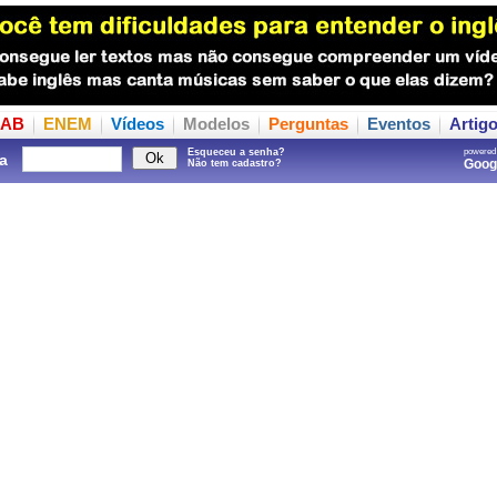
AB
ENEM
Vídeos
Modelos
Perguntas
Eventos
Artig
Esqueceu a senha?
powered
a
Goo
Não tem cadastro?