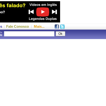
os
Fale Conosco
Mais...
 by
gle