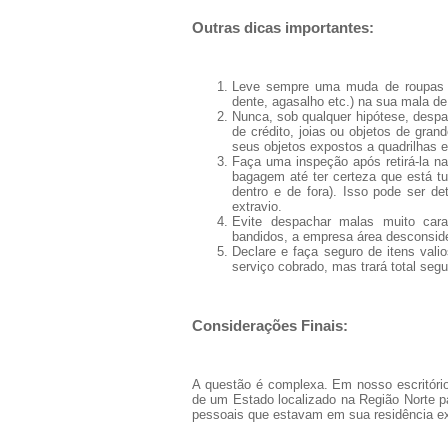
Outras dicas importantes:
Leve sempre uma muda de roupas li
dente, agasalho etc.) na sua mala d
Nunca, sob qualquer hipótese, despac
de crédito, joias ou objetos de gran
seus objetos expostos a quadrilhas 
Faça uma inspeção após retirá-la n
bagagem até ter certeza que está tu
dentro e de fora). Isso pode ser de
extravio.
Evite despachar malas muito cara
bandidos, a empresa área desconsid
Declare e faça seguro de itens val
serviço cobrado, mas trará total segu
Considerações Finais:
A questão é complexa. Em nosso escritóri
de um Estado localizado na Região Norte p
pessoais que estavam em sua residência ex