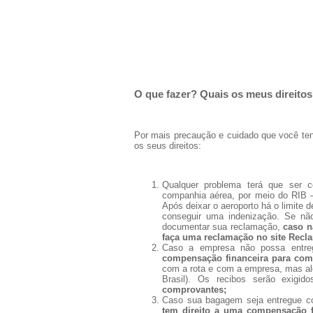
O que fazer? Quais os meus direito
Por mais precaução e cuidado que você ten
os seus direitos:
Qualquer problema terá que ser co
companhia aérea, por meio do RIB – 
Após deixar o aeroporto há o limite
conseguir uma indenização. Se não
documentar sua reclamação,
caso n
faça uma reclamação no site Recl
Caso a empresa não possa entre
compensação financeira para comp
com a rota e com a empresa, mas al
Brasil). Os recibos serão exigid
comprovantes;
Caso sua bagagem seja entregue 
tem direito a uma compensação f