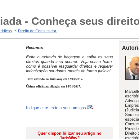
ada - Conheça seus direit
rídicas
Direito do Consumidor
Autori
Resumo:
Evite o extravio de bagagem e saiba os seus
direitos quando isso ocorrer. Veja nesse texto,
como é possível resguardar direitos e requerer
indenização por danos morais de forma judicial.
Texto enviado ao JurisWay em 12/01/2017.
Última edição/atualização em 14/01/2017.
Marcell
escritó
Advogad
Empresa
Indique este texto a seus amigos
(Judici
Seu esc
especia
Consumi
Previden
Quer disponibilizar seu artigo no
Direito
JurisWay?
escritó