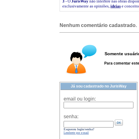
3 -
O
JurisWay
não interfere nas obras dispon
exclusivamente as opiniões,
ideias
e conceito
Nenhum comentário cadastrado.
Somente usuário
Para comentar este 
Já sou cadastrado no JurisWay
email ou login:
senha:
Esqueceu login/senha?
Lembrete por e-mail