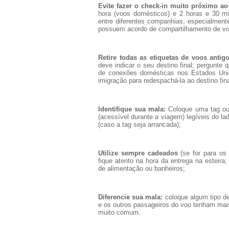
Evite fazer o check-in muito próximo a
hora (voos domésticos) e 2 horas e 30 mi
entre diferentes companhias, especialmen
possuem acordo de compartilhamento de vo
Retire todas as etiquetas de voos antigo
deve indicar o seu destino final; pergunte 
de conexões domésticas nos Estados Unido
imigração para redespachá-la ao destino fina
Identifique sua mala:
Coloque uma tag ou 
(acessível durante a viagem) legíveis do l
(caso a tag seja arrancada);
Utilize sempre cadeados
(se for para os 
fique atento na hora da entrega na esteir
de alimentação ou banheiros;
Diferencie sua mala:
coloque algum tipo de 
e os outros passageiros do voo tenham mais f
muito comum.