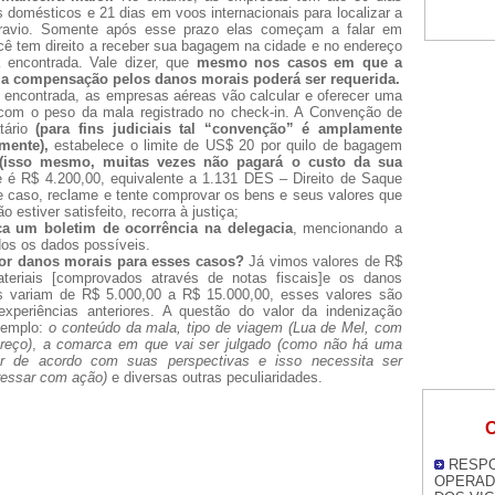
 domésticos e 21 dias em voos internacionais para localizar a
xtravio. Somente após esse prazo elas começam a falar em
ê tem direito a receber sua bagagem na cidade e no endereço
 encontrada. Vale dizer, que
mesmo nos casos em que a
a compensação pelos danos morais poderá ser requerida.
encontrada, as empresas aéreas vão calcular e oferecer uma
 com o peso da mala registrado no check-in. A Convenção de
atário
(para fins judiciais tal “convenção” é amplamente
emente),
estabelece o limite de US$ 20 por quilo de bagagem
isso mesmo, muitas vezes não pagará o custo da sua
 é R$ 4.200,00, equivalente a 1.131 DES – Direito de Saque
 caso, reclame e tente comprovar os bens e seus valores que
estiver satisfeito, recorra à justiça;
ça um boletim de ocorrência na delegacia
, mencionando a
dos os dados possíveis.
por danos morais para esses casos?
Já vimos valores de R$
eriais [comprovados através de notas fiscais]e os danos
s variam de R$ 5.000,00 a R$ 15.000,00, esses valores são
xperiências anteriores. A questão do valor da indenização
xemplo:
o conteúdo da mala, tipo de viagem (Lua de Mel, com
reço)
,
a comarca em que vai ser julgado (como não há uma
or de acordo com suas perspectivas e isso necessita ser
ressar com ação)
e diversas outras peculiaridades.
O
RESPO
OPERAD