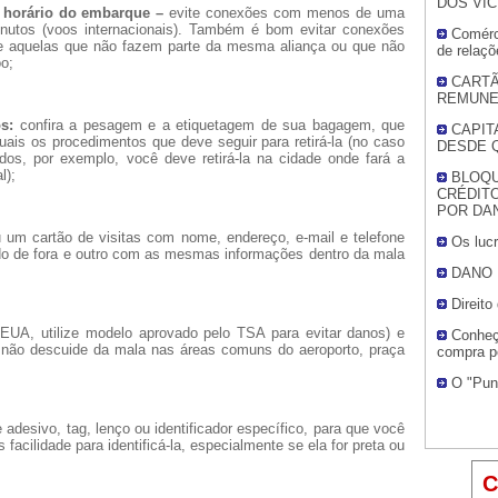
DOS VI
o horário do embarque –
evite conexões com menos de uma
nutos (voos internacionais). Também é bom evitar conexões
Comérci
te aquelas que não fazem parte da mesma aliança ou que não
de relaçõ
o;
CARTÃ
REMUNE
s:
confira a pesagem e a etiquetagem de sua bagagem, que
CAPIT
quais os procedimentos que deve seguir para retirá-la (no caso
DESDE 
s, por exemplo, você deve retirá-la na cidade onde fará a
l);
BLOQU
CRÉDITO
POR DA
um cartão de visitas com nome, endereço, e-mail e telefone
Os luc
ado de fora e outro com as mesmas informações dentro da mala
DANO 
Direit
EUA, utilize modelo aprovado pelo TSA para evitar danos) e
Conheç
a; não descuide da mala nas áreas comuns do aeroporto, praça
compra pe
O "Pun
adesivo, tag, lenço ou identificador específico, para que você
acilidade para identificá-la, especialmente se ela for preta ou
C