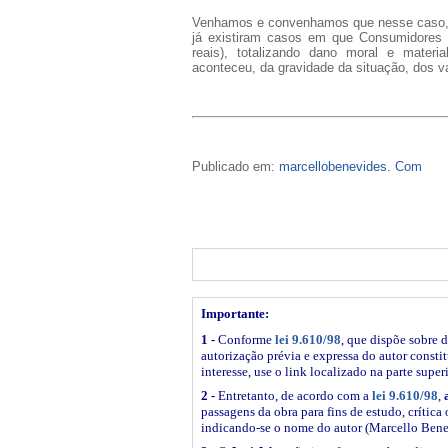
Venhamos e convenhamos que nesse caso, a
já existiram casos em que Consumidores 
reais), totalizando dano moral e mater
aconteceu, da gravidade da situação, dos v
Publicado em:
marcellobenevides. Com
Importante:
1 -
Conforme
lei 9.610/98
, que dispõe sobre d
autorização prévia e expressa do autor constitu
interesse, use o link
localizado na parte super
2 -
Entretanto, de acordo com a
lei 9.610/98
,
passagens da obra para fins de estudo, crítica 
indicando-se o nome do autor (Marcello Bene