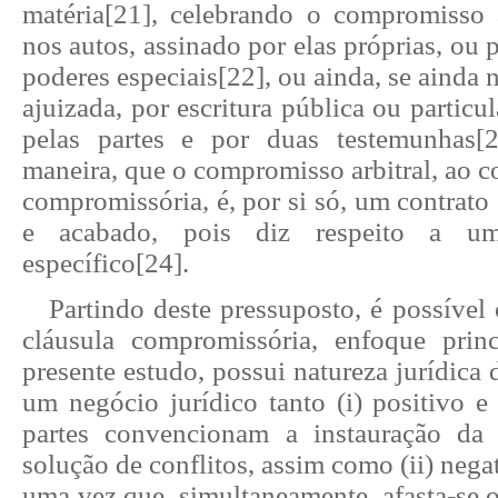
matéria
[21]
, celebrando o compromisso a
nos autos, assinado por elas próprias, ou
poderes especiais
[22]
, ou ainda, se ainda
ajuizada, por escritura pública ou particu
pelas partes e por duas testemunhas
[
maneira, que o compromisso arbitral, ao co
compromissória, é, por si só, um contrato 
e acabado, pois diz respeito a um
específico
[24]
.
Partindo deste pressuposto, é possíve
cláusula compromissória, enfoque prin
presente estudo, possui natureza jurídica 
um negócio jurídico tanto (i) positivo e 
partes convencionam a instauração da 
solução de conflitos, assim como (ii) negat
uma vez que, simultaneamente, afasta-se o 