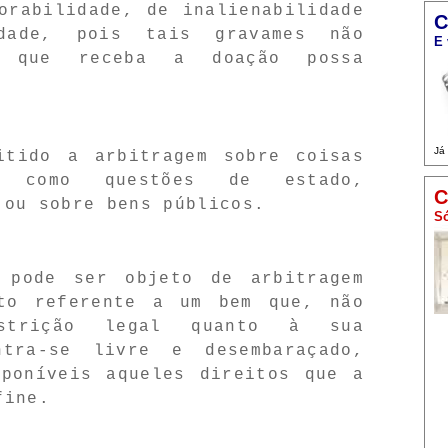
orabilidade, de inalienabilidade
C
idade, pois tais gravames não
E 
e que receba a doação possa
Já
itido a arbitragem sobre coisas
 como questões de estado,
C
 ou sobre bens públicos.
Só
 pode ser objeto de arbitragem
to referente a um bem que, não
estrição legal quanto à sua
ntra-se livre e desembaraçado,
sponíveis aqueles direitos que a
fine.