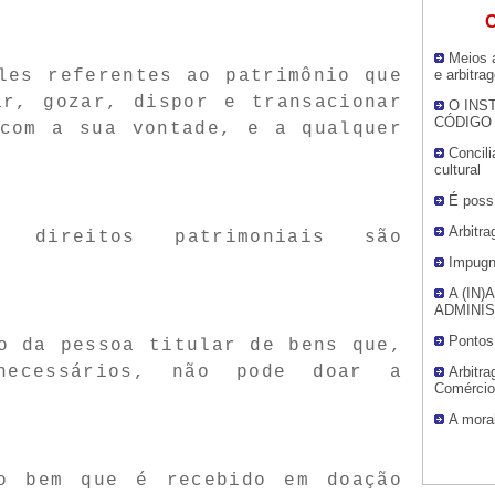
O
Meios a
les referentes ao patrimônio que
e arbitra
ar, gozar, dispor e transacionar
O INS
CÓDIGO 
 com a sua vontade, e a qualquer
Concil
cultural
É possí
Arbitra
 direitos patrimoniais são
Impugna
A (IN
ADMINI
Pontos 
o da pessoa titular de bens que,
 necessários, não pode doar a
Arbitra
Comércio 
A mora
o bem que é recebido em doação