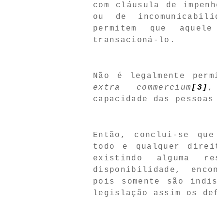
com cláusula de impenh
ou de incomunicabil
permitem que aquel
transacioná-lo.
Não é legalmente perm
extra
commercium
[3]
,
capacidade das pessoas
Então, conclui-se que
todo e qualquer direi
existindo alguma r
disponibilidade, enco
pois somente são indi
legislação assim os de