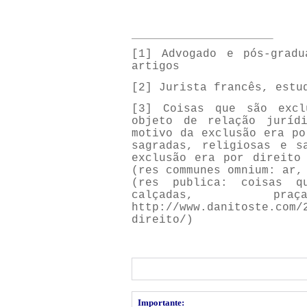
[1]
Advogado e pós-gradu
artigos
[2]
Jurista francês, estud
[3]
Coisas que são excl
objeto de relação juríd
motivo da exclusão era po
sagradas, religiosas e s
exclusão era por direito
(res communes omnium: ar,
(res publica: coisas q
calçadas, pr
http://www.danitoste.com/
direito/)
Importante: