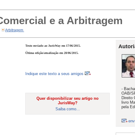
omercial e a Arbitragem
Arbitragem
Autori
Texto enviado ao JurisWay em 17/06/2015.
Última edição/atualização em 28/06/2015.
Indique este texto a seus amigos
- Bacha
OAB/SP,
Direito 
Quer disponibilizar seu artigo no
livro M
JurisWay?
pela Edi
Saiba como...
env