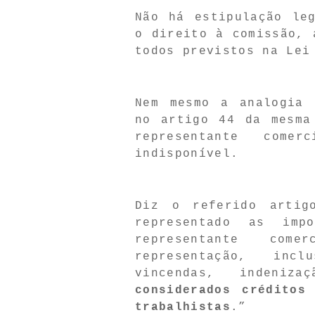
Não há estipulação le
o direito à comissão, 
todos previstos na Lei
Nem mesmo a analogia 
no artigo 44 da mesma
representante come
indisponível.
Diz o referido artig
representado as imp
representante com
representação, inc
vincendas, indeni
considerados créditos
trabalhistas
.
”