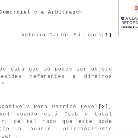
O
Comercial e a Arbitragem
A CLA
REPRES
Direito Civ
Antonio Carlos Sá Lopes
[1]
ado está que só podem ser objeto
estões referentes a direitos
is.
sponível? Para Patrice Level
[2]
,
ível quando está "sob o total
ar, de tal modo que este pode
ção a aquele, principalmente
ciar".