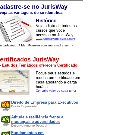
adastre-se no JurisWay
veja as vantagens de se identificar
Histórico
Veja a lista de todos os
cursos que você
acessou no JurisWay.
www.jurisway.org.br/cadastro
 é cadastrado? Identifique-se com seu email e senha
ertificados JurisWay
 Estudos Temáticos oferecem Certificado
Foque seus estudos e
receba um certificado em
casa atestando a carga
horária.
Consulte valor de cada tema
Direito de Empresa para Executivos
Direito Empresarial
Atitude e resiliência frente a
mudanças e adversidades
Desenvolvimento Pessoal
Fundamentos em