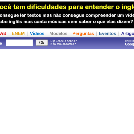
AB
ENEM
Vídeos
Modelos
Perguntas
Eventos
Artig
Esqueceu a senha?
powered
a
Goo
Não tem cadastro?