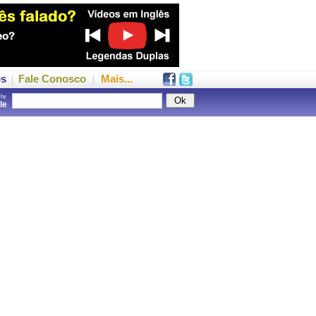
os
Fale Conosco
Mais...
 by
gle