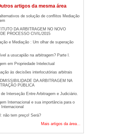
utros artigos da mesma área
lternativos de solução de conflitos Mediação
gem
TITUTO DA ARBITRAGEM NO NOVO
DE PROCESSO CIVIL/2015
iação e Mediação : Um olhar de superação
vel a usucapião na arbitragem? Parte l.
gem em Propriedade Intelectual
ção às decisões interlocutórias arbitrais
)ADMISSIBILIDADE DA ARBITRAGEM NA
STRAÇÃO PÚBLICA
de Interseção Entre Arbitragem e Judiciário.
gem Internacional e sua importância para o
Internacional
l: não tem preço! Será?
Mais artigos da área...