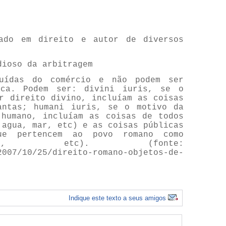
ado em direito e autor de diversos
ioso da arbitragem
uídas do comércio e não podem ser
ica. Podem ser: divini iuris, se o
r direito divino, incluíam as coisas
antas; humani iuris, se o motivo da
 humano, incluíam as coisas de todos
 agua, mar, etc) e as coisas públicas
ue pertencem ao povo romano como
aça, etc). (fonte:
2007/10/25/direito-romano-objetos-de-
Indique este texto a seus amigos