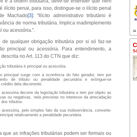
e é a ordem tributária, deve-se entender que nem
é ilícito penal, para isso, distingue-se o ilícito penal
 de Machado
[3]
: “Ilícito administrativo tributário é
ância de norma tributária. Implica inadimplemento
l ou acessória.”.
Já
de qualquer obrigação tributária por si só faz-se
C
ação principal ou acessória. Para entendimento, a
Só
 descrita no Art. 113 do CTN que diz:
ção tributária é principal ou acessória.
ão principal surge com a ocorrência do fato gerador, tem por
nto de tributo ou penalidade pecuniária e extingue-se
crédito dela decorrente.
 acessória decorre da legislação tributária e tem por objeto as
ivas ou negativas, nela previstas no interesse da arrecadação
 dos tributos.
o acessória, pelo simples fato da sua inobservância, converte-
rincipal relativamente a penalidade pecuniária.
a que as infrações tributárias podem ser formais ou