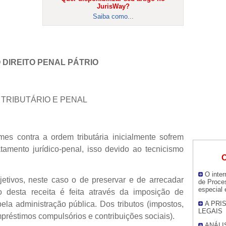
JurisWay?
Saiba como...
O DIREITO PENAL PÁTRIO
O TRIBUTÁRIO E PENAL
imes contra a ordem tributária inicialmente sofrem
atamento jurídico-penal, isso devido ao tecnicismo
O
O inter
jetivos, neste caso o de preservar e de arrecadar
de Proce
especial 
o desta receita é feita através da imposição de
ela administração pública. Dos tributos (impostos,
A PRI
LEGAIS
mpréstimos compulsórios e contribuições sociais).
ANÁLI