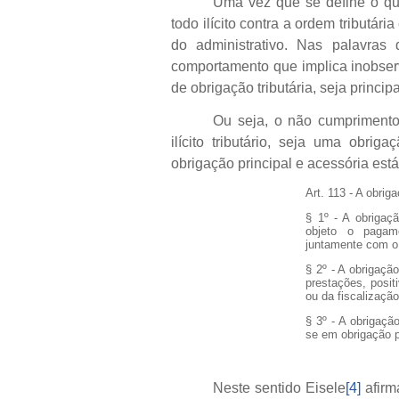
Uma vez que se define o qu
todo ilícito contra a ordem tributária 
do administrativo. Nas palavras
comportamento que implica inobserv
de obrigação tributária, seja principa
Ou seja, o não cumprimento 
ilícito tributário, seja uma obrig
obrigação principal e acessória está
Art. 113 - A obriga
§ 1º - A obrigaç
objeto o pagame
juntamente com o 
§ 2º - A obrigação
prestações, posit
ou da fiscalização
§ 3º - A obrigaçã
se em obrigação p
Neste sentido Eisele
[4]
afirm