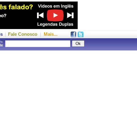
os
Fale Conosco
Mais...
 by
gle