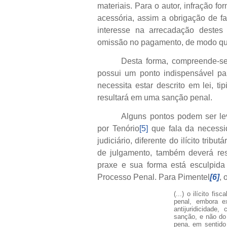
materiais. Para o autor, infração f
acessória, assim a obrigação de faz
interesse na arrecadação destes t
omissão no pagamento, de modo qu
Desta forma, compreende-se 
possui um ponto indispensável par
necessita estar descrito em lei, tip
resultará em uma sanção penal.
Alguns pontos podem ser lev
por Tenório
[5]
que fala da necessid
judiciário, diferente do ilícito trib
de julgamento, também deverá res
praxe e sua forma está esculpida
Processo Penal. Para Pimentel
[6]
, 
(...) o ilícito fi
penal, embora 
antijuridicidade
sanção, e não do 
pena, em sentido