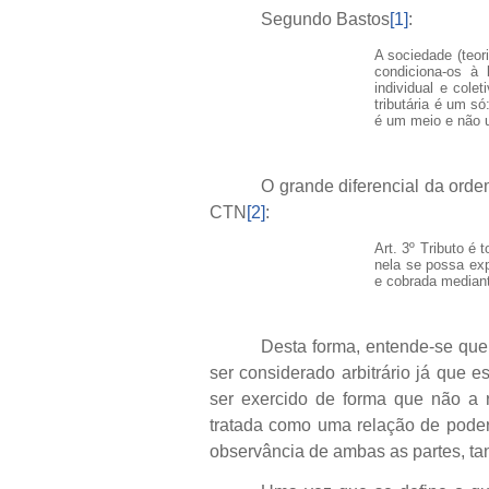
Segundo Bastos
[1]
:
A sociedade (teori
condiciona-os à 
individual e cole
tributária é um só
é um meio e não 
O grande diferencial da ordem 
CTN
[2]
:
Art. 3º Tributo é
nela se possa expr
e cobrada mediant
Desta forma, entende-se que 
ser considerado arbitrário já que 
ser exercido de forma que não a r
tratada como uma relação de poder,
observância de ambas as partes, ta