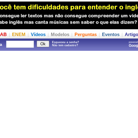
AB
ENEM
Vídeos
Modelos
Perguntas
Eventos
Artig
Esqueceu a senha?
powered
a
Goo
Não tem cadastro?