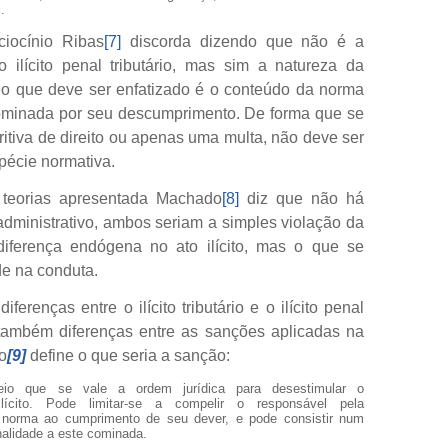
.
ciocínio Ribas
[7]
discorda dizendo que não é a
o ilícito penal tributário, mas sim a natureza da
, o que deve ser enfatizado é o conteúdo da norma
ominada por seu descumprimento. De forma que se
tritiva de direito ou apenas uma multa, não deve ser
spécie normativa.
 teorias apresentada Machado
[8]
diz que não há
to administrativo, ambos seriam a simples violação da
diferença endógena no ato ilícito, mas o que se
de na conduta.
erenças entre o ilícito tributário e o ilícito penal
a também diferenças entre as sanções aplicadas na
o
[9]
define o que seria a sanção:
o que se vale a ordem jurídica para desestimular o
lícito. Pode limitar-se a compelir o responsável pela
 norma ao cumprimento de seu dever, e pode consistir num
alidade a este cominada.