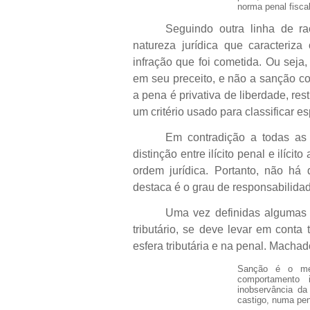
norma penal fiscal
Seguindo outra linha de ra
natureza jurídica que caracteriza 
infração que foi cometida. Ou seja
em seu preceito, e não a sanção c
a pena é privativa de liberdade, res
um critério usado para classificar e
Em contradição a todas as
distinção entre ilícito penal e ilíci
ordem jurídica. Portanto, não há 
destaca é o grau de responsabilida
Uma vez definidas algumas dif
tributário, se deve levar em cont
esfera tributária e na penal. Machad
Sanção é o mei
comportamento i
inobservância da
castigo, numa pen