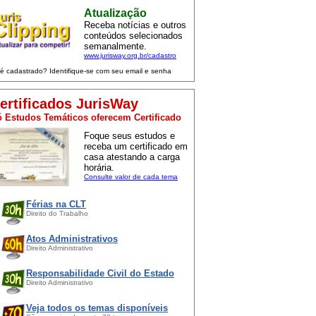
Atualização
Receba notícias e outros
conteúdos selecionados
semanalmente.
www.jurisway.org.br/cadastro
 é cadastrado? Identifique-se com seu email e senha
ertificados JurisWay
 Estudos Temáticos oferecem Certificado
Foque seus estudos e
receba um certificado em
casa atestando a carga
horária.
Consulte valor de cada tema
Férias na CLT
Direito do Trabalho
Atos Administrativos
Direito Administrativo
Responsabilidade Civil do Estado
Direito Administrativo
Veja todos os temas disponíveis