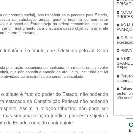
PRISÃO
NOVO 
a do contrato social), aos transferir seus poderes para Estado,
PROCES
busca da satisfação ampla, geral e irrestrita do bem-estar
tivo, e o papel do Estado seja na ordem econômica, social ou
AS MU
: ser um instrumento para o alcance desse objetivo, isto é, ele
AVANÇO
um fim em si mesmo.
O Supre
execução 
tributária é o tributo, que é definido pelo art. 3º do
PRIVA
A INF
GRANDE
 toda prestação pecuniária compulsória, em moeda ou cujo valor
PENAL
imir, que não constitua sanção de ato ilícito, instituída em lei
Preven
e atividade administrativa plenamente vinculada.
sistema pr
Falsas
testemun
o tributo é fruto do poder do Estado, não podendo
não verda
está estacado na Constituição Federal não podendo
espeite. Assim, a relação tributária não pode ser
 mas sim uma relação jurídica, pois esta sujeita à
nto do Estado como do contribuinte.
C
E 