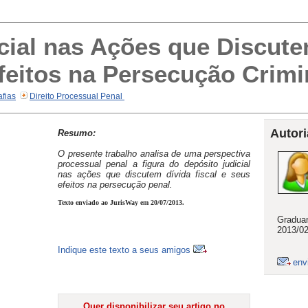
cial nas Ações que Discute
Efeitos na Persecução Crimi
fias
Direito Processual Penal
Autori
Resumo:
O presente trabalho analisa de uma perspectiva
processual penal a figura do depósito judicial
nas ações que discutem dívida fiscal e seus
efeitos na persecução penal.
Texto enviado ao JurisWay em 20/07/2013.
Graduan
2013/02
Indique este texto a seus amigos
env
Quer disponibilizar seu artigo no