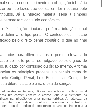
ormal seria o descumprimento da obrigação tributária
er ou não fazer, que consta em lei tributária pelo
ributos. Já a infração material seria a simples
e sempre tem conteúdo econômico.
o é a infração tributária, porém a infração penal
a defini-la: o tipo penal. O conteúdo da infração
ificado pelo direito penal tributário, o que no final
antados para diferencia-los, o primeiro levantado
ade do ilícito penal ser julgado pelos órgãos do
utário, julgado por comissão ou órgão interno. A forma
peitar os princípios processuais penais como de
 pelo Código Penal, Leis Especiais e Código de
outra diferenciação é a natureza da sanção:
scal administrativo, todavia, não se confunde com o ilícito fiscal
exista um caráter comum a ambos, que é o elemento da
, cifrado na infração de uma norma jurídica. A natureza da
preceito, é que indicará a natureza da norma. Se se tratar de
 estrito, ou de medida de segurança, estaremos frente a uma