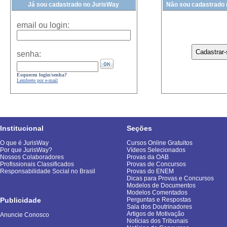
Já sou cadastrado no JurisWay
Não sou cadastrado
email ou login:
senha:
Esqueceu login/senha?
Lembrete por e-mail
Institucional
Seções
O que é JurisWay
Cursos Online Gratuitos
Por que JurisWay?
Vídeos Selecionados
Nossos Colaboradores
Provas da OAB
Profissionais Classificados
Provas de Concursos
Responsabilidade Social no Brasil
Provas do ENEM
Dicas para Provas e Concursos
Modelos de Documentos
Modelos Comentados
Publicidade
Perguntas e Respostas
Sala dos Doutrinadores
Artigos de Motivação
Anuncie Conosco
Notícias dos Tribunais