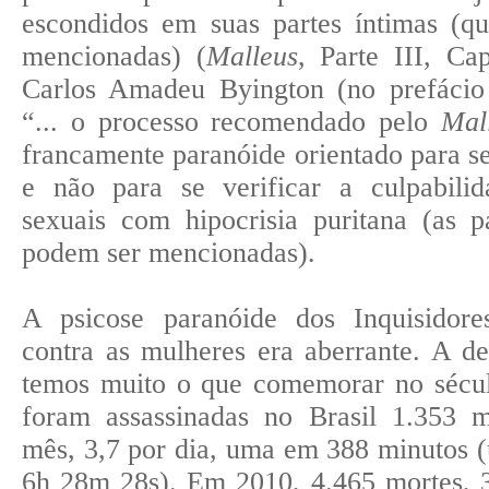
escondidos em suas partes íntimas (q
mencionadas) (
Malleus
, Parte III, C
Carlos Amadeu Byington (no prefácio 
“... o processo recomendado pelo
Mal
francamente paranóide orientado para se
e não para se verificar a culpabilid
sexuais com hipocrisia puritana (as p
podem ser mencionadas).
A psicose paranóide dos Inquisidor
contra as mulheres era aberrante. A d
temos muito o que comemorar no séc
foram assassinadas no Brasil 1.353 m
mês, 3,7 por dia, uma em 388 minutos 
6h 28m 28s). Em 2010, 4.465 mortes, 