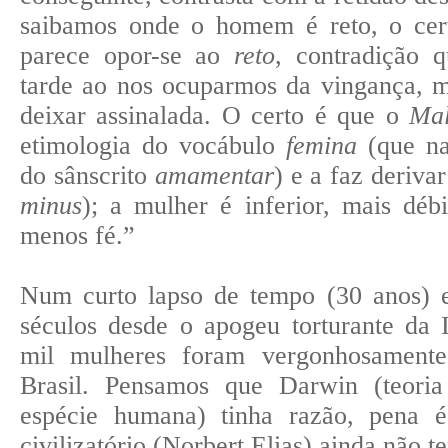
saibamos onde o homem é reto, o ce
parece opor-se ao
reto
, contradição 
tarde ao nos ocuparmos da vingança, 
deixar assinalada. O certo é que o
Ma
etimologia do vocábulo
femina
(que na
do sânscrito
amamentar
) e a faz deriva
minus
); a mulher é inferior, mais débi
menos fé.”
Num curto lapso de tempo (30 anos) e
séculos desde o apogeu torturante da
mil mulheres foram vergonhosamente
Brasil. Pensamos que Darwin (teori
espécie humana) tinha razão, pena 
civilizatório (Norbert Elias) ainda não 