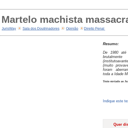
Martelo machista massacra
JurisWay
Sala dos Doutrinadores
Opinião
Direito Penal
Resumo:
De 1980 até 
brutalment
(institutoava
(muito prova
foram aberra
toda a Idade Mé
Texto enviado ao Ju
Indique este t
Quer dis