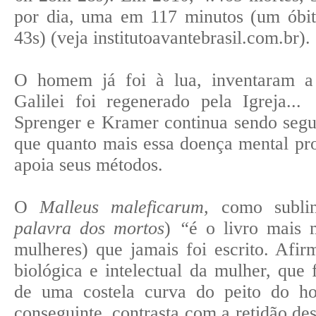
por dia, uma em 117 minutos (um óbi
43s) (veja institutoavantebrasil.com.br).
O homem já foi à lua, inventaram a i
Galilei foi regenerado pela Igreja...
Sprenger e Kramer continua sendo segu
que quanto mais essa doença mental pro
apoia seus métodos.
O
Malleus maleficarum,
como sublin
palavra dos mortos
)
“
é o livro mais 
mulheres) que jamais foi escrito. Afir
biológica e intelectual da mulher, que f
de uma costela curva do peito do h
conseguinte, contrasta com a retidão de