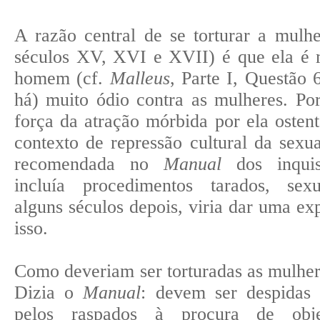
A razão central de se torturar a mulhe
séculos XV, XVI e XVII) é que ela é 
homem (cf.
Malleus
, Parte I, Questão 
há) muito ódio contra as mulheres. Po
força da atração mórbida por ela osten
contexto de repressão cultural da sexua
recomendada no
Manual
dos inquisi
incluía procedimentos tarados, sexu
alguns séculos depois, viria dar uma ex
isso.
Como deveriam ser torturadas as mulhe
Dizia o
Manual
: devem ser despidas 
pelos raspados à procura de objet