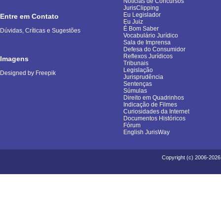
Notícias de Concursos
JurisClipping
Eu Legislador
Entre em Contato
Eu Juiz
É Bom Saber
Dúvidas, Críticas e Sugestões
Vocabulário Jurídico
Sala de Imprensa
Defesa do Consumidor
Reflexos Jurídicos
Imagens
Tribunais
Legislação
Designed by Freepik
Jurisprudência
Sentenças
Súmulas
Direito em Quadrinhos
Indicação de Filmes
Curiosidades da Internet
Documentos Históricos
Fórum
English JurisWay
Copyright (c) 2006-2026