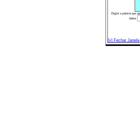
Digite a palavra que a
dados
[x] Fechar Janela