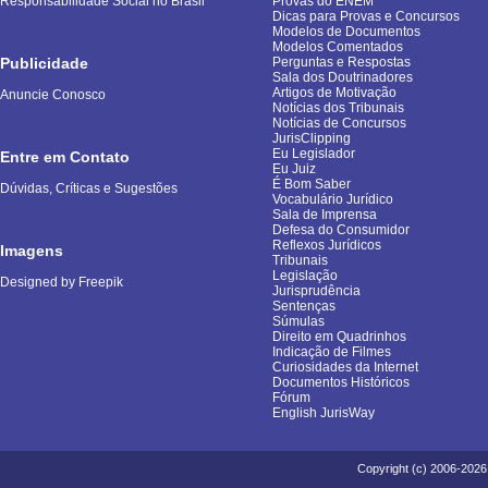
Responsabilidade Social no Brasil
Provas do ENEM
Dicas para Provas e Concursos
Modelos de Documentos
Modelos Comentados
Publicidade
Perguntas e Respostas
Sala dos Doutrinadores
Artigos de Motivação
Anuncie Conosco
Notícias dos Tribunais
Notícias de Concursos
JurisClipping
Eu Legislador
Entre em Contato
Eu Juiz
É Bom Saber
Dúvidas, Críticas e Sugestões
Vocabulário Jurídico
Sala de Imprensa
Defesa do Consumidor
Reflexos Jurídicos
Imagens
Tribunais
Legislação
Designed by Freepik
Jurisprudência
Sentenças
Súmulas
Direito em Quadrinhos
Indicação de Filmes
Curiosidades da Internet
Documentos Históricos
Fórum
English JurisWay
Copyright (c) 2006-2026